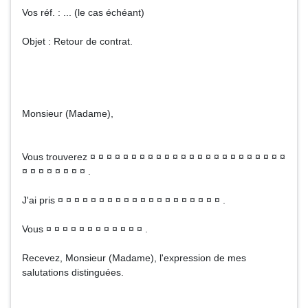
Vos réf. : ... (le cas échéant)
Objet : Retour de contrat.
Monsieur (Madame),
Vous trouverez ¤ ¤ ¤ ¤ ¤ ¤ ¤ ¤ ¤ ¤ ¤ ¤ ¤ ¤ ¤ ¤ ¤ ¤ ¤ ¤ ¤ ¤ ¤ ¤
¤ ¤ ¤ ¤ ¤ ¤ ¤ ¤ .
J'ai pris ¤ ¤ ¤ ¤ ¤ ¤ ¤ ¤ ¤ ¤ ¤ ¤ ¤ ¤ ¤ ¤ ¤ ¤ ¤ ¤ .
Vous ¤ ¤ ¤ ¤ ¤ ¤ ¤ ¤ ¤ ¤ ¤ ¤ .
Recevez, Monsieur (Madame), l'expression de mes
salutations distinguées.