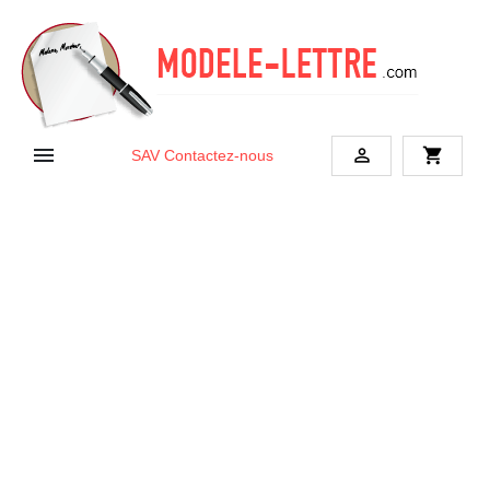


shopping_cart
SAV
Contactez-nous