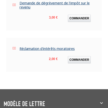
Demande de dégrèvement de l'impôt sur le
revenu
Prix
3,00 €
COMMANDER
Réclamation d'intérêts moratoires
Prix
2,00 €
COMMANDER
MODÈLE DE LETTRE