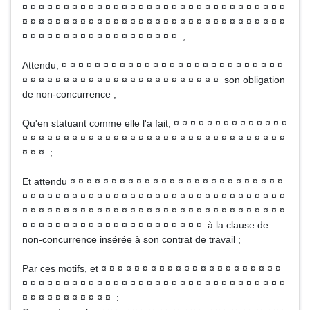
¤ ¤ ¤ ¤ ¤ ¤ ¤ ¤ ¤ ¤ ¤ ¤ ¤ ¤ ¤ ¤ ¤ ¤ ¤ ¤ ¤ ¤ ¤ ¤ ¤ ¤ ¤ ¤ ¤ ¤ ¤ ¤
¤ ¤ ¤ ¤ ¤ ¤ ¤ ¤ ¤ ¤ ¤ ¤ ¤ ¤ ¤ ¤ ¤ ¤ ¤ ¤ ¤ ¤ ¤ ¤ ¤ ¤ ¤ ¤ ¤ ¤ ¤ ¤
¤ ¤ ¤ ¤ ¤ ¤ ¤ ¤ ¤ ¤ ¤ ¤ ¤ ¤ ¤ ¤ ¤ ¤ ¤ ;
Attendu, ¤ ¤ ¤ ¤ ¤ ¤ ¤ ¤ ¤ ¤ ¤ ¤ ¤ ¤ ¤ ¤ ¤ ¤ ¤ ¤ ¤ ¤ ¤ ¤ ¤ ¤ ¤
¤ ¤ ¤ ¤ ¤ ¤ ¤ ¤ ¤ ¤ ¤ ¤ ¤ ¤ ¤ ¤ ¤ ¤ ¤ ¤ ¤ ¤ ¤ ¤ son obligation
de non-concurrence ;
Qu'en statuant comme elle l'a fait, ¤ ¤ ¤ ¤ ¤ ¤ ¤ ¤ ¤ ¤ ¤ ¤ ¤ ¤
¤ ¤ ¤ ¤ ¤ ¤ ¤ ¤ ¤ ¤ ¤ ¤ ¤ ¤ ¤ ¤ ¤ ¤ ¤ ¤ ¤ ¤ ¤ ¤ ¤ ¤ ¤ ¤ ¤ ¤ ¤ ¤
¤ ¤ ¤ ;
Et attendu ¤ ¤ ¤ ¤ ¤ ¤ ¤ ¤ ¤ ¤ ¤ ¤ ¤ ¤ ¤ ¤ ¤ ¤ ¤ ¤ ¤ ¤ ¤ ¤ ¤ ¤
¤ ¤ ¤ ¤ ¤ ¤ ¤ ¤ ¤ ¤ ¤ ¤ ¤ ¤ ¤ ¤ ¤ ¤ ¤ ¤ ¤ ¤ ¤ ¤ ¤ ¤ ¤ ¤ ¤ ¤ ¤ ¤
¤ ¤ ¤ ¤ ¤ ¤ ¤ ¤ ¤ ¤ ¤ ¤ ¤ ¤ ¤ ¤ ¤ ¤ ¤ ¤ ¤ ¤ ¤ ¤ ¤ ¤ ¤ ¤ ¤ ¤ ¤ ¤
¤ ¤ ¤ ¤ ¤ ¤ ¤ ¤ ¤ ¤ ¤ ¤ ¤ ¤ ¤ ¤ ¤ ¤ ¤ ¤ ¤ ¤ à la clause de
non-concurrence insérée à son contrat de travail ;
Par ces motifs, et ¤ ¤ ¤ ¤ ¤ ¤ ¤ ¤ ¤ ¤ ¤ ¤ ¤ ¤ ¤ ¤ ¤ ¤ ¤ ¤ ¤ ¤
¤ ¤ ¤ ¤ ¤ ¤ ¤ ¤ ¤ ¤ ¤ ¤ ¤ ¤ ¤ ¤ ¤ ¤ ¤ ¤ ¤ ¤ ¤ ¤ ¤ ¤ ¤ ¤ ¤ ¤ ¤ ¤
¤ ¤ ¤ ¤ ¤ ¤ ¤ ¤ ¤ ¤ ¤ :