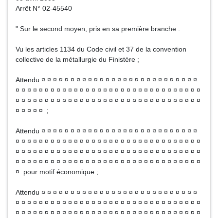
Arrêt N° 02-45540
" Sur le second moyen, pris en sa première branche :
Vu les articles 1134 du Code civil et 37 de la convention
collective de la métallurgie du Finistère ;
Attendu ¤ ¤ ¤ ¤ ¤ ¤ ¤ ¤ ¤ ¤ ¤ ¤ ¤ ¤ ¤ ¤ ¤ ¤ ¤ ¤ ¤ ¤ ¤ ¤ ¤ ¤ ¤
¤ ¤ ¤ ¤ ¤ ¤ ¤ ¤ ¤ ¤ ¤ ¤ ¤ ¤ ¤ ¤ ¤ ¤ ¤ ¤ ¤ ¤ ¤ ¤ ¤ ¤ ¤ ¤ ¤ ¤ ¤ ¤
¤ ¤ ¤ ¤ ¤ ¤ ¤ ¤ ¤ ¤ ¤ ¤ ¤ ¤ ¤ ¤ ¤ ¤ ¤ ¤ ¤ ¤ ¤ ¤ ¤ ¤ ¤ ¤ ¤ ¤ ¤ ¤
¤ ¤ ¤ ¤ ¤ ;
Attendu ¤ ¤ ¤ ¤ ¤ ¤ ¤ ¤ ¤ ¤ ¤ ¤ ¤ ¤ ¤ ¤ ¤ ¤ ¤ ¤ ¤ ¤ ¤ ¤ ¤ ¤ ¤
¤ ¤ ¤ ¤ ¤ ¤ ¤ ¤ ¤ ¤ ¤ ¤ ¤ ¤ ¤ ¤ ¤ ¤ ¤ ¤ ¤ ¤ ¤ ¤ ¤ ¤ ¤ ¤ ¤ ¤ ¤ ¤
¤ ¤ ¤ ¤ ¤ ¤ ¤ ¤ ¤ ¤ ¤ ¤ ¤ ¤ ¤ ¤ ¤ ¤ ¤ ¤ ¤ ¤ ¤ ¤ ¤ ¤ ¤ ¤ ¤ ¤ ¤ ¤
¤ ¤ ¤ ¤ ¤ ¤ ¤ ¤ ¤ ¤ ¤ ¤ ¤ ¤ ¤ ¤ ¤ ¤ ¤ ¤ ¤ ¤ ¤ ¤ ¤ ¤ ¤ ¤ ¤ ¤ ¤ ¤
¤ pour motif économique ;
Attendu ¤ ¤ ¤ ¤ ¤ ¤ ¤ ¤ ¤ ¤ ¤ ¤ ¤ ¤ ¤ ¤ ¤ ¤ ¤ ¤ ¤ ¤ ¤ ¤ ¤ ¤ ¤
¤ ¤ ¤ ¤ ¤ ¤ ¤ ¤ ¤ ¤ ¤ ¤ ¤ ¤ ¤ ¤ ¤ ¤ ¤ ¤ ¤ ¤ ¤ ¤ ¤ ¤ ¤ ¤ ¤ ¤ ¤ ¤
¤ ¤ ¤ ¤ ¤ ¤ ¤ ¤ ¤ ¤ ¤ ¤ ¤ ¤ ¤ ¤ ¤ ¤ ¤ ¤ ¤ ¤ ¤ ¤ ¤ ¤ ¤ ¤ ¤ ¤ ¤ ¤