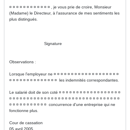
¤ ¤ ¤ ¤ ¤ ¤ ¤ ¤ ¤ ¤ ¤ ¤ , je vous prie de croire, Monsieur
(Madame) le Directeur, à l'assurance de mes sentiments les
plus distingués.
Signature
Observations :
Lorsque l'employeur ne ¤ ¤ ¤ ¤ ¤ ¤ ¤ ¤ ¤ ¤ ¤ ¤ ¤ ¤ ¤ ¤ ¤ ¤ ¤
¤ ¤ ¤ ¤ ¤ ¤ ¤ ¤ ¤ ¤ ¤ ¤ ¤ ¤ les indemnités correspondantes.
Le salarié doit de son coté ¤ ¤ ¤ ¤ ¤ ¤ ¤ ¤ ¤ ¤ ¤ ¤ ¤ ¤ ¤ ¤ ¤ ¤
¤ ¤ ¤ ¤ ¤ ¤ ¤ ¤ ¤ ¤ ¤ ¤ ¤ ¤ ¤ ¤ ¤ ¤ ¤ ¤ ¤ ¤ ¤ ¤ ¤ ¤ ¤ ¤ ¤ ¤ ¤ ¤
¤ ¤ ¤ ¤ ¤ ¤ ¤ ¤ ¤ ¤ ¤ concurrence d'une entreprise qui ne
fonctionne plus.
Cour de cassation
05 avril 2005