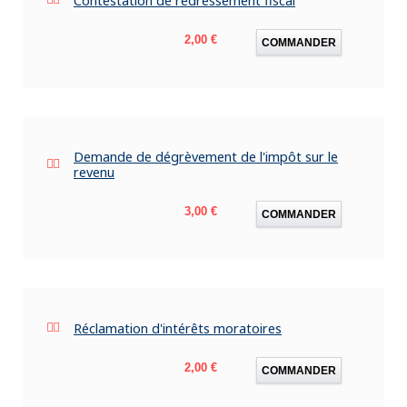
Contestation de redressement fiscal
Prix
2,00 €
COMMANDER
Demande de dégrèvement de l'impôt sur le
revenu
Prix
3,00 €
COMMANDER
Réclamation d'intérêts moratoires
Prix
2,00 €
COMMANDER