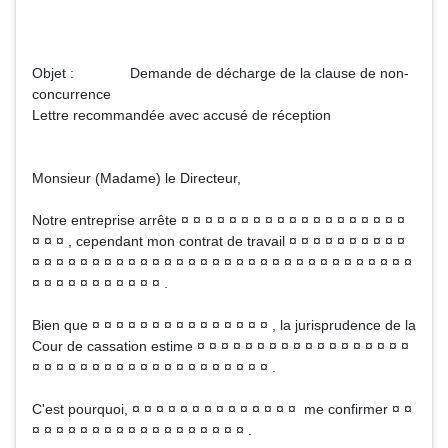
Objet : Demande de décharge de la clause de non-
concurrence
Lettre recommandée avec accusé de réception
Monsieur (Madame) le Directeur,
Notre entreprise arrête ¤ ¤ ¤ ¤ ¤ ¤ ¤ ¤ ¤ ¤ ¤ ¤ ¤ ¤ ¤ ¤ ¤ ¤ ¤
¤ ¤ ¤ , cependant mon contrat de travail ¤ ¤ ¤ ¤ ¤ ¤ ¤ ¤ ¤ ¤
¤ ¤ ¤ ¤ ¤ ¤ ¤ ¤ ¤ ¤ ¤ ¤ ¤ ¤ ¤ ¤ ¤ ¤ ¤ ¤ ¤ ¤ ¤ ¤ ¤ ¤ ¤ ¤ ¤ ¤ ¤ ¤
¤ ¤ ¤ ¤ ¤ ¤ ¤ ¤ ¤ ¤ ¤ .
Bien que ¤ ¤ ¤ ¤ ¤ ¤ ¤ ¤ ¤ ¤ ¤ ¤ ¤ ¤ ¤ , la jurisprudence de la
Cour de cassation estime ¤ ¤ ¤ ¤ ¤ ¤ ¤ ¤ ¤ ¤ ¤ ¤ ¤ ¤ ¤ ¤ ¤ ¤
¤ ¤ ¤ ¤ ¤ ¤ ¤ ¤ ¤ ¤ ¤ ¤ ¤ ¤ ¤ ¤ ¤ ¤ ¤ ¤ .
C'est pourquoi, ¤ ¤ ¤ ¤ ¤ ¤ ¤ ¤ ¤ ¤ ¤ ¤ ¤ ¤ me confirmer ¤ ¤
¤ ¤ ¤ ¤ ¤ ¤ ¤ ¤ ¤ ¤ ¤ ¤ ¤ ¤ ¤ ¤ ¤ ¤ .