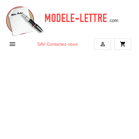


shopping_cart
SAV
Contactez-nous