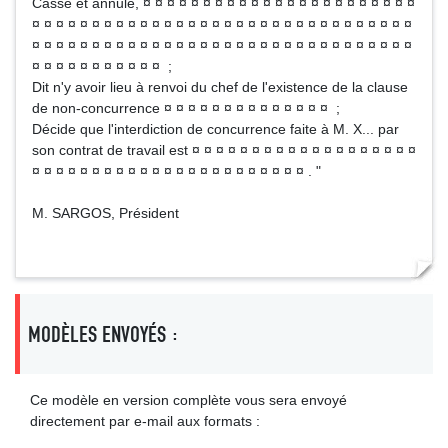
Casse et annule, ¤ ¤ ¤ ¤ ¤ ¤ ¤ ¤ ¤ ¤ ¤ ¤ ¤ ¤ ¤ ¤ ¤ ¤ ¤ ¤ ¤ ¤ ¤
¤ ¤ ¤ ¤ ¤ ¤ ¤ ¤ ¤ ¤ ¤ ¤ ¤ ¤ ¤ ¤ ¤ ¤ ¤ ¤ ¤ ¤ ¤ ¤ ¤ ¤ ¤ ¤ ¤ ¤ ¤ ¤
¤ ¤ ¤ ¤ ¤ ¤ ¤ ¤ ¤ ¤ ¤ ¤ ¤ ¤ ¤ ¤ ¤ ¤ ¤ ¤ ¤ ¤ ¤ ¤ ¤ ¤ ¤ ¤ ¤ ¤ ¤ ¤
¤ ¤ ¤ ¤ ¤ ¤ ¤ ¤ ¤ ¤ ¤ ;
Dit n'y avoir lieu à renvoi du chef de l'existence de la clause
de non-concurrence ¤ ¤ ¤ ¤ ¤ ¤ ¤ ¤ ¤ ¤ ¤ ¤ ¤ ¤ ;
Décide que l'interdiction de concurrence faite à M. X... par
son contrat de travail est ¤ ¤ ¤ ¤ ¤ ¤ ¤ ¤ ¤ ¤ ¤ ¤ ¤ ¤ ¤ ¤ ¤ ¤ ¤
¤ ¤ ¤ ¤ ¤ ¤ ¤ ¤ ¤ ¤ ¤ ¤ ¤ ¤ ¤ ¤ ¤ ¤ ¤ ¤ ¤ ¤ ¤ . "
M. SARGOS, Président
MODÈLES ENVOYÉS :
Ce modèle en version complète vous sera envoyé
directement par e-mail aux formats :