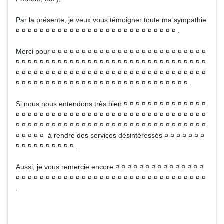
Par la présente, je veux vous témoigner toute ma sympathie
¤ ¤ ¤ ¤ ¤ ¤ ¤ ¤ ¤ ¤ ¤ ¤ ¤ ¤ ¤ ¤ ¤ ¤ ¤ ¤ ¤ ¤ ¤ ¤ ¤ ¤ ¤ .
Merci pour ¤ ¤ ¤ ¤ ¤ ¤ ¤ ¤ ¤ ¤ ¤ ¤ ¤ ¤ ¤ ¤ ¤ ¤ ¤ ¤ ¤ ¤ ¤ ¤ ¤ ¤
¤ ¤ ¤ ¤ ¤ ¤ ¤ ¤ ¤ ¤ ¤ ¤ ¤ ¤ ¤ ¤ ¤ ¤ ¤ ¤ ¤ ¤ ¤ ¤ ¤ ¤ ¤ ¤ ¤ ¤ ¤ ¤
¤ ¤ ¤ ¤ ¤ ¤ ¤ ¤ ¤ ¤ ¤ ¤ ¤ ¤ ¤ ¤ ¤ ¤ ¤ ¤ ¤ ¤ ¤ ¤ ¤ ¤ ¤ ¤ ¤ ¤ ¤ ¤
¤ ¤ ¤ ¤ ¤ ¤ ¤ ¤ ¤ ¤ ¤ ¤ ¤ ¤ ¤ ¤ ¤ ¤ ¤ ¤ ¤ ¤ ¤ ¤ ¤ ¤ ¤ ¤ ¤ .
Si nous nous entendons très bien ¤ ¤ ¤ ¤ ¤ ¤ ¤ ¤ ¤ ¤ ¤ ¤ ¤ ¤
¤ ¤ ¤ ¤ ¤ ¤ ¤ ¤ ¤ ¤ ¤ ¤ ¤ ¤ ¤ ¤ ¤ ¤ ¤ ¤ ¤ ¤ ¤ ¤ ¤ ¤ ¤ ¤ ¤ ¤ ¤ ¤
¤ ¤ ¤ ¤ ¤ ¤ ¤ ¤ ¤ ¤ ¤ ¤ ¤ ¤ ¤ ¤ ¤ ¤ ¤ ¤ ¤ ¤ ¤ ¤ ¤ ¤ ¤ ¤ ¤ ¤ ¤ ¤
¤ ¤ ¤ ¤ ¤ à rendre des services désintéressés ¤ ¤ ¤ ¤ ¤ ¤ ¤
¤ ¤ ¤ ¤ ¤ ¤ ¤ ¤ ¤ ¤ .
Aussi, je vous remercie encore ¤ ¤ ¤ ¤ ¤ ¤ ¤ ¤ ¤ ¤ ¤ ¤ ¤ ¤ ¤
¤ ¤ ¤ ¤ ¤ ¤ ¤ ¤ ¤ ¤ ¤ ¤ ¤ ¤ ¤ ¤ ¤ ¤ ¤ ¤ ¤ ¤ ¤ ¤ ¤ ¤ ¤ ¤ ¤ ¤ ¤ ¤
.