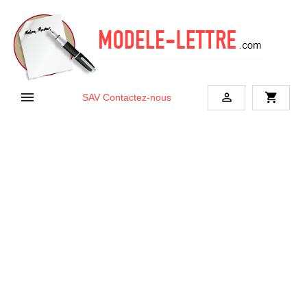


shopping_cart
SAV
Contactez-nous