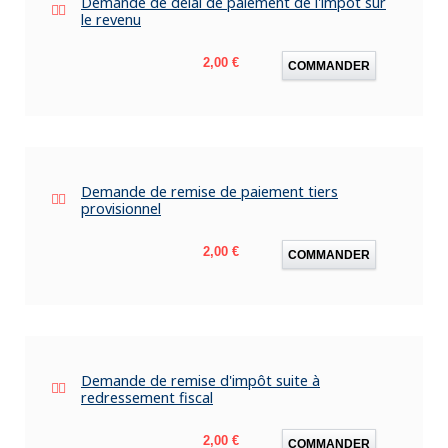
Demande de délai de paiement de l'impôt sur
le revenu
Prix
2,00 €
COMMANDER
Demande de remise de paiement tiers
provisionnel
Prix
2,00 €
COMMANDER
Demande de remise d'impôt suite à
redressement fiscal
Prix
2,00 €
COMMANDER