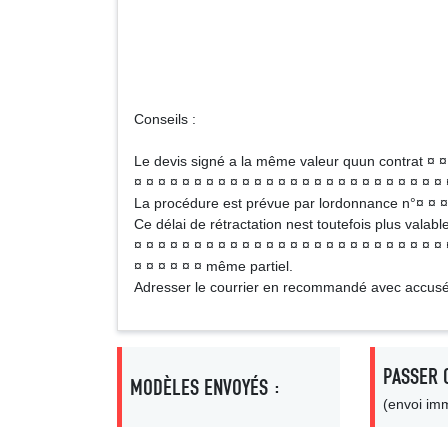
N
Signa
Conseils :
Le devis signé a la même valeur quun contrat ¤ ¤ ¤
¤ ¤ ¤ ¤ ¤ ¤ ¤ ¤ ¤ ¤ ¤ ¤ ¤ ¤ ¤ ¤ ¤ ¤ ¤ ¤ ¤ ¤ ¤ ¤ ¤ ¤
La procédure est prévue par lordonnance n°¤ ¤ ¤ ¤
Ce délai de rétractation nest toutefois plus valable
¤ ¤ ¤ ¤ ¤ ¤ ¤ ¤ ¤ ¤ ¤ ¤ ¤ ¤ ¤ ¤ ¤ ¤ ¤ ¤ ¤ ¤ ¤ ¤ ¤ ¤ 
¤ ¤ ¤ ¤ ¤ ¤ même partiel.
Adresser le courrier en recommandé avec accusé
PASSER 
MODÈLES ENVOYÉS :
(envoi imm