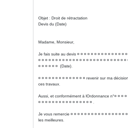
Objet : Droit de rétractation
Devis du (Date)
Madame, Monsieur,
Je fais suite au devis ¤ ¤ ¤ ¤ ¤ ¤ ¤ ¤ ¤ ¤ ¤ ¤ ¤ ¤ ¤
¤ ¤ ¤ ¤ ¤ ¤ ¤ ¤ ¤ ¤ ¤ ¤ ¤ ¤ ¤ ¤ ¤ ¤ ¤ ¤ ¤ ¤ ¤ ¤ ¤ ¤
¤ ¤ ¤ ¤ ¤ ¤ (Date).
¤ ¤ ¤ ¤ ¤ ¤ ¤ ¤ ¤ ¤ ¤ ¤ ¤ ¤ revenir sur ma décision
ces travaux.
Aussi, et conformément à lOrdonnance n°¤ ¤ ¤ ¤ ¤ 
¤ ¤ ¤ ¤ ¤ ¤ ¤ ¤ ¤ ¤ ¤ ¤ ¤ ¤ ¤ ¤ .
Je vous remercie ¤ ¤ ¤ ¤ ¤ ¤ ¤ ¤ ¤ ¤ ¤ ¤ ¤ ¤ ¤ ¤ ¤ 
les meilleures.