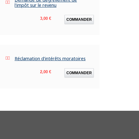
l'impôt sur le revenu
Prix
3,00 €
COMMANDER
Réclamation d'intérêts moratoires
Prix
2,00 €
COMMANDER