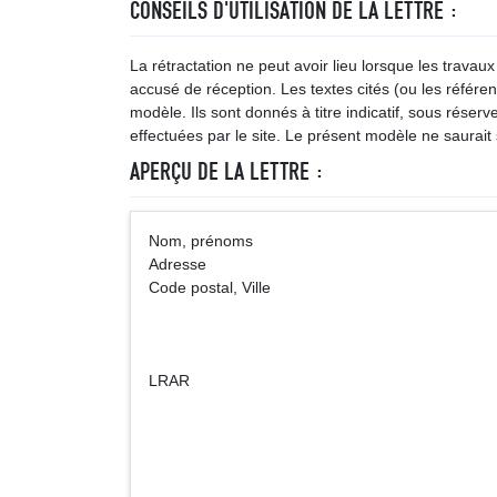
CONSEILS D'UTILISATION DE LA LETTRE :
La rétractation ne peut avoir lieu lorsque les tra
accusé de réception. Les textes cités (ou les référe
modèle. Ils sont donnés à titre indicatif, sous réserv
effectuées par le site. Le présent modèle ne saurait s
APERÇU DE LA LETTRE :
Nom, prénoms (Vil
Adresse
Code postal, Ville
LRAR
Société (Nom 
ayant établ
Adre
Code post