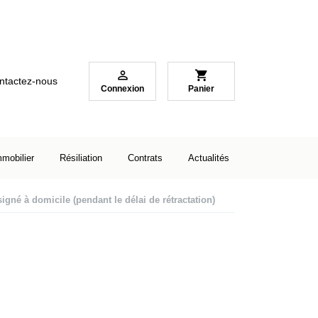

shopping_cart
ntactez-nous
Connexion
Panier
mmobilier
Résiliation
Contrats
Actualités
igné à domicile (pendant le délai de rétractation)