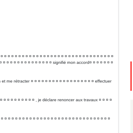
 ¤ ¤ ¤ ¤ ¤ ¤ ¤ ¤ ¤ ¤ ¤ ¤ ¤ ¤ ¤ ¤ ¤ ¤ ¤ ¤ ¤ ¤ ¤ ¤ ¤ ¤ ¤ ¤ ¤ ¤ ¤ ¤
 ¤ ¤ ¤ ¤ ¤ ¤ ¤ ¤ ¤ ¤ ¤ ¤ ¤ ¤ ¤ signifié mon accord¤ ¤ ¤ ¤ ¤ ¤ ¤
 et me rétracter ¤ ¤ ¤ ¤ ¤ ¤ ¤ ¤ ¤ ¤ ¤ ¤ ¤ ¤ ¤ ¤ ¤ ¤ effectuer
¤ ¤ ¤ ¤ ¤ ¤ ¤ ¤ ¤ , je déclare renoncer aux travaux ¤ ¤ ¤ ¤
¤ ¤ ¤ ¤ ¤ ¤ ¤ ¤ ¤ ¤ ¤ ¤ ¤ ¤ ¤ ¤ ¤ ¤ ¤ ¤ ¤ ¤ ¤ ¤ ¤ ¤ ¤ ¤ ¤ ¤ ¤