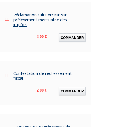
Réclamation suite erreur sur
prélèvement mensualisé des
impôts
Prix
2,00 €
COMMANDER
Contestation de redressement
fiscal
Prix
2,00 €
COMMANDER
Demande de dégrèvement de