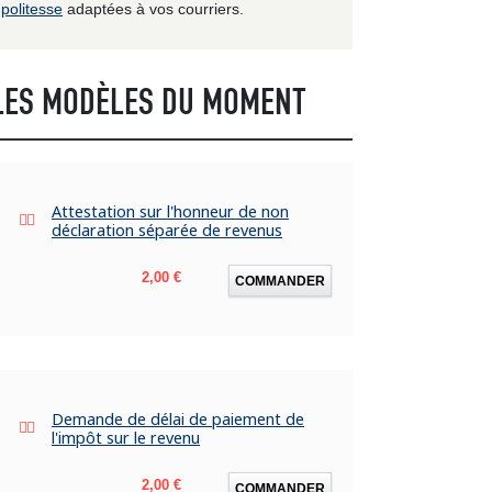
politesse
adaptées à vos courriers.
LES MODÈLES DU MOMENT
Attestation sur l'honneur de non
déclaration séparée de revenus
Prix
2,00 €
COMMANDER
Demande de délai de paiement de
l'impôt sur le revenu
Prix
2,00 €
COMMANDER