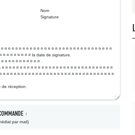
om
ture
 ¤ ¤ ¤ ¤ ¤ ¤ ¤ ¤ ¤ ¤ ¤ ¤ ¤ ¤ ¤ ¤ ¤ ¤ ¤ ¤ ¤ ¤ ¤ ¤ ¤ ¤ ¤ ¤ ¤ ¤
 ¤ ¤ ¤ ¤ ¤ ¤ ¤ ¤ ¤ la date de signature.
 ¤ ¤ ¤ ¤ ¤ ¤ ¤ ¤ ¤ ¤ .
 ¤ ¤ ¤ ¤ ¤ ¤ ¤ ¤ ¤ ¤ ¤ ¤ ¤ ¤ ¤ ¤ ¤ ¤ ¤ ¤ ¤ ¤ ¤ ¤ ¤ ¤ ¤ ¤ ¤ ¤ ¤
¤ ¤ ¤ ¤ ¤ ¤ ¤ ¤ ¤ ¤ ¤ ¤ ¤ ¤ ¤ ¤ ¤ ¤ ¤ ¤ ¤ ¤ ¤ ¤ ¤ ¤ ¤ ¤ ¤ ¤ ¤ ¤
 de réception.
COMMANDE :
édiat par mail)