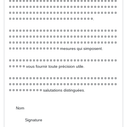
¤ ¤ ¤ ¤ ¤ ¤ ¤ ¤ ¤ ¤ ¤ ¤ ¤ ¤ ¤ ¤ ¤ ¤ ¤ ¤ ¤ ¤ ¤ ¤ ¤ ¤ ¤ ¤ ¤ ¤ ¤ ¤
¤ ¤ ¤ ¤ ¤ ¤ ¤ ¤ ¤ ¤ ¤ ¤ ¤ ¤ ¤ ¤ ¤ ¤ ¤ ¤ ¤ ¤ ¤ ¤ ¤ ¤ ¤ ¤ ¤ ¤ ¤ ¤
¤ ¤ ¤ ¤ ¤ ¤ ¤ ¤ ¤ ¤ ¤ ¤ ¤ ¤ ¤ ¤ ¤ ¤ ¤ ¤ ¤ ¤ ¤ ¤ ¤ ¤ ¤ ¤ ¤ ¤ ¤ ¤
¤ ¤ ¤ ¤ ¤ ¤ ¤ ¤ ¤ ¤ ¤ ¤ ¤ ¤ ¤ ¤ ¤ ¤ ¤ ¤ ¤ ¤ ¤ ¤ ¤.
¤ ¤ ¤ ¤ ¤ ¤ ¤ ¤ ¤ ¤ ¤ ¤ ¤ ¤ ¤ ¤ ¤ ¤ ¤ ¤ ¤ ¤ ¤ ¤ ¤ ¤ ¤ ¤ ¤ ¤ ¤ ¤
¤ ¤ ¤ ¤ ¤ ¤ ¤ ¤ ¤ ¤ ¤ ¤ ¤ ¤ ¤ ¤ ¤ ¤ ¤ ¤ ¤ ¤ ¤ ¤ ¤ ¤ ¤ ¤ ¤ ¤ ¤ ¤
¤ ¤ ¤ ¤ ¤ ¤ ¤ ¤ ¤ ¤ ¤ ¤ ¤ ¤ ¤ ¤ ¤ ¤ ¤ ¤ ¤ ¤ ¤ ¤ ¤ ¤ ¤ ¤ ¤ ¤ ¤ ¤
¤ ¤ ¤ ¤ ¤ ¤ ¤ ¤ ¤ ¤ ¤ ¤ ¤ ¤ ¤ mesures qui simposent.
¤ ¤ ¤ ¤ ¤ ¤ ¤ ¤ ¤ ¤ ¤ ¤ ¤ ¤ ¤ ¤ ¤ ¤ ¤ ¤ ¤ ¤ ¤ ¤ ¤ ¤ ¤ ¤ ¤ ¤ ¤ ¤
¤ ¤ ¤ ¤ ¤ vous fournir toute précision utile.
¤ ¤ ¤ ¤ ¤ ¤ ¤ ¤ ¤ ¤ ¤ ¤ ¤ ¤ ¤ ¤ ¤ ¤ ¤ ¤ ¤ ¤ ¤ ¤ ¤ ¤ ¤ ¤ ¤ ¤ ¤ ¤
¤ ¤ ¤ ¤ ¤ ¤ ¤ ¤ ¤ ¤ ¤ ¤ ¤ ¤ ¤ ¤ ¤ ¤ ¤ ¤ ¤ ¤ ¤ ¤ ¤ ¤ ¤ ¤ ¤ ¤ ¤ ¤
¤ ¤ ¤ ¤ ¤ ¤ ¤ ¤ ¤ ¤ salutations distinguées.
Nom
Signature