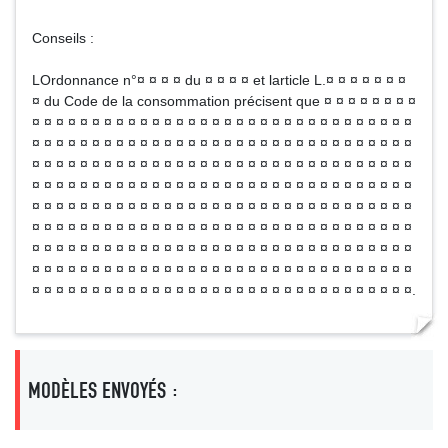
Conseils :
LOrdonnance n°¤ ¤ ¤ ¤ du ¤ ¤ ¤ ¤ et larticle L.¤ ¤ ¤ ¤ ¤ ¤ ¤
¤ du Code de la consommation précisent que ¤ ¤ ¤ ¤ ¤ ¤ ¤ ¤
¤ ¤ ¤ ¤ ¤ ¤ ¤ ¤ ¤ ¤ ¤ ¤ ¤ ¤ ¤ ¤ ¤ ¤ ¤ ¤ ¤ ¤ ¤ ¤ ¤ ¤ ¤ ¤ ¤ ¤ ¤ ¤
¤ ¤ ¤ ¤ ¤ ¤ ¤ ¤ ¤ ¤ ¤ ¤ ¤ ¤ ¤ ¤ ¤ ¤ ¤ ¤ ¤ ¤ ¤ ¤ ¤ ¤ ¤ ¤ ¤ ¤ ¤ ¤
¤ ¤ ¤ ¤ ¤ ¤ ¤ ¤ ¤ ¤ ¤ ¤ ¤ ¤ ¤ ¤ ¤ ¤ ¤ ¤ ¤ ¤ ¤ ¤ ¤ ¤ ¤ ¤ ¤ ¤ ¤ ¤
¤ ¤ ¤ ¤ ¤ ¤ ¤ ¤ ¤ ¤ ¤ ¤ ¤ ¤ ¤ ¤ ¤ ¤ ¤ ¤ ¤ ¤ ¤ ¤ ¤ ¤ ¤ ¤ ¤ ¤ ¤ ¤
¤ ¤ ¤ ¤ ¤ ¤ ¤ ¤ ¤ ¤ ¤ ¤ ¤ ¤ ¤ ¤ ¤ ¤ ¤ ¤ ¤ ¤ ¤ ¤ ¤ ¤ ¤ ¤ ¤ ¤ ¤ ¤
¤ ¤ ¤ ¤ ¤ ¤ ¤ ¤ ¤ ¤ ¤ ¤ ¤ ¤ ¤ ¤ ¤ ¤ ¤ ¤ ¤ ¤ ¤ ¤ ¤ ¤ ¤ ¤ ¤ ¤ ¤ ¤
¤ ¤ ¤ ¤ ¤ ¤ ¤ ¤ ¤ ¤ ¤ ¤ ¤ ¤ ¤ ¤ ¤ ¤ ¤ ¤ ¤ ¤ ¤ ¤ ¤ ¤ ¤ ¤ ¤ ¤ ¤ ¤
¤ ¤ ¤ ¤ ¤ ¤ ¤ ¤ ¤ ¤ ¤ ¤ ¤ ¤ ¤ ¤ ¤ ¤ ¤ ¤ ¤ ¤ ¤ ¤ ¤ ¤ ¤ ¤ ¤ ¤ ¤ ¤
¤ ¤ ¤ ¤ ¤ ¤ ¤ ¤ ¤ ¤ ¤ ¤ ¤ ¤ ¤ ¤ ¤ ¤ ¤ ¤ ¤ ¤ ¤ ¤ ¤ ¤ ¤ ¤ ¤ ¤ ¤ ¤.
MODÈLES ENVOYÉS :