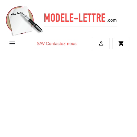


shopping_cart
SAV
Contactez-nous