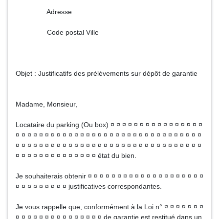
Adresse
Code postal Ville
Objet : Justificatifs des prélèvements sur dépôt de garantie
Madame, Monsieur,
Locataire du parking (Ou box) ¤ ¤ ¤ ¤ ¤ ¤ ¤ ¤ ¤ ¤ ¤ ¤ ¤ ¤ ¤ ¤
¤ ¤ ¤ ¤ ¤ ¤ ¤ ¤ ¤ ¤ ¤ ¤ ¤ ¤ ¤ ¤ ¤ ¤ ¤ ¤ ¤ ¤ ¤ ¤ ¤ ¤ ¤ ¤ ¤ ¤ ¤ ¤
¤ ¤ ¤ ¤ ¤ ¤ ¤ ¤ ¤ ¤ ¤ ¤ ¤ ¤ ¤ ¤ ¤ ¤ ¤ ¤ ¤ ¤ ¤ ¤ ¤ ¤ ¤ ¤ ¤ ¤ ¤ ¤
¤ ¤ ¤ ¤ ¤ ¤ ¤ ¤ ¤ ¤ ¤ ¤ ¤ ¤ état du bien.
Je souhaiterais obtenir ¤ ¤ ¤ ¤ ¤ ¤ ¤ ¤ ¤ ¤ ¤ ¤ ¤ ¤ ¤ ¤ ¤ ¤ ¤ ¤
¤ ¤ ¤ ¤ ¤ ¤ ¤ ¤ ¤ justificatives correspondantes.
Je vous rappelle que, conformément à la Loi n° ¤ ¤ ¤ ¤ ¤ ¤ ¤
¤ ¤ ¤ ¤ ¤ ¤ ¤ ¤ ¤ ¤ ¤ ¤ ¤ ¤ ¤ de garantie est restitué dans un