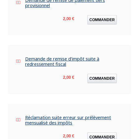
Demande de remise de paiement tiers
provisionnel
Prix
2,00 €
COMMANDER
Demande de remise d'impôt suite à
redressement fiscal
Prix
2,00 €
COMMANDER
Réclamation suite erreur sur prélèvement
mensualisé des impôts
Prix
2,00 €
COMMANDER