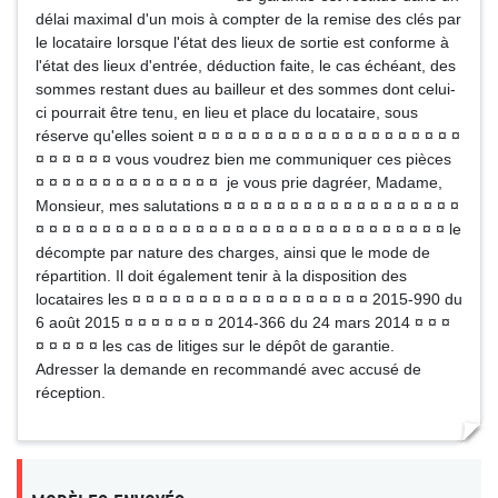
délai maximal d'un mois à compter de la remise des clés par
le locataire lorsque l'état des lieux de sortie est conforme à
l'état des lieux d'entrée, déduction faite, le cas échéant, des
sommes restant dues au bailleur et des sommes dont celui-
ci pourrait être tenu, en lieu et place du locataire, sous
réserve qu'elles soient ¤ ¤ ¤ ¤ ¤ ¤ ¤ ¤ ¤ ¤ ¤ ¤ ¤ ¤ ¤ ¤ ¤ ¤ ¤ ¤
¤ ¤ ¤ ¤ ¤ ¤ vous voudrez bien me communiquer ces pièces
¤ ¤ ¤ ¤ ¤ ¤ ¤ ¤ ¤ ¤ ¤ ¤ ¤ ¤ je vous prie dagréer, Madame,
Monsieur, mes salutations ¤ ¤ ¤ ¤ ¤ ¤ ¤ ¤ ¤ ¤ ¤ ¤ ¤ ¤ ¤ ¤ ¤ ¤
¤ ¤ ¤ ¤ ¤ ¤ ¤ ¤ ¤ ¤ ¤ ¤ ¤ ¤ ¤ ¤ ¤ ¤ ¤ ¤ ¤ ¤ ¤ ¤ ¤ ¤ ¤ ¤ ¤ ¤ ¤ le
décompte par nature des charges, ainsi que le mode de
répartition. Il doit également tenir à la disposition des
locataires les ¤ ¤ ¤ ¤ ¤ ¤ ¤ ¤ ¤ ¤ ¤ ¤ ¤ ¤ ¤ ¤ ¤ ¤ 2015-990 du
6 août 2015 ¤ ¤ ¤ ¤ ¤ ¤ ¤ 2014-366 du 24 mars 2014 ¤ ¤ ¤
¤ ¤ ¤ ¤ ¤ les cas de litiges sur le dépôt de garantie.
Adresser la demande en recommandé avec accusé de
réception.