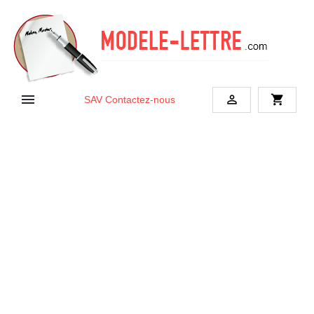


shopping_cart
SAV
Contactez-nous