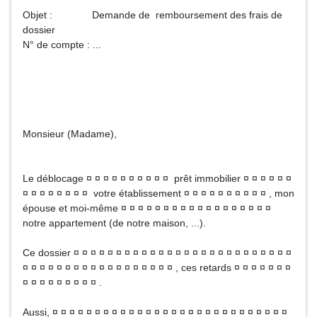
Objet : Demande de remboursement des frais de
dossier
N° de compte : ...
Monsieur (Madame),
Le déblocage ¤ ¤ ¤ ¤ ¤ ¤ ¤ ¤ ¤ ¤ prêt immobilier ¤ ¤ ¤ ¤ ¤ ¤
¤ ¤ ¤ ¤ ¤ ¤ ¤ ¤ votre établissement ¤ ¤ ¤ ¤ ¤ ¤ ¤ ¤ ¤ ¤ , mon
épouse et moi-même ¤ ¤ ¤ ¤ ¤ ¤ ¤ ¤ ¤ ¤ ¤ ¤ ¤ ¤ ¤ ¤ ¤ ¤
notre appartement (de notre maison, ...).
Ce dossier ¤ ¤ ¤ ¤ ¤ ¤ ¤ ¤ ¤ ¤ ¤ ¤ ¤ ¤ ¤ ¤ ¤ ¤ ¤ ¤ ¤ ¤ ¤ ¤ ¤ ¤
¤ ¤ ¤ ¤ ¤ ¤ ¤ ¤ ¤ ¤ ¤ ¤ ¤ ¤ ¤ ¤ ¤ ¤ , ces retards ¤ ¤ ¤ ¤ ¤ ¤ ¤
¤ ¤ ¤ ¤ ¤ ¤ ¤ ¤ ¤ .
Aussi, ¤ ¤ ¤ ¤ ¤ ¤ ¤ ¤ ¤ ¤ ¤ ¤ ¤ ¤ ¤ ¤ ¤ ¤ ¤ ¤ ¤ ¤ ¤ ¤ ¤ ¤ ¤ ¤