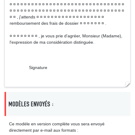
¤ ¤ ¤ ¤ ¤ ¤ ¤ ¤ ¤ ¤ ¤ ¤ ¤ ¤ ¤ ¤ ¤ ¤ ¤ ¤ ¤ ¤ ¤ ¤ ¤ ¤ ¤ ¤ ¤ ¤ ¤ ¤
¤ ¤ ¤ ¤ ¤ ¤ ¤ ¤ ¤ ¤ ¤ ¤ ¤ ¤ ¤ ¤ ¤ ¤ ¤ ¤ ¤ ¤ ¤ ¤ ¤ ¤ ¤ ¤ ¤ ¤ ¤ ¤
¤ ¤ , j'attends ¤ ¤ ¤ ¤ ¤ ¤ ¤ ¤ ¤ ¤ ¤ ¤ ¤ ¤ ¤ ¤ ¤ ¤ ¤
remboursement des frais de dossier ¤ ¤ ¤ ¤ ¤ ¤ ¤ .
¤ ¤ ¤ ¤ ¤ ¤ ¤ ¤ , je vous prie d'agréer, Monsieur (Madame),
l'expression de ma considération distinguée.
Signature
MODÈLES ENVOYÉS :
Ce modèle en version complète vous sera envoyé
directement par e-mail aux formats :