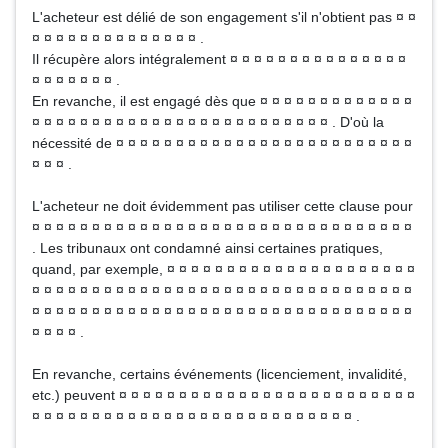
L'acheteur est délié de son engagement s'il n'obtient pas ¤ ¤
¤ ¤ ¤ ¤ ¤ ¤ ¤ ¤ ¤ ¤ ¤ ¤ ¤ ¤ .
Il récupère alors intégralement ¤ ¤ ¤ ¤ ¤ ¤ ¤ ¤ ¤ ¤ ¤ ¤ ¤ ¤ ¤
¤ ¤ ¤ ¤ ¤ ¤ ¤ .
En revanche, il est engagé dès que ¤ ¤ ¤ ¤ ¤ ¤ ¤ ¤ ¤ ¤ ¤ ¤ ¤
¤ ¤ ¤ ¤ ¤ ¤ ¤ ¤ ¤ ¤ ¤ ¤ ¤ ¤ ¤ ¤ ¤ ¤ ¤ ¤ ¤ ¤ ¤ ¤ ¤ . D'où la
nécessité de ¤ ¤ ¤ ¤ ¤ ¤ ¤ ¤ ¤ ¤ ¤ ¤ ¤ ¤ ¤ ¤ ¤ ¤ ¤ ¤ ¤ ¤ ¤ ¤ ¤
¤ ¤ ¤ .
L'acheteur ne doit évidemment pas utiliser cette clause pour
¤ ¤ ¤ ¤ ¤ ¤ ¤ ¤ ¤ ¤ ¤ ¤ ¤ ¤ ¤ ¤ ¤ ¤ ¤ ¤ ¤ ¤ ¤ ¤ ¤ ¤ ¤ ¤ ¤ ¤ ¤ ¤
. Les tribunaux ont condamné ainsi certaines pratiques,
quand, par exemple, ¤ ¤ ¤ ¤ ¤ ¤ ¤ ¤ ¤ ¤ ¤ ¤ ¤ ¤ ¤ ¤ ¤ ¤ ¤ ¤ ¤
¤ ¤ ¤ ¤ ¤ ¤ ¤ ¤ ¤ ¤ ¤ ¤ ¤ ¤ ¤ ¤ ¤ ¤ ¤ ¤ ¤ ¤ ¤ ¤ ¤ ¤ ¤ ¤ ¤ ¤ ¤ ¤
¤ ¤ ¤ ¤ ¤ ¤ ¤ ¤ ¤ ¤ ¤ ¤ ¤ ¤ ¤ ¤ ¤ ¤ ¤ ¤ ¤ ¤ ¤ ¤ ¤ ¤ ¤ ¤ ¤ ¤ ¤ ¤
¤ ¤ ¤ ¤ .
En revanche, certains événements (licenciement, invalidité,
etc.) peuvent ¤ ¤ ¤ ¤ ¤ ¤ ¤ ¤ ¤ ¤ ¤ ¤ ¤ ¤ ¤ ¤ ¤ ¤ ¤ ¤ ¤ ¤ ¤ ¤ ¤
¤ ¤ ¤ ¤ ¤ ¤ ¤ ¤ ¤ ¤ ¤ ¤ ¤ ¤ ¤ ¤ ¤ ¤ ¤ ¤ ¤ ¤ ¤ ¤ ¤ ¤ ¤ .