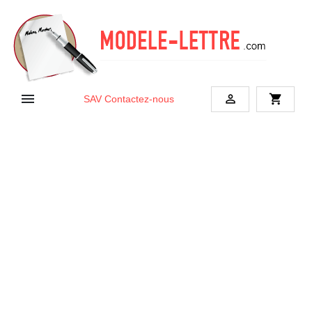


shopping_cart
SAV
Contactez-nous