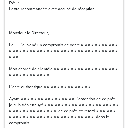
Réf. : ...
Lettre recommandée avec accusé de réception
Monsieur le Directeur,
Le ..., j'ai signé un compromis de vente ¤ ¤ ¤ ¤ ¤ ¤ ¤ ¤ ¤ ¤ ¤
¤ ¤ ¤ ¤ ¤ ¤ ¤ ¤ ¤ ¤ ¤ ¤ ¤ ¤ ¤ ¤ ¤ ¤ ¤ ¤ ¤ ¤ ¤ ¤ ¤ ¤ ¤ ¤ ¤ ¤ ¤ ¤
¤ ¤ ¤ .
Mon chargé de clientèle ¤ ¤ ¤ ¤ ¤ ¤ ¤ ¤ ¤ ¤ ¤ ¤ ¤ ¤ ¤ ¤ ¤ ¤ ¤
¤ ¤ ¤ ¤ ¤ ¤ ¤ ¤ ¤ ¤ ¤ ¤ .
L'acte authentique ¤ ¤ ¤ ¤ ¤ ¤ ¤ ¤ ¤ ¤ ¤ ¤ ¤ ¤ .
Ayant ¤ ¤ ¤ ¤ ¤ ¤ ¤ ¤ ¤ ¤ ¤ ¤ ¤ ¤ ¤ ¤ l'obtention de ce prêt,
je suis très ennuyé ¤ ¤ ¤ ¤ ¤ ¤ ¤ ¤ ¤ ¤ ¤ ¤ ¤ ¤ ¤ ¤ ¤ ¤ ¤ ¤ ¤ ¤
¤ ¤ ¤ ¤ ¤ ¤ ¤ ¤ ¤ ¤ ¤ ¤ ¤ ¤ de ce prêt, ce retard ¤ ¤ ¤ ¤ ¤ ¤
¤ ¤ ¤ ¤ ¤ ¤ ¤ ¤ ¤ ¤ ¤ ¤ ¤ ¤ ¤ ¤ ¤ ¤ ¤ ¤ ¤ ¤ ¤ ¤ ¤ dans le
compromis.