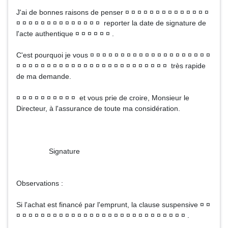
J'ai de bonnes raisons de penser ¤ ¤ ¤ ¤ ¤ ¤ ¤ ¤ ¤ ¤ ¤ ¤ ¤ ¤
¤ ¤ ¤ ¤ ¤ ¤ ¤ ¤ ¤ ¤ ¤ ¤ ¤ ¤ reporter la date de signature de
l'acte authentique ¤ ¤ ¤ ¤ ¤ ¤ .
C'est pourquoi je vous ¤ ¤ ¤ ¤ ¤ ¤ ¤ ¤ ¤ ¤ ¤ ¤ ¤ ¤ ¤ ¤ ¤ ¤ ¤ ¤
¤ ¤ ¤ ¤ ¤ ¤ ¤ ¤ ¤ ¤ ¤ ¤ ¤ ¤ ¤ ¤ ¤ ¤ ¤ ¤ ¤ ¤ ¤ ¤ ¤ très rapide
de ma demande.
¤ ¤ ¤ ¤ ¤ ¤ ¤ ¤ ¤ ¤ et vous prie de croire, Monsieur le
Directeur, à l'assurance de toute ma considération.
Signature
Observations :
Si l'achat est financé par l'emprunt, la clause suspensive ¤ ¤
¤ ¤ ¤ ¤ ¤ ¤ ¤ ¤ ¤ ¤ ¤ ¤ ¤ ¤ ¤ ¤ ¤ ¤ ¤ ¤ ¤ ¤ ¤ ¤ ¤ ¤ ¤ ¤ .