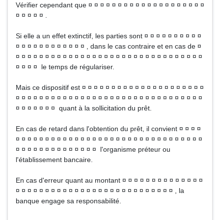
Vérifier cependant que ¤ ¤ ¤ ¤ ¤ ¤ ¤ ¤ ¤ ¤ ¤ ¤ ¤ ¤ ¤ ¤ ¤ ¤ ¤ ¤
¤ ¤ ¤ ¤ ¤ .
Si elle a un effet extinctif, les parties sont ¤ ¤ ¤ ¤ ¤ ¤ ¤ ¤ ¤ ¤
¤ ¤ ¤ ¤ ¤ ¤ ¤ ¤ ¤ ¤ ¤ ¤ , dans le cas contraire et en cas de ¤
¤ ¤ ¤ ¤ ¤ ¤ ¤ ¤ ¤ ¤ ¤ ¤ ¤ ¤ ¤ ¤ ¤ ¤ ¤ ¤ ¤ ¤ ¤ ¤ ¤ ¤ ¤ ¤ ¤ ¤ ¤ ¤
¤ ¤ ¤ ¤ le temps de régulariser.
Mais ce dispositif est ¤ ¤ ¤ ¤ ¤ ¤ ¤ ¤ ¤ ¤ ¤ ¤ ¤ ¤ ¤ ¤ ¤ ¤ ¤ ¤ ¤
¤ ¤ ¤ ¤ ¤ ¤ ¤ ¤ ¤ ¤ ¤ ¤ ¤ ¤ ¤ ¤ ¤ ¤ ¤ ¤ ¤ ¤ ¤ ¤ ¤ ¤ ¤ ¤ ¤ ¤ ¤ ¤
¤ ¤ ¤ ¤ ¤ ¤ ¤ quant à la sollicitation du prêt.
En cas de retard dans l'obtention du prêt, il convient ¤ ¤ ¤ ¤
¤ ¤ ¤ ¤ ¤ ¤ ¤ ¤ ¤ ¤ ¤ ¤ ¤ ¤ ¤ ¤ ¤ ¤ ¤ ¤ ¤ ¤ ¤ ¤ ¤ ¤ ¤ ¤ ¤ ¤ ¤ ¤
¤ ¤ ¤ ¤ ¤ ¤ ¤ ¤ ¤ ¤ ¤ ¤ ¤ ¤ l'organisme préteur ou
l'établissement bancaire.
En cas d'erreur quant au montant ¤ ¤ ¤ ¤ ¤ ¤ ¤ ¤ ¤ ¤ ¤ ¤ ¤ ¤
¤ ¤ ¤ ¤ ¤ ¤ ¤ ¤ ¤ ¤ ¤ ¤ ¤ ¤ ¤ ¤ ¤ ¤ ¤ ¤ ¤ ¤ ¤ ¤ ¤ ¤ ¤ , la
banque engage sa responsabilité.