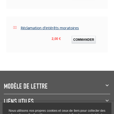
Réclamation d'intérêts moratoires
Prix
2,00 €
COMMANDER
MODÈLE DE LETTRE
LIENS UTILES
Nous utilisons nos propres cookies et ceux de tiers pour collecter des