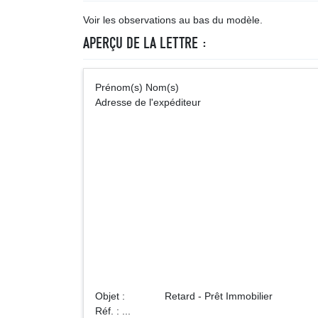
Voir les observations au bas du modèle.
APERÇU DE LA LETTRE :
Prénom(s) Nom(s
Adresse de l'expéditeur
Maître ..
ou S.
Notaires 
Adre
Objet : Retard - Prêt Immobilier
Réf. : ...