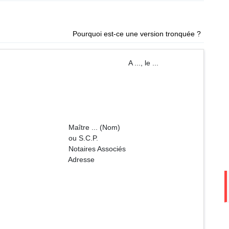
Pourquoi est-ce une version tronquée ?
) A ..., le ...
. (Nom)
C.P.
Associés
sse