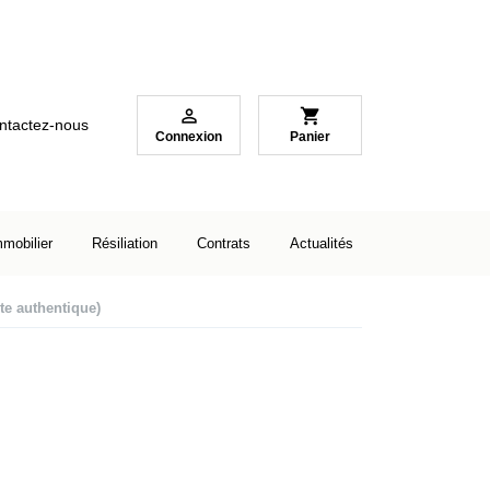

shopping_cart
ntactez-nous
Connexion
Panier
mmobilier
Résiliation
Contrats
Actualités
te authentique)