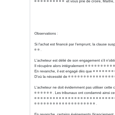
¤ ¤ ¤ ¤ ¤ ¤ ¤ ¤ ¤ ¤ et vous prie de croire, Maître
Signa
Observations :
Si l'achat est financé par l'emprunt, la clause sus
¤ ¤ .
L'acheteur est délié de son engagement s'il n'obtie
Il récupère alors intégralement ¤ ¤ ¤ ¤ ¤ ¤ ¤ ¤ ¤ ¤
En revanche, il est engagé dès que ¤ ¤ ¤ ¤ ¤ ¤ ¤ ¤ 
D'où la nécessité de ¤ ¤ ¤ ¤ ¤ ¤ ¤ ¤ ¤ ¤ ¤ ¤ ¤ ¤ ¤ 
L'acheteur ne doit évidemment pas utiliser cette c
¤ ¤ ¤ ¤ ¤ ¤ . Les tribunaux ont condamné ainsi ce
¤ ¤ ¤ ¤ ¤ ¤ ¤ ¤ ¤ ¤ ¤ ¤ ¤ ¤ ¤ ¤ ¤ ¤ ¤ ¤ ¤ ¤ ¤ ¤ ¤ ¤ 
¤ ¤ ¤ ¤ ¤ ¤ ¤ ¤ ¤ ¤ ¤ ¤ ¤ ¤ ¤ ¤ ¤ ¤ ¤ ¤ .
En revanche, certains événements (licenciement, in