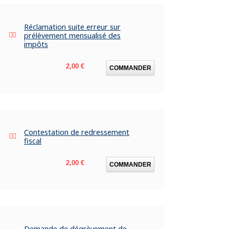
Réclamation suite erreur sur
prélèvement mensualisé des
impôts
Prix
2,00 €
COMMANDER
Contestation de redressement
fiscal
Prix
2,00 €
COMMANDER
Demande de dégrèvement de