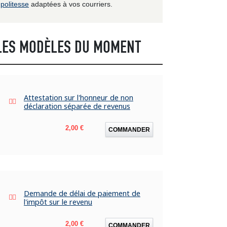
politesse
adaptées à vos courriers.
LES MODÈLES DU MOMENT
Attestation sur l'honneur de non
déclaration séparée de revenus
Prix
2,00 €
COMMANDER
Demande de délai de paiement de
l'impôt sur le revenu
Prix
2,00 €
COMMANDER