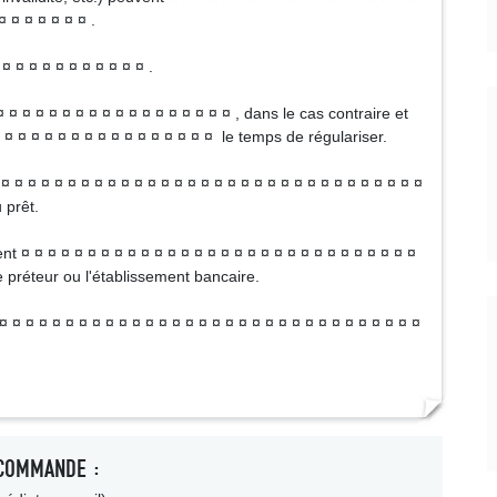
¤ ¤ ¤ ¤ ¤ ¤ ¤ .
¤ ¤ ¤ ¤ ¤ ¤ ¤ ¤ ¤ ¤ ¤ .
¤ ¤ ¤ ¤ ¤ ¤ ¤ ¤ ¤ ¤ ¤ ¤ ¤ ¤ ¤ ¤ ¤ ¤ ¤ , dans le cas contraire et
 ¤ ¤ ¤ ¤ ¤ ¤ ¤ ¤ ¤ ¤ ¤ ¤ ¤ ¤ ¤ ¤ le temps de régulariser.
 ¤ ¤ ¤ ¤ ¤ ¤ ¤ ¤ ¤ ¤ ¤ ¤ ¤ ¤ ¤ ¤ ¤ ¤ ¤ ¤ ¤ ¤ ¤ ¤ ¤ ¤ ¤ ¤ ¤ ¤ ¤ ¤
 prêt.
ent ¤ ¤ ¤ ¤ ¤ ¤ ¤ ¤ ¤ ¤ ¤ ¤ ¤ ¤ ¤ ¤ ¤ ¤ ¤ ¤ ¤ ¤ ¤ ¤ ¤ ¤ ¤ ¤ ¤ ¤
e préteur ou l'établissement bancaire.
 ¤ ¤ ¤ ¤ ¤ ¤ ¤ ¤ ¤ ¤ ¤ ¤ ¤ ¤ ¤ ¤ ¤ ¤ ¤ ¤ ¤ ¤ ¤ ¤ ¤ ¤ ¤ ¤ ¤ ¤ ¤
COMMANDE :