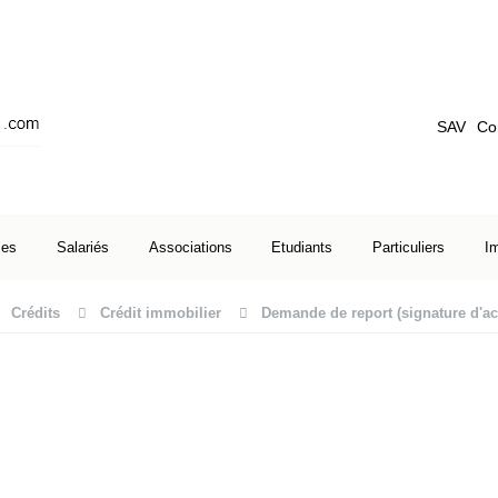
SAV
Co
ses
Salariés
Associations
Etudiants
Particuliers
I
Crédits
Crédit immobilier
Demande de report (signature d'ac