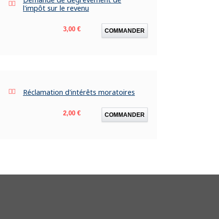
l'impôt sur le revenu
Prix
3,00 €
COMMANDER
Réclamation d'intérêts moratoires
Prix
2,00 €
COMMANDER