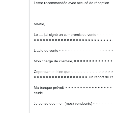
Lettre recommandée avec accusé de réception
Maître,
Le ..., j'ai signé un compromis de vente ¤ ¤ ¤ ¤ ¤ 
¤ ¤ ¤ ¤ ¤ ¤ ¤ ¤ ¤ ¤ ¤ ¤ ¤ ¤ ¤ ¤ ¤ ¤ ¤ ¤ ¤ ¤ ¤ ¤ ¤ ¤ 
L'acte de vente ¤ ¤ ¤ ¤ ¤ ¤ ¤ ¤ ¤ ¤ ¤ ¤ ¤ ¤ ¤ ¤ ¤ ¤
Mon chargé de clientèle, ¤ ¤ ¤ ¤ ¤ ¤ ¤ ¤ ¤ ¤ ¤ ¤ ¤ 
Cependant et bien que ¤ ¤ ¤ ¤ ¤ ¤ ¤ ¤ ¤ ¤ ¤ ¤ ¤ ¤ ¤
¤ ¤ ¤ ¤ ¤ ¤ ¤ ¤ ¤ ¤ ¤ ¤ ¤ ¤ ¤ ¤ ¤ ¤ un report de ce
Ma banque prévoit ¤ ¤ ¤ ¤ ¤ ¤ ¤ ¤ ¤ ¤ ¤ ¤ ¤ ¤ ¤ ¤ 
étude.
Je pense que mon (mes) vendeur(s) ¤ ¤ ¤ ¤ ¤ ¤ ¤ ¤