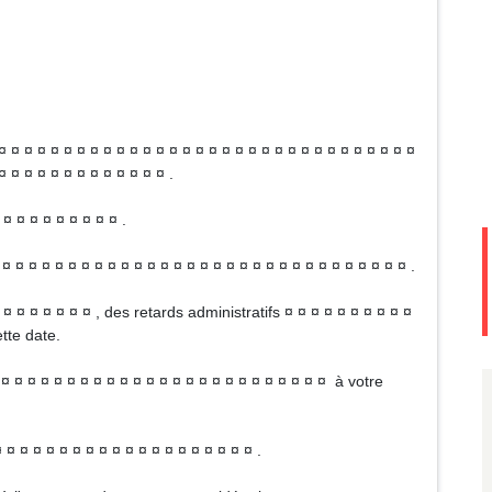
¤ ¤ ¤ ¤ ¤ ¤ ¤ ¤ ¤ ¤ ¤ ¤ ¤ ¤ ¤ ¤ ¤ ¤ ¤ ¤ ¤ ¤ ¤ ¤ ¤ ¤ ¤ ¤ ¤ ¤ ¤ ¤
¤ ¤ ¤ ¤ ¤ ¤ ¤ ¤ ¤ ¤ ¤ ¤ ¤ .
 ¤ ¤ ¤ ¤ ¤ ¤ ¤ ¤ ¤ .
¤ ¤ ¤ ¤ ¤ ¤ ¤ ¤ ¤ ¤ ¤ ¤ ¤ ¤ ¤ ¤ ¤ ¤ ¤ ¤ ¤ ¤ ¤ ¤ ¤ ¤ ¤ ¤ ¤ ¤ ¤ .
 ¤ ¤ ¤ ¤ ¤ ¤ , des retards administratifs ¤ ¤ ¤ ¤ ¤ ¤ ¤ ¤ ¤ ¤
tte date.
¤ ¤ ¤ ¤ ¤ ¤ ¤ ¤ ¤ ¤ ¤ ¤ ¤ ¤ ¤ ¤ ¤ ¤ ¤ ¤ ¤ ¤ ¤ ¤ ¤ à votre
 ¤ ¤ ¤ ¤ ¤ ¤ ¤ ¤ ¤ ¤ ¤ ¤ ¤ ¤ ¤ ¤ ¤ ¤ .