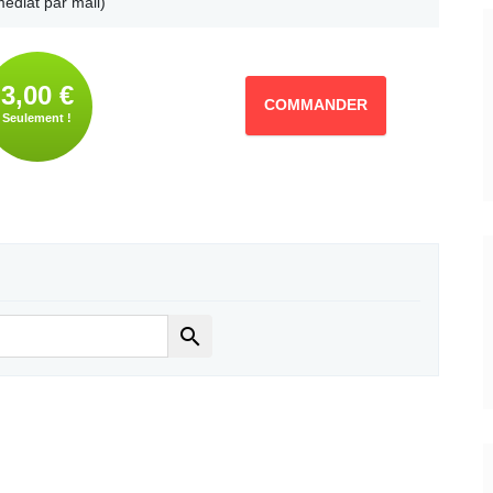
édiat par mail)
3,00 €
COMMANDER
Seulement !
