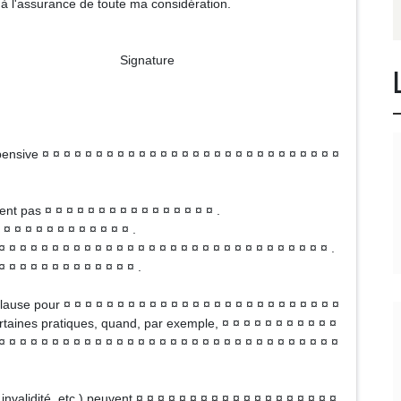
, à l'assurance de toute ma considération.
ture
pensive ¤ ¤ ¤ ¤ ¤ ¤ ¤ ¤ ¤ ¤ ¤ ¤ ¤ ¤ ¤ ¤ ¤ ¤ ¤ ¤ ¤ ¤ ¤ ¤ ¤ ¤ ¤ ¤
nt pas ¤ ¤ ¤ ¤ ¤ ¤ ¤ ¤ ¤ ¤ ¤ ¤ ¤ ¤ ¤ ¤ .
 ¤ ¤ ¤ ¤ ¤ ¤ ¤ ¤ ¤ ¤ ¤ ¤ .
¤ ¤ ¤ ¤ ¤ ¤ ¤ ¤ ¤ ¤ ¤ ¤ ¤ ¤ ¤ ¤ ¤ ¤ ¤ ¤ ¤ ¤ ¤ ¤ ¤ ¤ ¤ ¤ ¤ ¤ .
¤ ¤ ¤ ¤ ¤ ¤ ¤ ¤ ¤ ¤ ¤ ¤ ¤ .
lause pour ¤ ¤ ¤ ¤ ¤ ¤ ¤ ¤ ¤ ¤ ¤ ¤ ¤ ¤ ¤ ¤ ¤ ¤ ¤ ¤ ¤ ¤ ¤ ¤ ¤ ¤
rtaines pratiques, quand, par exemple, ¤ ¤ ¤ ¤ ¤ ¤ ¤ ¤ ¤ ¤ ¤
¤ ¤ ¤ ¤ ¤ ¤ ¤ ¤ ¤ ¤ ¤ ¤ ¤ ¤ ¤ ¤ ¤ ¤ ¤ ¤ ¤ ¤ ¤ ¤ ¤ ¤ ¤ ¤ ¤ ¤ ¤ ¤
validité, etc.) peuvent ¤ ¤ ¤ ¤ ¤ ¤ ¤ ¤ ¤ ¤ ¤ ¤ ¤ ¤ ¤ ¤ ¤ ¤ ¤