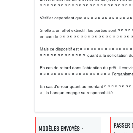
¤ ¤ ¤ ¤ ¤ ¤ ¤ ¤ ¤ ¤ ¤ ¤ ¤ ¤ ¤ ¤ ¤ ¤ ¤ ¤ ¤ ¤ ¤ ¤ ¤ ¤ 
Vérifier cependant que ¤ ¤ ¤ ¤ ¤ ¤ ¤ ¤ ¤ ¤ ¤ ¤ ¤ ¤ 
Si elle a un effet extinctif, les parties sont ¤ ¤ ¤ 
en cas de ¤ ¤ ¤ ¤ ¤ ¤ ¤ ¤ ¤ ¤ ¤ ¤ ¤ ¤ ¤ ¤ ¤ ¤ ¤ ¤ ¤
Mais ce dispositif est ¤ ¤ ¤ ¤ ¤ ¤ ¤ ¤ ¤ ¤ ¤ ¤ ¤ ¤ ¤
¤ ¤ ¤ ¤ ¤ ¤ ¤ ¤ ¤ ¤ ¤ ¤ ¤ quant à la sollicitation du
En cas de retard dans l'obtention du prêt, il convi
¤ ¤ ¤ ¤ ¤ ¤ ¤ ¤ ¤ ¤ ¤ ¤ ¤ ¤ ¤ ¤ ¤ ¤ ¤ ¤ l'organism
En cas d'erreur quant au montant ¤ ¤ ¤ ¤ ¤ ¤ ¤ ¤ ¤
¤ , la banque engage sa responsabilité.
PASSER 
MODÈLES ENVOYÉS :