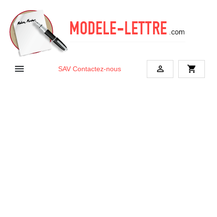


shopping_cart
SAV
Contactez-nous