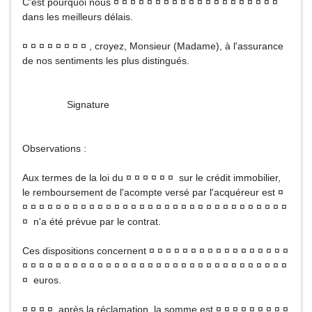
C'est pourquoi nous ¤ ¤ ¤ ¤ ¤ ¤ ¤ ¤ ¤ ¤ ¤ ¤ ¤ ¤ ¤ ¤ ¤ ¤ ¤ ¤
dans les meilleurs délais.
¤ ¤ ¤ ¤ ¤ ¤ ¤ ¤ , croyez, Monsieur (Madame), à l'assurance
de nos sentiments les plus distingués.
Signature
Observations :
Aux termes de la loi du ¤ ¤ ¤ ¤ ¤ ¤ sur le crédit immobilier,
le remboursement de l'acompte versé par l'acquéreur est ¤
¤ ¤ ¤ ¤ ¤ ¤ ¤ ¤ ¤ ¤ ¤ ¤ ¤ ¤ ¤ ¤ ¤ ¤ ¤ ¤ ¤ ¤ ¤ ¤ ¤ ¤ ¤ ¤ ¤ ¤ ¤ ¤
¤ n'a été prévue par le contrat.
Ces dispositions concernent ¤ ¤ ¤ ¤ ¤ ¤ ¤ ¤ ¤ ¤ ¤ ¤ ¤ ¤ ¤ ¤ ¤
¤ ¤ ¤ ¤ ¤ ¤ ¤ ¤ ¤ ¤ ¤ ¤ ¤ ¤ ¤ ¤ ¤ ¤ ¤ ¤ ¤ ¤ ¤ ¤ ¤ ¤ ¤ ¤ ¤ ¤ ¤ ¤
¤ euros.
¤ ¤ ¤ ¤ après la réclamation, la somme est ¤ ¤ ¤ ¤ ¤ ¤ ¤ ¤ ¤