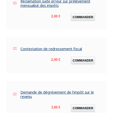
Réclamation suite erreur sur prélèvement
mensualisé des impôts
Prix
2,00 €
COMMANDER
Contestation de redressement fiscal
Prix
2,00 €
COMMANDER
Demande de dégrèvement de l'impôt sur le
revenu
Prix
3,00 €
COMMANDER