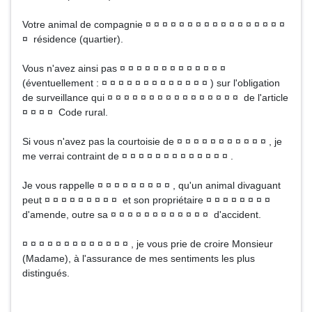
Votre animal de compagnie ¤ ¤ ¤ ¤ ¤ ¤ ¤ ¤ ¤ ¤ ¤ ¤ ¤ ¤ ¤ ¤ ¤
¤ résidence (quartier).
Vous n'avez ainsi pas ¤ ¤ ¤ ¤ ¤ ¤ ¤ ¤ ¤ ¤ ¤ ¤ ¤
(éventuellement : ¤ ¤ ¤ ¤ ¤ ¤ ¤ ¤ ¤ ¤ ¤ ¤ ¤ ) sur l'obligation
de surveillance qui ¤ ¤ ¤ ¤ ¤ ¤ ¤ ¤ ¤ ¤ ¤ ¤ ¤ ¤ ¤ ¤ de l'article
¤ ¤ ¤ ¤ Code rural.
Si vous n'avez pas la courtoisie de ¤ ¤ ¤ ¤ ¤ ¤ ¤ ¤ ¤ ¤ ¤ , je
me verrai contraint de ¤ ¤ ¤ ¤ ¤ ¤ ¤ ¤ ¤ ¤ ¤ ¤ ¤ .
Je vous rappelle ¤ ¤ ¤ ¤ ¤ ¤ ¤ ¤ ¤ , qu'un animal divaguant
peut ¤ ¤ ¤ ¤ ¤ ¤ ¤ ¤ ¤ et son propriétaire ¤ ¤ ¤ ¤ ¤ ¤ ¤ ¤
d'amende, outre sa ¤ ¤ ¤ ¤ ¤ ¤ ¤ ¤ ¤ ¤ ¤ ¤ d'accident.
¤ ¤ ¤ ¤ ¤ ¤ ¤ ¤ ¤ ¤ ¤ ¤ ¤ , je vous prie de croire Monsieur
(Madame), à l'assurance de mes sentiments les plus
distingués.