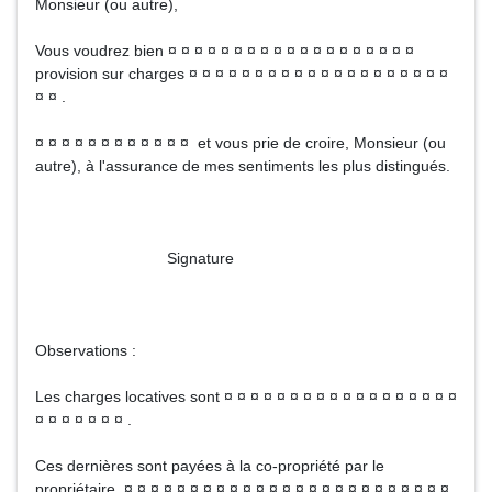
Monsieur (ou autre),
Vous voudrez bien ¤ ¤ ¤ ¤ ¤ ¤ ¤ ¤ ¤ ¤ ¤ ¤ ¤ ¤ ¤ ¤ ¤ ¤ ¤
provision sur charges ¤ ¤ ¤ ¤ ¤ ¤ ¤ ¤ ¤ ¤ ¤ ¤ ¤ ¤ ¤ ¤ ¤ ¤ ¤ ¤
¤ ¤ .
¤ ¤ ¤ ¤ ¤ ¤ ¤ ¤ ¤ ¤ ¤ ¤ et vous prie de croire, Monsieur (ou
autre), à l'assurance de mes sentiments les plus distingués.
Signature
Observations :
Les charges locatives sont ¤ ¤ ¤ ¤ ¤ ¤ ¤ ¤ ¤ ¤ ¤ ¤ ¤ ¤ ¤ ¤ ¤ ¤
¤ ¤ ¤ ¤ ¤ ¤ ¤ .
Ces dernières sont payées à la co-propriété par le
propriétaire, ¤ ¤ ¤ ¤ ¤ ¤ ¤ ¤ ¤ ¤ ¤ ¤ ¤ ¤ ¤ ¤ ¤ ¤ ¤ ¤ ¤ ¤ ¤ ¤ ¤