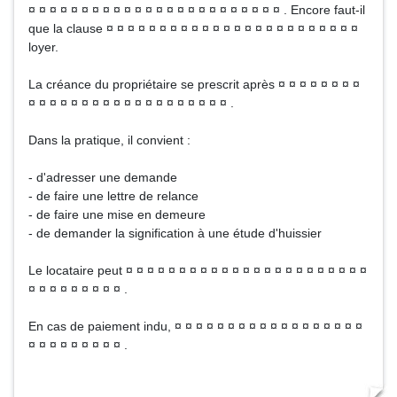
¤ ¤ ¤ ¤ ¤ ¤ ¤ ¤ ¤ ¤ ¤ ¤ ¤ ¤ ¤ ¤ ¤ ¤ ¤ ¤ ¤ ¤ ¤ ¤ . Encore faut-il
que la clause ¤ ¤ ¤ ¤ ¤ ¤ ¤ ¤ ¤ ¤ ¤ ¤ ¤ ¤ ¤ ¤ ¤ ¤ ¤ ¤ ¤ ¤ ¤ ¤
loyer.
La créance du propriétaire se prescrit après ¤ ¤ ¤ ¤ ¤ ¤ ¤ ¤
¤ ¤ ¤ ¤ ¤ ¤ ¤ ¤ ¤ ¤ ¤ ¤ ¤ ¤ ¤ ¤ ¤ ¤ ¤ .
Dans la pratique, il convient :
- d'adresser une demande
- de faire une lettre de relance
- de faire une mise en demeure
- de demander la signification à une étude d'huissier
Le locataire peut ¤ ¤ ¤ ¤ ¤ ¤ ¤ ¤ ¤ ¤ ¤ ¤ ¤ ¤ ¤ ¤ ¤ ¤ ¤ ¤ ¤ ¤ ¤
¤ ¤ ¤ ¤ ¤ ¤ ¤ ¤ ¤ .
En cas de paiement indu, ¤ ¤ ¤ ¤ ¤ ¤ ¤ ¤ ¤ ¤ ¤ ¤ ¤ ¤ ¤ ¤ ¤ ¤
¤ ¤ ¤ ¤ ¤ ¤ ¤ ¤ ¤ .