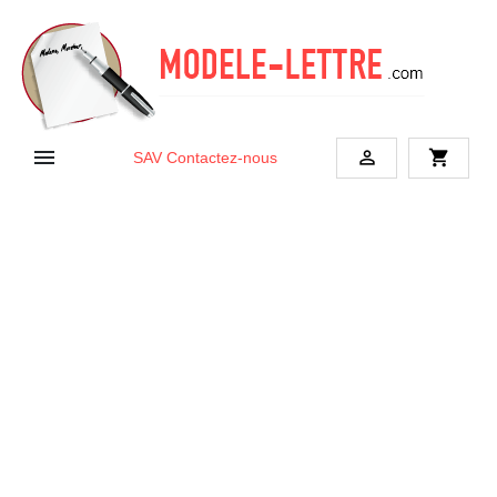


shopping_cart
SAV
Contactez-nous