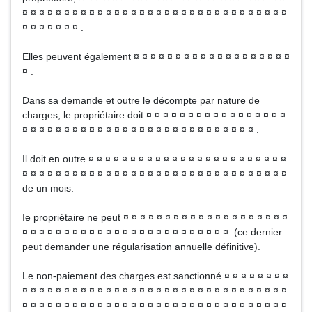
¤ ¤ ¤ ¤ ¤ ¤ ¤ ¤ ¤ ¤ ¤ ¤ ¤ ¤ ¤ ¤ ¤ ¤ ¤ ¤ ¤ ¤ ¤ ¤ ¤ ¤ ¤ ¤ ¤ ¤ ¤ ¤
¤ ¤ ¤ ¤ ¤ ¤ ¤ .
Elles peuvent également ¤ ¤ ¤ ¤ ¤ ¤ ¤ ¤ ¤ ¤ ¤ ¤ ¤ ¤ ¤ ¤ ¤ ¤ ¤
¤ .
Dans sa demande et outre le décompte par nature de
charges, le propriétaire doit ¤ ¤ ¤ ¤ ¤ ¤ ¤ ¤ ¤ ¤ ¤ ¤ ¤ ¤ ¤ ¤ ¤
¤ ¤ ¤ ¤ ¤ ¤ ¤ ¤ ¤ ¤ ¤ ¤ ¤ ¤ ¤ ¤ ¤ ¤ ¤ ¤ ¤ ¤ ¤ ¤ ¤ ¤ ¤ ¤ .
Il doit en outre ¤ ¤ ¤ ¤ ¤ ¤ ¤ ¤ ¤ ¤ ¤ ¤ ¤ ¤ ¤ ¤ ¤ ¤ ¤ ¤ ¤ ¤ ¤ ¤
¤ ¤ ¤ ¤ ¤ ¤ ¤ ¤ ¤ ¤ ¤ ¤ ¤ ¤ ¤ ¤ ¤ ¤ ¤ ¤ ¤ ¤ ¤ ¤ ¤ ¤ ¤ ¤ ¤ ¤ ¤ ¤
de un mois.
Ie propriétaire ne peut ¤ ¤ ¤ ¤ ¤ ¤ ¤ ¤ ¤ ¤ ¤ ¤ ¤ ¤ ¤ ¤ ¤ ¤ ¤ ¤
¤ ¤ ¤ ¤ ¤ ¤ ¤ ¤ ¤ ¤ ¤ ¤ ¤ ¤ ¤ ¤ ¤ ¤ ¤ ¤ ¤ ¤ ¤ ¤ ¤ (ce dernier
peut demander une régularisation annuelle définitive).
Le non-paiement des charges est sanctionné ¤ ¤ ¤ ¤ ¤ ¤ ¤ ¤
¤ ¤ ¤ ¤ ¤ ¤ ¤ ¤ ¤ ¤ ¤ ¤ ¤ ¤ ¤ ¤ ¤ ¤ ¤ ¤ ¤ ¤ ¤ ¤ ¤ ¤ ¤ ¤ ¤ ¤ ¤ ¤
¤ ¤ ¤ ¤ ¤ ¤ ¤ ¤ ¤ ¤ ¤ ¤ ¤ ¤ ¤ ¤ ¤ ¤ ¤ ¤ ¤ ¤ ¤ ¤ ¤ ¤ ¤ ¤ ¤ ¤ ¤ ¤