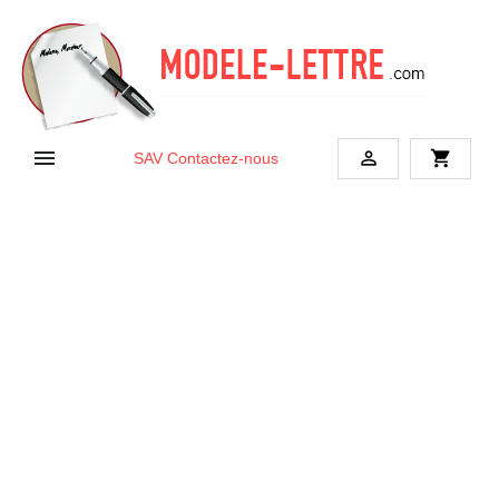


shopping_cart
SAV
Contactez-nous