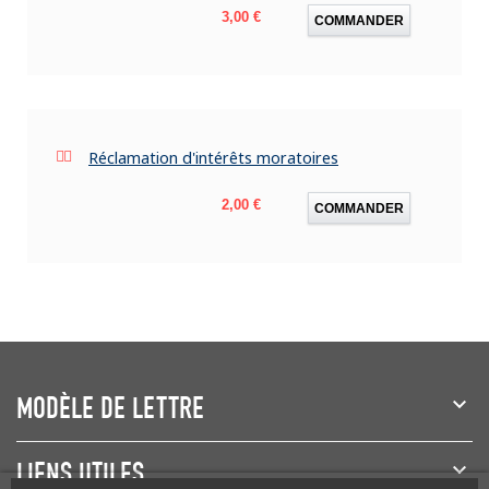
Prix
3,00 €
COMMANDER
Réclamation d'intérêts moratoires
Prix
2,00 €
COMMANDER
MODÈLE DE LETTRE
LIENS UTILES