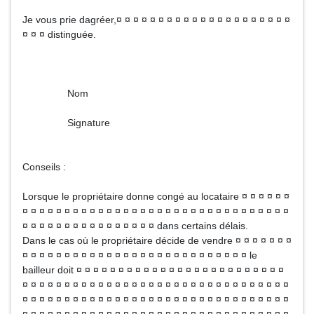
Je vous prie dagréer,¤ ¤ ¤ ¤ ¤ ¤ ¤ ¤ ¤ ¤ ¤ ¤ ¤ ¤ ¤ ¤ ¤ ¤ ¤ ¤ ¤
¤ ¤ ¤ distinguée.
Nom
Signature
Conseils :
Lorsque le propriétaire donne congé au locataire ¤ ¤ ¤ ¤ ¤ ¤
¤ ¤ ¤ ¤ ¤ ¤ ¤ ¤ ¤ ¤ ¤ ¤ ¤ ¤ ¤ ¤ ¤ ¤ ¤ ¤ ¤ ¤ ¤ ¤ ¤ ¤ ¤ ¤ ¤ ¤ ¤ ¤
¤ ¤ ¤ ¤ ¤ ¤ ¤ ¤ ¤ ¤ ¤ ¤ ¤ ¤ ¤ ¤ dans certains délais.
Dans le cas où le propriétaire décide de vendre ¤ ¤ ¤ ¤ ¤ ¤ ¤
¤ ¤ ¤ ¤ ¤ ¤ ¤ ¤ ¤ ¤ ¤ ¤ ¤ ¤ ¤ ¤ ¤ ¤ ¤ ¤ ¤ ¤ ¤ ¤ ¤ ¤ ¤ le
bailleur doit ¤ ¤ ¤ ¤ ¤ ¤ ¤ ¤ ¤ ¤ ¤ ¤ ¤ ¤ ¤ ¤ ¤ ¤ ¤ ¤ ¤ ¤ ¤ ¤ ¤
¤ ¤ ¤ ¤ ¤ ¤ ¤ ¤ ¤ ¤ ¤ ¤ ¤ ¤ ¤ ¤ ¤ ¤ ¤ ¤ ¤ ¤ ¤ ¤ ¤ ¤ ¤ ¤ ¤ ¤ ¤ ¤
¤ ¤ ¤ ¤ ¤ ¤ ¤ ¤ ¤ ¤ ¤ ¤ ¤ ¤ ¤ ¤ ¤ ¤ ¤ ¤ ¤ ¤ ¤ ¤ ¤ ¤ ¤ ¤ ¤ ¤ ¤ ¤