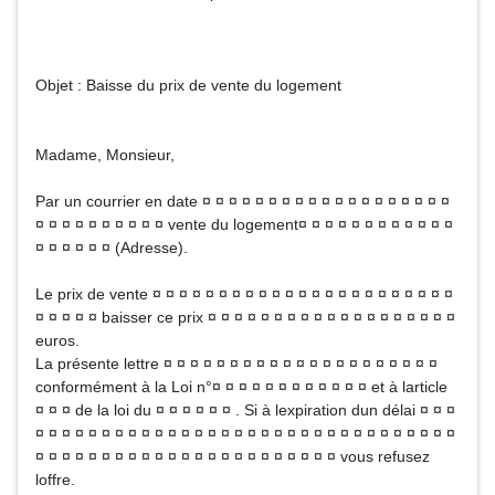
Objet : Baisse du prix de vente du logement
Madame, Monsieur,
Par un courrier en date ¤ ¤ ¤ ¤ ¤ ¤ ¤ ¤ ¤ ¤ ¤ ¤ ¤ ¤ ¤ ¤ ¤ ¤ ¤
¤ ¤ ¤ ¤ ¤ ¤ ¤ ¤ ¤ ¤ vente du logement¤ ¤ ¤ ¤ ¤ ¤ ¤ ¤ ¤ ¤ ¤ ¤
¤ ¤ ¤ ¤ ¤ ¤ (Adresse).
Le prix de vente ¤ ¤ ¤ ¤ ¤ ¤ ¤ ¤ ¤ ¤ ¤ ¤ ¤ ¤ ¤ ¤ ¤ ¤ ¤ ¤ ¤ ¤ ¤
¤ ¤ ¤ ¤ ¤ baisser ce prix ¤ ¤ ¤ ¤ ¤ ¤ ¤ ¤ ¤ ¤ ¤ ¤ ¤ ¤ ¤ ¤ ¤ ¤ ¤
euros.
La présente lettre ¤ ¤ ¤ ¤ ¤ ¤ ¤ ¤ ¤ ¤ ¤ ¤ ¤ ¤ ¤ ¤ ¤ ¤ ¤ ¤ ¤
conformément à la Loi n°¤ ¤ ¤ ¤ ¤ ¤ ¤ ¤ ¤ ¤ ¤ ¤ et à larticle
¤ ¤ ¤ de la loi du ¤ ¤ ¤ ¤ ¤ ¤ . Si à lexpiration dun délai ¤ ¤ ¤
¤ ¤ ¤ ¤ ¤ ¤ ¤ ¤ ¤ ¤ ¤ ¤ ¤ ¤ ¤ ¤ ¤ ¤ ¤ ¤ ¤ ¤ ¤ ¤ ¤ ¤ ¤ ¤ ¤ ¤ ¤ ¤
¤ ¤ ¤ ¤ ¤ ¤ ¤ ¤ ¤ ¤ ¤ ¤ ¤ ¤ ¤ ¤ ¤ ¤ ¤ ¤ ¤ ¤ ¤ vous refusez
loffre.