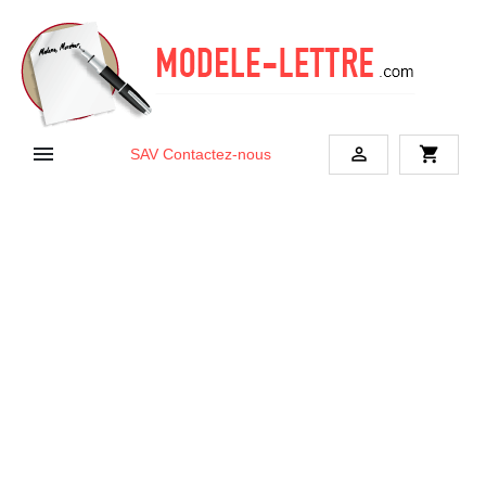


shopping_cart
SAV
Contactez-nous