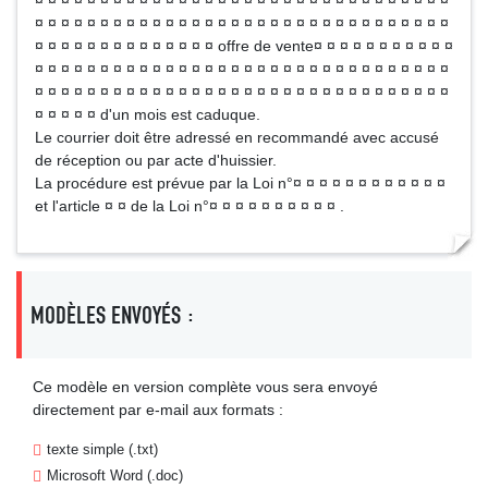
¤ ¤ ¤ ¤ ¤ ¤ ¤ ¤ ¤ ¤ ¤ ¤ ¤ ¤ ¤ ¤ ¤ ¤ ¤ ¤ ¤ ¤ ¤ ¤ ¤ ¤ ¤ ¤ ¤ ¤ ¤ ¤
¤ ¤ ¤ ¤ ¤ ¤ ¤ ¤ ¤ ¤ ¤ ¤ ¤ ¤ ¤ ¤ ¤ ¤ ¤ ¤ ¤ ¤ ¤ ¤ ¤ ¤ ¤ ¤ ¤ ¤ ¤ ¤
¤ ¤ ¤ ¤ ¤ ¤ ¤ ¤ ¤ ¤ ¤ ¤ ¤ ¤ offre de vente¤ ¤ ¤ ¤ ¤ ¤ ¤ ¤ ¤ ¤ ¤
¤ ¤ ¤ ¤ ¤ ¤ ¤ ¤ ¤ ¤ ¤ ¤ ¤ ¤ ¤ ¤ ¤ ¤ ¤ ¤ ¤ ¤ ¤ ¤ ¤ ¤ ¤ ¤ ¤ ¤ ¤ ¤
¤ ¤ ¤ ¤ ¤ ¤ ¤ ¤ ¤ ¤ ¤ ¤ ¤ ¤ ¤ ¤ ¤ ¤ ¤ ¤ ¤ ¤ ¤ ¤ ¤ ¤ ¤ ¤ ¤ ¤ ¤ ¤
¤ ¤ ¤ ¤ ¤ d'un mois est caduque.
Le courrier doit être adressé en recommandé avec accusé
de réception ou par acte d'huissier.
La procédure est prévue par la Loi n°¤ ¤ ¤ ¤ ¤ ¤ ¤ ¤ ¤ ¤ ¤ ¤
et l'article ¤ ¤ de la Loi n°¤ ¤ ¤ ¤ ¤ ¤ ¤ ¤ ¤ ¤ .
MODÈLES ENVOYÉS :
Ce modèle en version complète vous sera envoyé
directement par e-mail aux formats :
texte simple (.txt)
Microsoft Word (.doc)