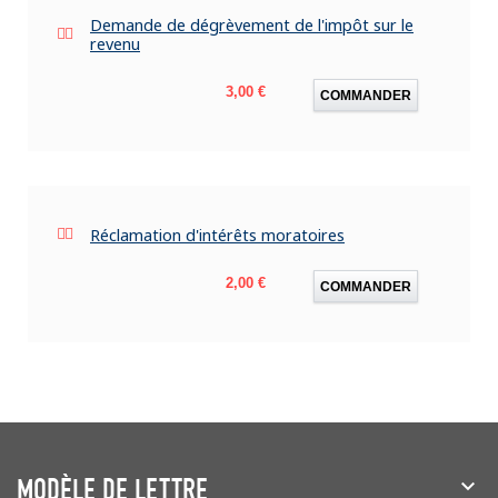
Demande de dégrèvement de l'impôt sur le
revenu
Prix
3,00 €
COMMANDER
Réclamation d'intérêts moratoires
Prix
2,00 €
COMMANDER
MODÈLE DE LETTRE