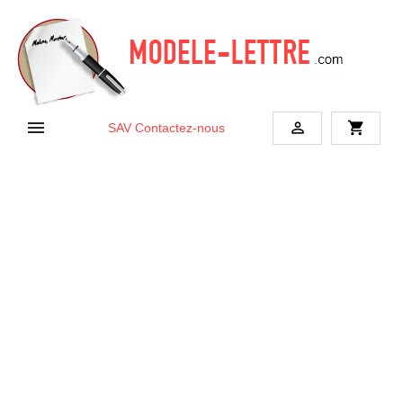


shopping_cart
SAV
Contactez-nous