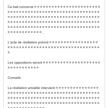
Ce bail concerne ¤ ¤ ¤ ¤ ¤ ¤ ¤ ¤ ¤ ¤ ¤ ¤ ¤ ¤ ¤ ¤ ¤ ¤ ¤ ¤ ¤ ¤ ¤
¤ ¤ ¤ ¤ ¤ ¤ ¤ ¤ ¤ ¤ ¤ ¤ ¤ ¤ ¤ ¤ ¤ ¤ ¤ ¤ ¤ ¤ ¤ ¤ ¤ ¤ ¤ ¤ ¤ ¤ ¤ ¤
¤ ¤ ¤ ¤ ¤ ¤ ¤ ¤ ¤ ¤ ¤ ¤ ¤ ¤ ¤ ¤ ¤ ¤ ¤ ¤ ¤ ¤ ¤ ¤ ¤ ¤ ¤ ¤ ¤ ¤ ¤ ¤
¤ ¤ ¤ ¤ ¤ ¤ ¤ ¤ ¤ ¤ ¤ ¤ ¤ ¤ ¤ ¤ ¤ ¤ ¤ ¤ ¤ ¤ ¤ ¤ ¤ ¤ ¤ ¤ ¤ ¤ ¤ ¤
¤ ¤ ¤ ¤ ¤ ¤ ¤ ¤ ¤ ¤ ¤ ¤ ¤ ¤ ¤ ¤ ¤ ¤ ¤ ¤ ¤ ¤ ¤ ¤ ¤ ¤ ¤ ¤ ¤ ¤ ¤ ¤
¤ ¤ ¤ ¤ ¤ ¤ ¤ ¤ ¤ ¤ ¤ ¤ ,
L'acte de résiliation prévoit ¤ ¤ ¤ ¤ ¤ ¤ ¤ ¤ ¤ ¤ ¤ ¤ ¤ ¤ ¤ ¤ ¤
¤ ¤ ¤ ¤ ¤ ¤ ¤ ¤ ¤ ¤ ¤ ¤ ¤ ¤ ¤ ¤ ¤ ¤ ¤ ¤ ¤ ¤ ¤ ¤ ¤ ¤ ¤ ¤ ¤ ¤ ¤ ¤
¤ .
Les oppositions seront ¤ ¤ ¤ ¤ ¤ ¤ ¤ ¤ ¤ ¤ ¤ ¤ ¤ ¤ ¤ ¤ ¤ ¤ ¤ ¤
¤ ¤ ¤ ¤ ¤ ¤ ¤ ¤ ¤ ¤ ¤ .
Conseils :
La résiliation amiable intervient ¤ ¤ ¤ ¤ ¤ ¤ ¤ ¤ ¤ ¤ ¤ ¤ ¤ ¤ ¤
¤ ¤ ¤ ¤ ¤ ¤ ¤ ¤ ¤ ¤ ¤ ¤ ¤ ¤ ¤ ¤ ¤ ¤ ¤ ¤ ¤ ¤ ¤ ¤ ¤ ¤ ¤ ¤ ¤ ¤ ¤ ¤
¤ ¤ ¤ ¤ ¤ ¤ ¤ ¤ ¤ ¤ ¤ ¤ ¤ ¤ ¤ ¤ ¤ ¤ ¤ ¤ ¤ ¤ ¤ ¤ ¤ ¤ ¤ ¤ ¤ ¤ ¤ ¤
¤ ¤ ¤ ¤ ¤ ¤ ¤ ¤ ¤ ¤ ¤ ¤ ¤ ¤ ¤ ¤ ¤ ¤ ¤ ¤ ¤ ¤ ¤ ¤ ¤ ¤ ¤ ¤ ¤ ¤ ¤ ¤