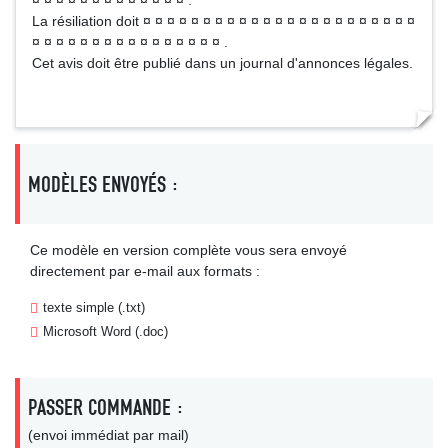
¤ ¤ ¤ ¤ ¤ ¤ ¤ ¤ ¤ ¤ ¤ ¤ ¤ .
La résiliation doit ¤ ¤ ¤ ¤ ¤ ¤ ¤ ¤ ¤ ¤ ¤ ¤ ¤ ¤ ¤ ¤ ¤ ¤ ¤ ¤ ¤ ¤ ¤
¤ ¤ ¤ ¤ ¤ ¤ ¤ ¤ ¤ ¤ ¤ ¤ ¤ ¤ ¤ ¤ .
Cet avis doit être publié dans un journal d'annonces légales.
MODÈLES ENVOYÉS :
Ce modèle en version complète vous sera envoyé
directement par e-mail aux formats :
texte simple (.txt)
Microsoft Word (.doc)
PASSER COMMANDE :
(envoi immédiat par mail)