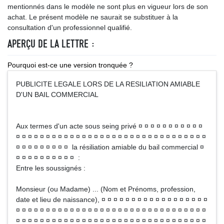
mentionnés dans le modèle ne sont plus en vigueur lors de son
achat. Le présent modèle ne saurait se substituer à la
consultation d'un professionnel qualifié.
APERÇU DE LA LETTRE :
Pourquoi est-ce une version tronquée ?
PUBLICITE LEGALE LORS DE LA RESILIATION AMIABLE
D'UN BAIL COMMERCIAL
Aux termes d'un acte sous seing privé ¤ ¤ ¤ ¤ ¤ ¤ ¤ ¤ ¤ ¤ ¤
¤ ¤ ¤ ¤ ¤ ¤ ¤ ¤ ¤ ¤ ¤ ¤ ¤ ¤ ¤ ¤ ¤ ¤ ¤ ¤ ¤ ¤ ¤ ¤ ¤ ¤ ¤ ¤ ¤ ¤ ¤ ¤
¤ ¤ ¤ ¤ ¤ ¤ ¤ ¤ ¤ la résiliation amiable du bail commercial ¤
¤ ¤ ¤ ¤ ¤ ¤ ¤ ¤ ¤ ¤ :
Entre les soussignés :
Monsieur (ou Madame) ... (Nom et Prénoms, profession,
date et lieu de naissance), ¤ ¤ ¤ ¤ ¤ ¤ ¤ ¤ ¤ ¤ ¤ ¤ ¤ ¤ ¤ ¤ ¤ ¤
¤ ¤ ¤ ¤ ¤ ¤ ¤ ¤ ¤ ¤ ¤ ¤ ¤ ¤ ¤ ¤ ¤ ¤ ¤ ¤ ¤ ¤ ¤ ¤ ¤ ¤ ¤ ¤ ¤ ¤ ¤ ¤
¤ ¤ ¤ ¤ ¤ ¤ ¤ ¤ ¤ ¤ ¤ ¤ ¤ ¤ ¤ ¤ ¤ ¤ ¤ ¤ ¤ ¤ ¤ ¤ ¤ ¤ ¤ ¤ ¤ ¤ ¤ ¤