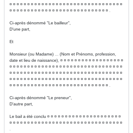
¤ ¤ ¤ ¤ ¤ ¤ ¤ ¤ ¤ ¤ ¤ ¤ ¤ ¤ ¤ ¤ ¤ ¤ ¤ ¤ ¤ ¤ ¤ ¤ ¤ ¤ ¤ ¤ ¤ ¤ ¤ ¤
¤ ¤ ¤ ¤ ¤ ¤ ¤ ¤ ¤ ¤ ¤ ¤ ¤ ¤ ¤ ¤ ¤ ¤ ¤ ¤ ¤ ¤ ¤ ¤ ¤ ¤ ¤ ¤ .
Ci-après dénommé "Le bailleur",
D'une part,
Et
Monsieur (ou Madame) ... (Nom et Prénoms, profession,
date et lieu de naissance), ¤ ¤ ¤ ¤ ¤ ¤ ¤ ¤ ¤ ¤ ¤ ¤ ¤ ¤ ¤ ¤ ¤ ¤
¤ ¤ ¤ ¤ ¤ ¤ ¤ ¤ ¤ ¤ ¤ ¤ ¤ ¤ ¤ ¤ ¤ ¤ ¤ ¤ ¤ ¤ ¤ ¤ ¤ ¤ ¤ ¤ ¤ ¤ ¤ ¤
¤ ¤ ¤ ¤ ¤ ¤ ¤ ¤ ¤ ¤ ¤ ¤ ¤ ¤ ¤ ¤ ¤ ¤ ¤ ¤ ¤ ¤ ¤ ¤ ¤ ¤ ¤ ¤ ¤ ¤ ¤ ¤
¤ ¤ ¤ ¤ ¤ ¤ ¤ ¤ ¤ ¤ ¤ ¤ ¤ ¤ ¤ ¤ ¤ ¤ ¤ ¤ ¤ ¤ ¤ ¤ ¤ ¤ ¤ ¤ ¤ ¤ ¤ ¤
¤ ¤ ¤ ¤ ¤ ¤ ¤ ¤ ¤ ¤ ¤ ¤ ¤ ¤ ¤ ¤ ¤ ¤ ¤ ¤ ¤ ¤ ¤ ¤ ¤ ¤ ¤ ¤ .
Ci-après dénommé "Le preneur",
D'autre part,
Le bail a été conclu ¤ ¤ ¤ ¤ ¤ ¤ ¤ ¤ ¤ ¤ ¤ ¤ ¤ ¤ ¤ ¤ ¤ ¤ ¤ ¤ ¤
¤ ¤ ¤ ¤ ¤ ¤ ¤ ¤ ¤ ¤ ¤ ¤ ¤ ¤ ¤ ¤ ¤ ¤ ¤ ¤ ¤ ¤ ¤ ¤ ¤ ¤ ¤ ¤ ¤ ¤ ¤ ¤
.