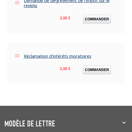
Demande de dégrèvement de l'impôt sur le
revenu
Prix
3,00 €
COMMANDER
Réclamation d'intérêts moratoires
Prix
2,00 €
COMMANDER
MODÈLE DE LETTRE