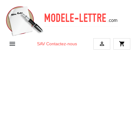


shopping_cart
SAV
Contactez-nous