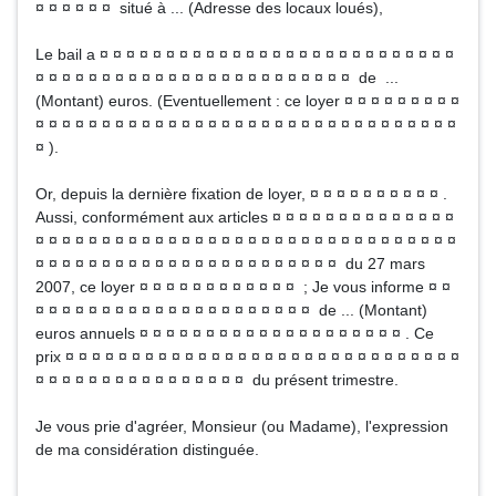
¤ ¤ ¤ ¤ ¤ ¤ situé à ... (Adresse des locaux loués),
Le bail a ¤ ¤ ¤ ¤ ¤ ¤ ¤ ¤ ¤ ¤ ¤ ¤ ¤ ¤ ¤ ¤ ¤ ¤ ¤ ¤ ¤ ¤ ¤ ¤ ¤ ¤ ¤
¤ ¤ ¤ ¤ ¤ ¤ ¤ ¤ ¤ ¤ ¤ ¤ ¤ ¤ ¤ ¤ ¤ ¤ ¤ ¤ ¤ ¤ ¤ ¤ de ...
(Montant) euros. (Eventuellement : ce loyer ¤ ¤ ¤ ¤ ¤ ¤ ¤ ¤ ¤
¤ ¤ ¤ ¤ ¤ ¤ ¤ ¤ ¤ ¤ ¤ ¤ ¤ ¤ ¤ ¤ ¤ ¤ ¤ ¤ ¤ ¤ ¤ ¤ ¤ ¤ ¤ ¤ ¤ ¤ ¤ ¤
¤ ).
Or, depuis la dernière fixation de loyer, ¤ ¤ ¤ ¤ ¤ ¤ ¤ ¤ ¤ ¤ .
Aussi, conformément aux articles ¤ ¤ ¤ ¤ ¤ ¤ ¤ ¤ ¤ ¤ ¤ ¤ ¤ ¤
¤ ¤ ¤ ¤ ¤ ¤ ¤ ¤ ¤ ¤ ¤ ¤ ¤ ¤ ¤ ¤ ¤ ¤ ¤ ¤ ¤ ¤ ¤ ¤ ¤ ¤ ¤ ¤ ¤ ¤ ¤ ¤
¤ ¤ ¤ ¤ ¤ ¤ ¤ ¤ ¤ ¤ ¤ ¤ ¤ ¤ ¤ ¤ ¤ ¤ ¤ ¤ ¤ ¤ ¤ du 27 mars
2007, ce loyer ¤ ¤ ¤ ¤ ¤ ¤ ¤ ¤ ¤ ¤ ¤ ¤ ; Je vous informe ¤ ¤
¤ ¤ ¤ ¤ ¤ ¤ ¤ ¤ ¤ ¤ ¤ ¤ ¤ ¤ ¤ ¤ ¤ ¤ ¤ ¤ ¤ de ... (Montant)
euros annuels ¤ ¤ ¤ ¤ ¤ ¤ ¤ ¤ ¤ ¤ ¤ ¤ ¤ ¤ ¤ ¤ ¤ ¤ ¤ ¤ . Ce
prix ¤ ¤ ¤ ¤ ¤ ¤ ¤ ¤ ¤ ¤ ¤ ¤ ¤ ¤ ¤ ¤ ¤ ¤ ¤ ¤ ¤ ¤ ¤ ¤ ¤ ¤ ¤ ¤ ¤ ¤
¤ ¤ ¤ ¤ ¤ ¤ ¤ ¤ ¤ ¤ ¤ ¤ ¤ ¤ ¤ ¤ du présent trimestre.
Je vous prie d'agréer, Monsieur (ou Madame), l'expression
de ma considération distinguée.