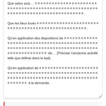
Que selon acte ... ¤ ¤ ¤ ¤ ¤ ¤ ¤ ¤ ¤ ¤ ¤ ¤ ¤ ¤ ¤ ¤ ¤ ¤ ¤ ¤ ¤ ¤
¤ ¤ ¤ ¤ ¤ ¤ ¤ ¤ ¤ ¤ ¤ ¤ ¤ ¤ ¤ ¤ ¤ ¤ ¤ ¤ ¤ ¤ ¤ ¤ ¤ ¤ ¤ ¤ ¤ ¤ ¤ ¤
¤ ¤ ¤ ¤ ¤ ¤ ¤ ¤ ¤ ¤ ¤ ¤ ¤ ¤ ¤ ¤ ¤ ¤ ¤ ¤ ¤ ¤ ¤ ¤ ¤ ¤ ¤ ,
Que les lieux loués ¤ ¤ ¤ ¤ ¤ ¤ ¤ ¤ ¤ ¤ ¤ ¤ ¤ ¤ ¤ ¤ ¤ ¤ ¤ ¤ ¤ ¤
¤ ¤ ¤ ¤ ¤ ¤ ¤ ¤ ¤ ¤ ¤ ¤ ¤ ¤ ¤ ¤ ¤ ¤ ¤ ¤ ¤ ¤ ¤ ¤ ¤ ¤ ¤ ¤ ,
Qu'en application des dispositions de ¤ ¤ ¤ ¤ ¤ ¤ ¤ ¤ ¤ ¤ ¤ ¤
¤ ¤ ¤ ¤ ¤ ¤ ¤ ¤ ¤ ¤ ¤ ¤ ¤ ¤ ¤ ¤ ¤ ¤ ¤ ¤ ¤ ¤ ¤ ¤ ¤ ¤ ¤ ¤ ¤ ¤ ¤ ¤
¤ ¤ ¤ ¤ ¤ ¤ ¤ ¤ ¤ ¤ ¤ ¤ ¤ ¤ ¤ ¤ ¤ ¤ ¤ ¤ ¤ ¤ ¤ ¤ ¤ ¤ ¤ ¤ ¤ ¤ ¤ ¤
¤ ¤ ¤ ¤ ¤ ¤ ¤ ¤ ¤ ¤ ¤ ¤ ¤ ¤ de ... (Préciser l'ancienne activité
telle que définie dans le bail).
Qu'en application de ¤ ¤ ¤ ¤ ¤ ¤ ¤ ¤ ¤ ¤ ¤ ¤ ¤ ¤ ¤ ¤ ¤ ¤ ¤ ¤ ¤
¤ ¤ ¤ ¤ ¤ ¤ ¤ ¤ ¤ ¤ ¤ ¤ ¤ ¤ ¤ ¤ ¤ ¤ ¤ ¤ ¤ ¤ ¤ ¤ ¤ ¤ ¤ ¤ ¤ ¤ ¤ ¤
¤ ¤ ¤ ¤ ¤ ¤ ¤ ¤ ¤ ¤ ¤ ¤ ¤ ¤ ¤ ¤ ¤ ¤ ¤ ¤ ¤ ¤ ¤ ¤ ¤ ¤ ¤ ¤ ¤ ¤ ¤ ¤
¤ ¤ ¤ ¤ ¤ ¤ ¤ à la demande.