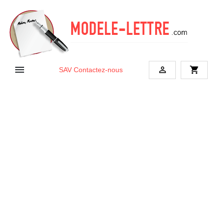


shopping_cart
SAV
Contactez-nous