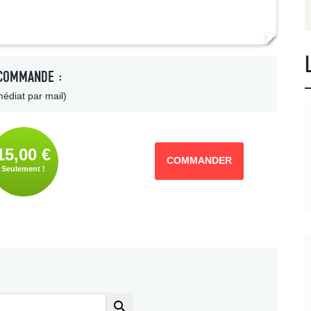
COMMANDE :
édiat par mail)
15,00 €
COMMANDER
Seulement !
