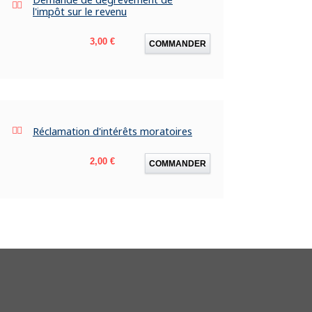
l'impôt sur le revenu
Prix
3,00 €
COMMANDER
Réclamation d'intérêts moratoires
Prix
2,00 €
COMMANDER