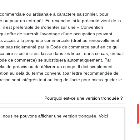
n commerciale ou artisanale à caractère saisonnier, pour
 ou pour un entrepôt. En revanche, si la précarité vient de la
, il est préférable de s’orienter sur une « Convention
 qui offre de surcroît l’avantage d’une occupation pouvant
as accès à la propriété commerciale (droit au renouvellement,
 n’est pas réglementé par le Code de commerce sauf en ce qui
ataire si celui-ci est laissé dans les lieux : dans ce cas, un bail
ode de commerce) se substituera automatiquement. Par
élai de préavis ou de délivrer un congé. Il doit simplement
ocation au delà du terme convenu (par lettre recommandée de
ction sont intégrés tout au long de l’acte pour mieux guider le
Pourquoi est-ce une version tronquée ?
 nous ne pouvons afficher une version tronquée. Voici