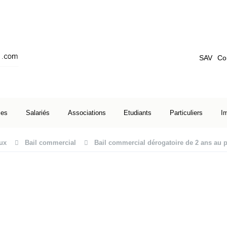
SAV
Co
ses
Salariés
Associations
Etudiants
Particuliers
I
ux
Bail commercial
Bail commercial dérogatoire de 2 ans au 