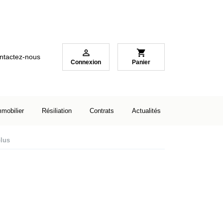

shopping_cart
ntactez-nous
Connexion
Panier
mmobilier
Résiliation
Contrats
Actualités
plus