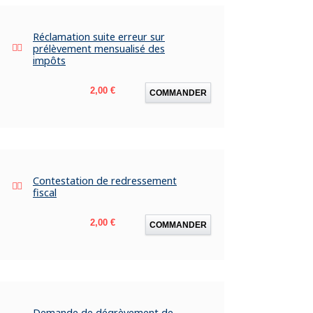
Réclamation suite erreur sur
prélèvement mensualisé des
impôts
Prix
2,00 €
COMMANDER
Contestation de redressement
fiscal
Prix
2,00 €
COMMANDER
Demande de dégrèvement de