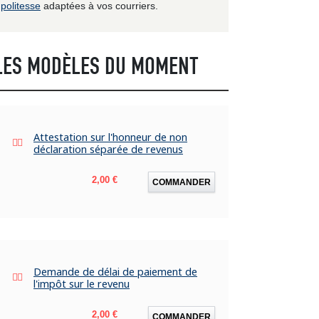
politesse
adaptées à vos courriers.
LES MODÈLES DU MOMENT
Attestation sur l'honneur de non
déclaration séparée de revenus
Prix
2,00 €
COMMANDER
Demande de délai de paiement de
l'impôt sur le revenu
Prix
2,00 €
COMMANDER