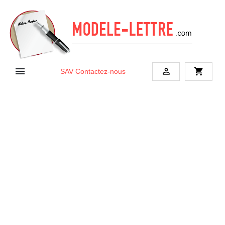


shopping_cart
SAV
Contactez-nous