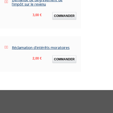
l'impôt sur le revenu
Prix
3,00 €
COMMANDER
Réclamation d'intérêts moratoires
Prix
2,00 €
COMMANDER