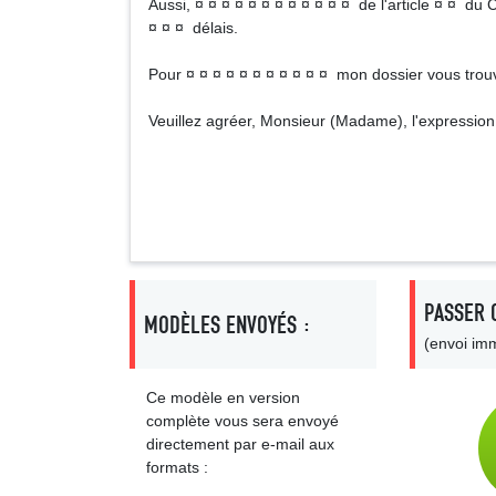
Aussi, ¤ ¤ ¤ ¤ ¤ ¤ ¤ ¤ ¤ ¤ ¤ ¤ de l'article ¤ ¤ du 
¤ ¤ ¤ délais.
Pour ¤ ¤ ¤ ¤ ¤ ¤ ¤ ¤ ¤ ¤ ¤ mon dossier vous trouver
Veuillez agréer, Monsieur (Madame), l'expression
Signa
PASSER 
MODÈLES ENVOYÉS :
(envoi imm
Ce modèle en version
complète vous sera envoyé
directement par e-mail aux
formats :