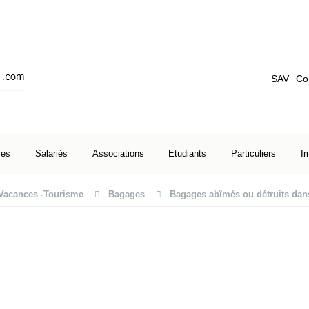
SAV
Co
ses
Salariés
Associations
Etudiants
Particuliers
I
Vacances -Tourisme
Bagages
Bagages abîmés ou détruits dans