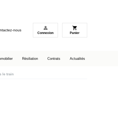

shopping_cart
ntactez-nous
Connexion
Panier
mmobilier
Résiliation
Contrats
Actualités
 le train