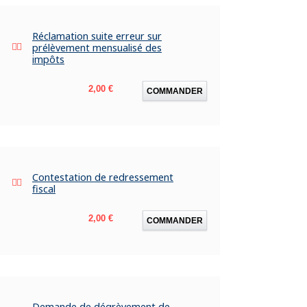
Réclamation suite erreur sur
prélèvement mensualisé des
impôts
Prix
2,00 €
COMMANDER
Contestation de redressement
fiscal
Prix
2,00 €
COMMANDER
Demande de dégrèvement de