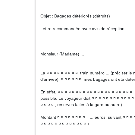
Objet : Bagages détériorés (détruits)
Lettre recommandée avec avis de réception.
Monsieur (Madame) ...
La ¤ ¤ ¤ ¤ ¤ ¤ ¤ ¤ ¤ train numéro ... (préciser le n
d'arrivée), ¤ ¤ ¤ ¤ ¤ ¤ mes bagages ont été détéri
En effet, ¤ ¤ ¤ ¤ ¤ ¤ ¤ ¤ ¤ ¤ ¤ ¤ ¤ ¤ ¤ ¤ ¤ ¤ ¤ ¤ ¤
possible. Le voyageur doit ¤ ¤ ¤ ¤ ¤ ¤ ¤ ¤ ¤ ¤ ¤ ¤ 
¤ ¤ ¤ ¤ , réserves faites à la gare ou autre).
Montant ¤ ¤ ¤ ¤ ¤ ¤ ¤ ¤ : ... euros, suivant ¤ ¤ ¤ 
¤ ¤ ¤ ¤ ¤ ¤ ¤ ¤ ¤ ¤ ¤ ¤ ¤ ).