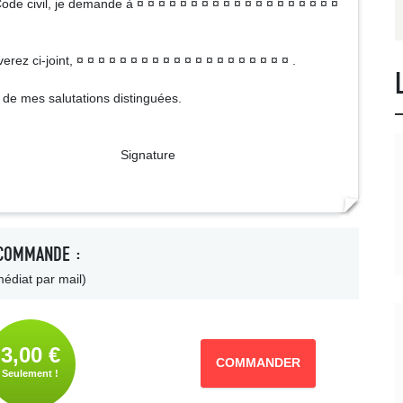
Code civil, je demande à ¤ ¤ ¤ ¤ ¤ ¤ ¤ ¤ ¤ ¤ ¤ ¤ ¤ ¤ ¤ ¤ ¤ ¤ ¤
ez ci-joint, ¤ ¤ ¤ ¤ ¤ ¤ ¤ ¤ ¤ ¤ ¤ ¤ ¤ ¤ ¤ ¤ ¤ ¤ ¤ ¤ .
 de mes salutations distinguées.
ture
COMMANDE :
édiat par mail)
3,00 €
COMMANDER
Seulement !