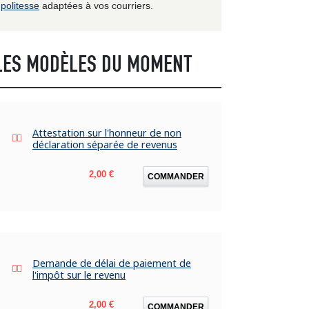
politesse
adaptées à vos courriers.
LES MODÈLES DU MOMENT
Attestation sur l'honneur de non
déclaration séparée de revenus
Prix
2,00 €
COMMANDER
Demande de délai de paiement de
l'impôt sur le revenu
Prix
2,00 €
COMMANDER