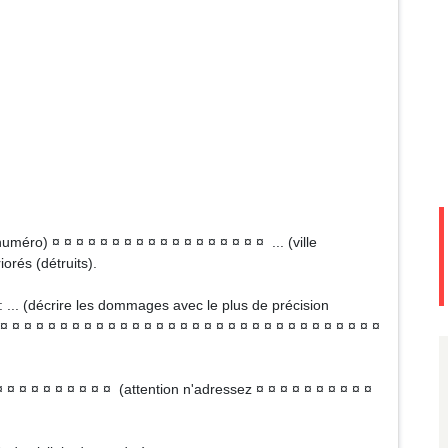
uméro) ¤ ¤ ¤ ¤ ¤ ¤ ¤ ¤ ¤ ¤ ¤ ¤ ¤ ¤ ¤ ¤ ¤ ¤ ... (ville
orés (détruits).
 : ... (décrire les dommages avec le plus de précision
¤ ¤ ¤ ¤ ¤ ¤ ¤ ¤ ¤ ¤ ¤ ¤ ¤ ¤ ¤ ¤ ¤ ¤ ¤ ¤ ¤ ¤ ¤ ¤ ¤ ¤ ¤ ¤ ¤ ¤ ¤ ¤
¤ ¤ ¤ ¤ ¤ ¤ ¤ ¤ ¤ ¤ (attention n'adressez ¤ ¤ ¤ ¤ ¤ ¤ ¤ ¤ ¤ ¤