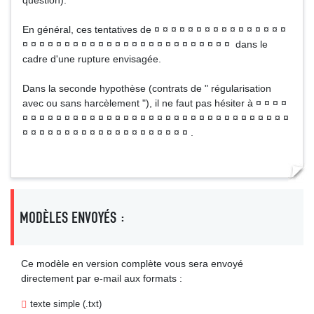
question).
En général, ces tentatives de ¤ ¤ ¤ ¤ ¤ ¤ ¤ ¤ ¤ ¤ ¤ ¤ ¤ ¤ ¤ ¤
¤ ¤ ¤ ¤ ¤ ¤ ¤ ¤ ¤ ¤ ¤ ¤ ¤ ¤ ¤ ¤ ¤ ¤ ¤ ¤ ¤ ¤ ¤ ¤ ¤ dans le
cadre d'une rupture envisagée.
Dans la seconde hypothèse (contrats de " régularisation
avec ou sans harcèlement "), il ne faut pas hésiter à ¤ ¤ ¤ ¤
¤ ¤ ¤ ¤ ¤ ¤ ¤ ¤ ¤ ¤ ¤ ¤ ¤ ¤ ¤ ¤ ¤ ¤ ¤ ¤ ¤ ¤ ¤ ¤ ¤ ¤ ¤ ¤ ¤ ¤ ¤ ¤
¤ ¤ ¤ ¤ ¤ ¤ ¤ ¤ ¤ ¤ ¤ ¤ ¤ ¤ ¤ ¤ ¤ ¤ ¤ ¤ .
MODÈLES ENVOYÉS :
Ce modèle en version complète vous sera envoyé
directement par e-mail aux formats :
texte simple (.txt)