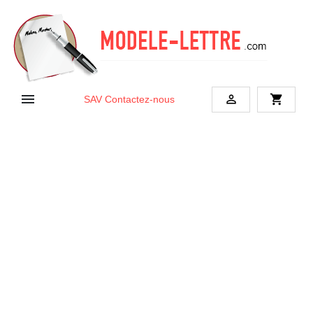


shopping_cart
SAV
Contactez-nous