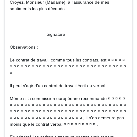
Croyez, Monsieur (Madame), à l'assurance de mes
sentiments les plus dévoués.
Signature
Observations :
Le contrat de travail, comme tous les contrats, est ¤ ¤ ¤ ¤ ¤
¤ ¤ ¤ ¤ ¤ ¤ ¤ ¤ ¤ ¤ ¤ ¤ ¤ ¤ ¤ ¤ ¤ ¤ ¤ ¤ ¤ ¤ ¤ ¤ ¤ ¤ ¤ ¤ ¤ ¤ ¤ ¤
¤ .
Il peut s'agir d'un contrat de travail écrit ou verbal.
Même si la commission européenne recommande ¤ ¤ ¤ ¤ ¤
¤ ¤ ¤ ¤ ¤ ¤ ¤ ¤ ¤ ¤ ¤ ¤ ¤ ¤ ¤ ¤ ¤ ¤ ¤ ¤ ¤ ¤ ¤ ¤ ¤ ¤ ¤ ¤ ¤ ¤ ¤ ¤
¤ ¤ ¤ ¤ ¤ ¤ ¤ ¤ ¤ ¤ ¤ ¤ ¤ ¤ ¤ ¤ ¤ ¤ ¤ ¤ ¤ ¤ ¤ ¤ ¤ ¤ ¤ ¤ ¤ ¤ ¤ ¤
¤ ¤ ¤ ¤ ¤ ¤ ¤ ¤ ¤ ¤ ¤ ¤ ¤ ¤ ¤ ¤ ¤ ¤ ¤ ¤ , il n'en demeure pas
moins que le contrat verbal ¤ ¤ ¤ ¤ ¤ ¤ ¤ ¤ ¤ .