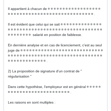
Il appartient à chacun de ¤ ¤ ¤ ¤ ¤ ¤ ¤ ¤ ¤ ¤ ¤ ¤ ¤ ¤ ¤ ¤ ¤ ¤
¤ ¤ ¤ ¤ ¤ ¤ ¤ ¤ ¤ ¤ ¤ ¤ ¤ ¤ ¤ ¤ ¤ ¤ ¤ ¤ ¤ ¤ ¤ ¤ ¤ ¤ ¤ ¤ ¤ .
Il est évident que celui qui se sait ¤ ¤ ¤ ¤ ¤ ¤ ¤ ¤ ¤ ¤ ¤ ¤ ¤ ¤
¤ ¤ ¤ ¤ ¤ ¤ ¤ ¤ ¤ ¤ ¤ ¤ ¤ ¤ ¤ ¤ ¤ ¤ ¤ ¤ ¤ ¤ ¤ ¤ ¤ ¤ ¤ ¤ ¤ ¤ ¤ ¤
¤ ¤ ¤ ¤ ¤ ¤ ¤ ¤ salarié en position de faiblesse.
En dernière analyse et en cas de licenciement, c'est au seul
juge de ¤ ¤ ¤ ¤ ¤ ¤ ¤ ¤ ¤ ¤ ¤ ¤ ¤ ¤ ¤ ¤ ¤ ¤ ¤ ¤ ¤ ¤ ¤ ¤ ¤ ¤ ¤ ¤
¤ ¤ ¤ ¤ ¤ ¤ ¤ ¤ ¤ ¤ ¤ ¤ ¤ ¤ ¤ ¤ ¤ ¤ ¤ ¤ ¤ ¤ ¤ ¤ ¤ ¤ ¤ ¤ ¤ ¤ ¤ ¤
¤ ¤ ¤ ¤ ¤ ¤ ¤ ¤ ¤ ¤ ¤ ¤ ¤ .
2) La proposition de signature d'un contrat de "
régularisation "
Dans cette hypothèse, l'employeur est en général ¤ ¤ ¤ ¤ ¤
¤ ¤ ¤ ¤ ¤ ¤ ¤ ¤ ¤ ¤ ¤ ¤ ¤ ¤ ¤ ¤ ¤ ¤ ¤ ¤ ¤ .
Les raisons en sont multiples :