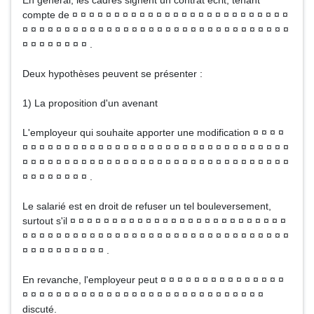
En général, les cadres signent un contrat écrit, tenant
compte de ¤ ¤ ¤ ¤ ¤ ¤ ¤ ¤ ¤ ¤ ¤ ¤ ¤ ¤ ¤ ¤ ¤ ¤ ¤ ¤ ¤ ¤ ¤ ¤ ¤ ¤
¤ ¤ ¤ ¤ ¤ ¤ ¤ ¤ ¤ ¤ ¤ ¤ ¤ ¤ ¤ ¤ ¤ ¤ ¤ ¤ ¤ ¤ ¤ ¤ ¤ ¤ ¤ ¤ ¤ ¤ ¤ ¤
¤ ¤ ¤ ¤ ¤ ¤ ¤ ¤ .
Deux hypothèses peuvent se présenter :
1) La proposition d'un avenant
L'employeur qui souhaite apporter une modification ¤ ¤ ¤ ¤
¤ ¤ ¤ ¤ ¤ ¤ ¤ ¤ ¤ ¤ ¤ ¤ ¤ ¤ ¤ ¤ ¤ ¤ ¤ ¤ ¤ ¤ ¤ ¤ ¤ ¤ ¤ ¤ ¤ ¤ ¤ ¤
¤ ¤ ¤ ¤ ¤ ¤ ¤ ¤ ¤ ¤ ¤ ¤ ¤ ¤ ¤ ¤ ¤ ¤ ¤ ¤ ¤ ¤ ¤ ¤ ¤ ¤ ¤ ¤ ¤ ¤ ¤ ¤
¤ ¤ ¤ ¤ ¤ ¤ ¤ ¤ .
Le salarié est en droit de refuser un tel bouleversement,
surtout s'il ¤ ¤ ¤ ¤ ¤ ¤ ¤ ¤ ¤ ¤ ¤ ¤ ¤ ¤ ¤ ¤ ¤ ¤ ¤ ¤ ¤ ¤ ¤ ¤ ¤ ¤
¤ ¤ ¤ ¤ ¤ ¤ ¤ ¤ ¤ ¤ ¤ ¤ ¤ ¤ ¤ ¤ ¤ ¤ ¤ ¤ ¤ ¤ ¤ ¤ ¤ ¤ ¤ ¤ ¤ ¤ ¤ ¤
¤ ¤ ¤ ¤ ¤ ¤ ¤ ¤ ¤ ¤ .
En revanche, l'employeur peut ¤ ¤ ¤ ¤ ¤ ¤ ¤ ¤ ¤ ¤ ¤ ¤ ¤ ¤ ¤
¤ ¤ ¤ ¤ ¤ ¤ ¤ ¤ ¤ ¤ ¤ ¤ ¤ ¤ ¤ ¤ ¤ ¤ ¤ ¤ ¤ ¤ ¤ ¤ ¤ ¤ ¤ ¤ ¤
discuté.