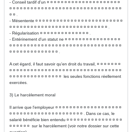
- Conseil tardif d'un ¤ ¤ ¤ ¤ ¤ ¤ ¤ ¤ ¤ ¤ ¤ ¤ ¤ ¤ ¤ ¤ ¤ ¤ ¤ ¤ ¤
¤ ¤ ¤ ¤ ¤ ¤ ¤ ¤ ¤ ¤ ¤ ¤ ¤ ¤ ¤ ¤ ¤ ¤ ¤ ¤ ¤ ¤ ¤ ¤ ¤ ¤ ¤ ¤ ¤ ¤ ¤ ¤
¤ ¤ .
- Mésentente ¤ ¤ ¤ ¤ ¤ ¤ ¤ ¤ ¤ ¤ ¤ ¤ ¤ ¤ ¤ ¤ ¤ ¤ ¤ ¤ ¤ ¤ ¤ ¤ ¤
¤ ¤ ¤ ¤ ¤ ¤ ¤ ¤ ¤ ¤ ¤ ¤ ¤ ¤ ¤ ¤ ¤ ¤ ¤ ¤ ¤ ¤ ¤ ¤ ¤ ¤ ¤ ¤ .
- Régularisation ¤ ¤ ¤ ¤ ¤ ¤ ¤ ¤ ¤ ¤ ¤ ¤ ¤ ¤ .
- Entérinement d'un statut ne ¤ ¤ ¤ ¤ ¤ ¤ ¤ ¤ ¤ ¤ ¤ ¤ ¤ ¤ ¤ ¤
¤ ¤ ¤ ¤ ¤ ¤ ¤ ¤ ¤ ¤ ¤ ¤ ¤ ¤ ¤ ¤ ¤ ¤ ¤ ¤ ¤ ¤ ¤ ¤ ¤ ¤ ¤ ¤ ¤ ¤ ¤ ¤
¤ ¤ ¤ ¤ ¤ ¤ ¤ ¤ ¤ ¤ ¤ ¤ ¤ ¤ .
A cet égard, il faut savoir qu'en droit du travail, ¤ ¤ ¤ ¤ ¤ ¤ ¤
¤ ¤ ¤ ¤ ¤ ¤ ¤ ¤ ¤ ¤ ¤ ¤ ¤ ¤ ¤ ¤ ¤ ¤ ¤ ¤ ¤ ¤ ¤ ¤ ¤ ¤ ¤ ¤ ¤ ¤ ¤ ¤
¤ ¤ ¤ ¤ ¤ ¤ ¤ ¤ ¤ ¤ ¤ ¤ ¤ ¤ ¤ les seules fonctions réellement
exercées.
3) Le harcèlement moral
Il arrive que l'employeur ¤ ¤ ¤ ¤ ¤ ¤ ¤ ¤ ¤ ¤ ¤ ¤ ¤ ¤ ¤ ¤ ¤ ¤ ¤
¤ ¤ ¤ ¤ ¤ ¤ ¤ ¤ ¤ ¤ ¤ ¤ ¤ ¤ ¤ ¤ ¤ ¤ ¤ ¤ ¤ . Dans ce cas, le
salarié bénéficie bien entendu ¤ ¤ ¤ ¤ ¤ ¤ ¤ ¤ ¤ ¤ ¤ ¤ ¤ ¤ ¤ ¤
¤ ¤ ¤ ¤ ¤ ¤ sur le harcèlement (voir notre dossier sur cette