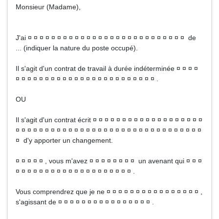
Monsieur (Madame),
J'ai ¤ ¤ ¤ ¤ ¤ ¤ ¤ ¤ ¤ ¤ ¤ ¤ ¤ ¤ ¤ ¤ ¤ ¤ ¤ ¤ ¤ ¤ ¤ ¤ ¤ ¤ ¤ de
... (indiquer la nature du poste occupé).
Il s'agit d'un contrat de travail à durée indéterminée ¤ ¤ ¤ ¤
¤ ¤ ¤ ¤ ¤ ¤ ¤ ¤ ¤ ¤ ¤ ¤ ¤ ¤ ¤ ¤ ¤ ¤ ¤ ¤ ¤ ¤ ¤ ¤ .
OU
Il s'agit d'un contrat écrit ¤ ¤ ¤ ¤ ¤ ¤ ¤ ¤ ¤ ¤ ¤ ¤ ¤ ¤ ¤ ¤ ¤ ¤ ¤
¤ ¤ ¤ ¤ ¤ ¤ ¤ ¤ ¤ ¤ ¤ ¤ ¤ ¤ ¤ ¤ ¤ ¤ ¤ ¤ ¤ ¤ ¤ ¤ ¤ ¤ ¤ ¤ ¤ ¤ ¤ ¤
¤ d'y apporter un changement.
¤ ¤ ¤ ¤ ¤ , vous m'avez ¤ ¤ ¤ ¤ ¤ ¤ ¤ ¤ un avenant qui ¤ ¤ ¤
¤ ¤ ¤ ¤ ¤ ¤ ¤ ¤ ¤ ¤ ¤ ¤ ¤ ¤ ¤ ¤ ¤ ¤ ¤ ¤ .
Vous comprendrez que je ne ¤ ¤ ¤ ¤ ¤ ¤ ¤ ¤ ¤ ¤ ¤ ¤ ¤ ¤ ¤ ¤ ,
s'agissant de ¤ ¤ ¤ ¤ ¤ ¤ ¤ ¤ ¤ ¤ ¤ ¤ ¤ ¤ ¤ ¤ .