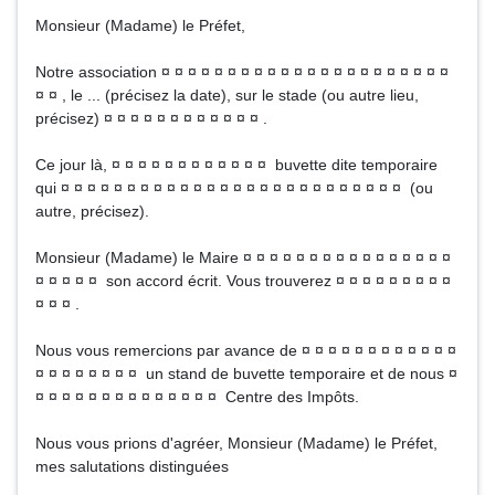
Monsieur (Madame) le Préfet,
Notre association ¤ ¤ ¤ ¤ ¤ ¤ ¤ ¤ ¤ ¤ ¤ ¤ ¤ ¤ ¤ ¤ ¤ ¤ ¤ ¤ ¤ ¤
¤ ¤ , le ... (précisez la date), sur le stade (ou autre lieu,
précisez) ¤ ¤ ¤ ¤ ¤ ¤ ¤ ¤ ¤ ¤ ¤ ¤ .
Ce jour là, ¤ ¤ ¤ ¤ ¤ ¤ ¤ ¤ ¤ ¤ ¤ ¤ buvette dite temporaire
qui ¤ ¤ ¤ ¤ ¤ ¤ ¤ ¤ ¤ ¤ ¤ ¤ ¤ ¤ ¤ ¤ ¤ ¤ ¤ ¤ ¤ ¤ ¤ ¤ ¤ ¤ (ou
autre, précisez).
Monsieur (Madame) le Maire ¤ ¤ ¤ ¤ ¤ ¤ ¤ ¤ ¤ ¤ ¤ ¤ ¤ ¤ ¤ ¤
¤ ¤ ¤ ¤ ¤ son accord écrit. Vous trouverez ¤ ¤ ¤ ¤ ¤ ¤ ¤ ¤ ¤
¤ ¤ ¤ .
Nous vous remercions par avance de ¤ ¤ ¤ ¤ ¤ ¤ ¤ ¤ ¤ ¤ ¤ ¤
¤ ¤ ¤ ¤ ¤ ¤ ¤ ¤ un stand de buvette temporaire et de nous ¤
¤ ¤ ¤ ¤ ¤ ¤ ¤ ¤ ¤ ¤ ¤ ¤ ¤ ¤ Centre des Impôts.
Nous vous prions d'agréer, Monsieur (Madame) le Préfet,
mes salutations distinguées