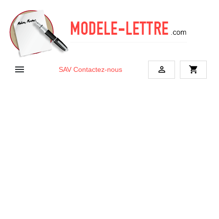


shopping_cart
SAV
Contactez-nous