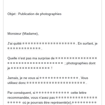
Objet : Publication de photographies
Monsieur (Madame),
J'ai quitté ¤ ¤ ¤ ¤ ¤ ¤ ¤ ¤ ¤ ¤ ¤ ¤ ¤ ¤ ¤ ¤ ¤ ¤ ¤ . En surfant, je
¤ ¤ ¤ ¤ ¤ ¤ ¤ ¤ ¤ ¤ ¤ ¤ .
Quelle n'est pas ma surprise de ¤ ¤ ¤ ¤ ¤ ¤ ¤ ¤ ¤ ¤ ¤ ¤ ¤ ¤ ¤
¤ ¤ ¤ ¤ ¤ ¤ ¤ ¤ ¤ ¤ ¤ ¤ ¤ ¤ ¤ ¤ ¤ ¤ ¤ ¤ ; photographies dont
je ¤ ¤ ¤ ¤ ¤ ¤ ¤ ¤ ¤ ¤ ¤ ¤ ¤ ¤ !
Jamais, je ne vous ai ¤ ¤ ¤ ¤ ¤ ¤ ¤ ¤ ¤ ¤ ¤ ¤ ¤ ¤ . Vous
utilisez donc ¤ ¤ ¤ ¤ ¤ ¤ ¤ ¤ ¤ ¤ ¤ ¤ ¤ ¤ ¤ ¤ ¤ ¤ ¤ ¤ ¤ .
Par conséquent, si ¤ ¤ ¤ ¤ ¤ ¤ ¤ ¤ ¤ ¤ ¤ ¤ cette lettre
recommandée, vous n'avez pas ¤ ¤ ¤ ¤ ¤ ¤ ¤ ¤ ¤ ¤ ¤ ¤ ¤ ¤ ¤
¤ ¤ ¤ ¤ ¤ où je pourrais être représenté(e),¤ ¤ ¤ ¤ ¤ ¤ ¤ ¤ ¤