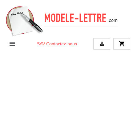


shopping_cart
SAV
Contactez-nous