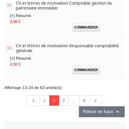
CV et lettres de motivation Comptable gestion du
patrimoine immobilier
[+] Résumé
Prix
2,90 €
COMMANDER
CV et lettres de motivation Responsable comptabilité
générale
[+] Résumé
Prix
2,90 €
COMMANDER
Affichage 13-24 de 63 article(s)
Précédent

Suivant

1
2
3
…
6

Retour en haut