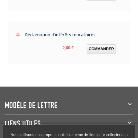
Réclamation d'intérêts moratoires
Prix
2,00 €
COMMANDER
MODÈLE DE LETTRE
LIENS UTILES
Nous utilisons nos propres cookies et ceux de tiers pour collecter des