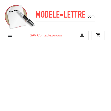


shopping_cart
SAV
Contactez-nous