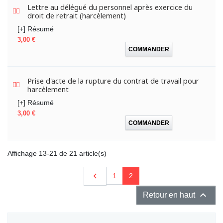
Lettre au délégué du personnel après exercice du
droit de retrait (harcèlement)
[+] Résumé
Prix
3,00 €
COMMANDER
Prise d'acte de la rupture du contrat de travail pour
harcèlement
[+] Résumé
Prix
3,00 €
COMMANDER
Affichage 13-21 de 21 article(s)
Précédent

1
2

Retour en haut