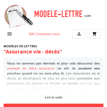


shopping_cart
SAV
Contactez-nous
MODÈLES DE LETTRES
"Assurance vie - décès"
Nous ne sommes pas éternels et pour cela découvrez des
exemple de lettre assurance
vie afin de
soutenir ses
proches quand on ne sera plus là
. Les assurances vie et
décès se développent de plus en plus pour
permettre aux
personnes de prévoir et d'aider sa famille
une fois que
l'on est décédé. Découvrez ainsi des
modèles de lettres pour
particulier
pour une assurance vie et une assurance décès.
Lire la suite