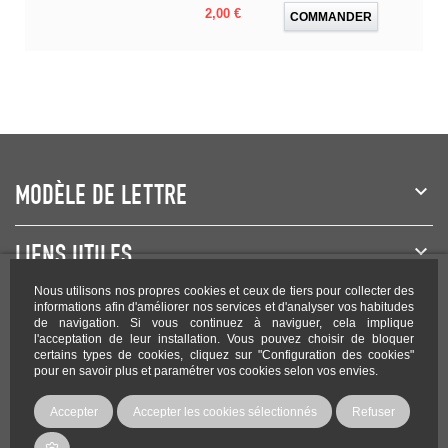
Prix
2,00 €
COMMANDER
MODÈLE DE LETTRE
LIENS UTILES
Nous utilisons nos propres cookies et ceux de tiers pour collecter des
NEWSLETTER
informations afin d'améliorer nos services et d'analyser vos habitudes
de navigation. Si vous continuez à naviguer, cela implique
l'acceptation de leur installation. Vous pouvez choisir de bloquer
certains types de cookies, cliquez sur "Configuration des cookies"
pour en savoir plus et paramétrer vos cookies selon vos envies.
Rejoignez-nous sur les réseaux !
Accepter
Accepter les cookies sélectionnés
Refuser