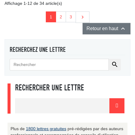
Affichage 1-12 de 34 article(s)
Suivant

1
2
3

Retour en haut
RECHERCHEZ UNE LETTRE

RECHERCHER UNE LETTRE
Plus de
1800 lettres gratuites
pré-rédigées par des auteurs
professionnels et accompagnées de conseils d'utilisation.