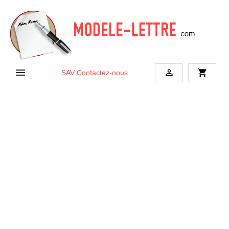


shopping_cart
SAV
Contactez-nous