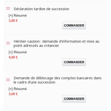
Déclaration tardive de succession
[+] Résumé
Prix
3,00 €
COMMANDER
Héritier-caution : demande d'information et mise au
point adressés au créancier
[+] Résumé
Prix
4,00 €
COMMANDER
Demande de déblocage des comptes bancaires dans
le cadre d'une succession
[+] Résumé
Prix
3,00 €
COMMANDER