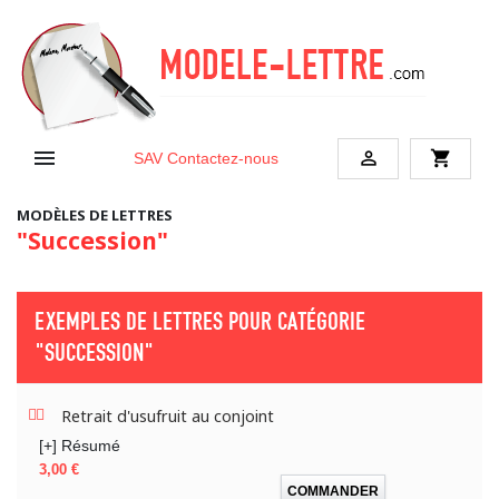


shopping_cart
SAV
Contactez-nous
MODÈLES DE LETTRES
"Succession"
EXEMPLES DE LETTRES POUR CATÉGORIE
"SUCCESSION"
Retrait d'usufruit au conjoint
[+] Résumé
Prix
3,00 €
COMMANDER