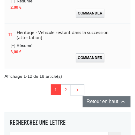
[+] Résumé
Prix
2,00 €
COMMANDER
Héritage - Véhicule restant dans la succession
(attestation)
[+] Résumé
Prix
3,00 €
COMMANDER
Affichage 1-12 de 18 article(s)
Suivant

1
2

Retour en haut
RECHERCHEZ UNE LETTRE