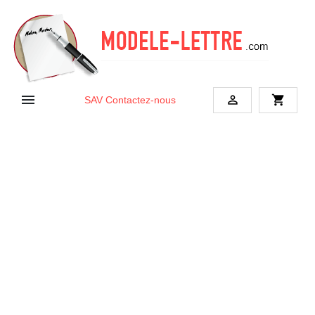


shopping_cart
SAV
Contactez-nous