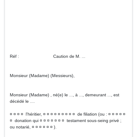
Réf : Caution de M. ...
Monsieur (Madame) (Messieurs),
Monsieur (Madame) , né(e) le ..., à ..., demeurant ..., est
décédé le ....
¤ ¤ ¤ ¤ l'héritier, ¤ ¤ ¤ ¤ ¤ ¤ ¤ ¤ ¤ de filiation (ou : ¤ ¤ ¤ ¤ ¤
¤ donation qui ¤ ¤ ¤ ¤ ¤ ¤ ¤ testament sous-seing privé ;
ou notarié, ¤ ¤ ¤ ¤ ¤ ¤ ).