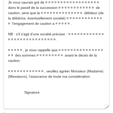
Je vous saurais gré de ¤ ¤ ¤ ¤ ¤ ¤ ¤ ¤ ¤ ¤ ¤ ¤ ¤ ¤ ¤ ¤ ¤ ¤
dans le passif de la succession ¤ ¤ ¤ ¤ ¤ ¤ ¤ ¤ ¤ ¤ ¤ ¤ de
caution, ainsi que la ¤ ¤ ¤ ¤ ¤ ¤ ¤ ¤ ¤ ¤ ¤ ¤ ¤ ¤ débiteur (de
la débitrice, éventuellement société) ¤ ¤ ¤ ¤ ¤ ¤ ¤ ¤ ¤ ¤ ¤ ¤
¤ l'engagement de caution a ¤ ¤ ¤ ¤ ¤ .
NB : s'il s'agit d'une société préciser : ¤ ¤ ¤ ¤ ¤ ¤ ¤ ¤ ¤ ¤ ¤ ¤
¤ ¤ ¤ ¤ ¤ ¤ ¤ ¤ ¤ ¤ ¤ ¤ ¤ ¤ ¤ ¤ .
¤ ¤ ¤ ¤ ¤ , je vous rappelle que ¤ ¤ ¤ ¤ ¤ ¤ ¤ ¤ ¤ ¤ ¤ ¤ ¤ ¤ ¤
¤ ¤ des sommes ¤ ¤ ¤ ¤ ¤ ¤ ¤ ¤ ¤ avant le décès de la
caution.
¤ ¤ ¤ ¤ ¤ ¤ ¤ ¤ ¤ ¤ ¤ ¤ , veuillez agréer Monsieur (Madame)
(Messieurs), l'assurance de toute ma considération.
Signature