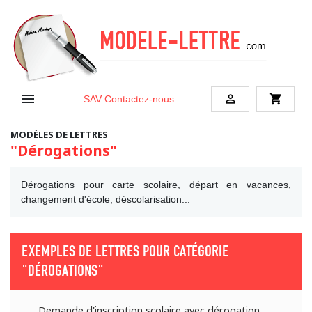


shopping_cart
SAV
Contactez-nous
MODÈLES DE LETTRES
"Dérogations"
Dérogations pour carte scolaire, départ en vacances,
changement d'école, déscolarisation...
EXEMPLES DE LETTRES POUR CATÉGORIE
"DÉROGATIONS"
Demande d'inscription scolaire avec dérogation