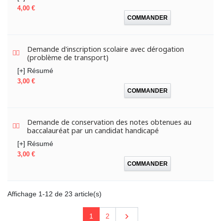
Prix
4,00 €
COMMANDER
Demande d'inscription scolaire avec dérogation
(problème de transport)
[+] Résumé
Prix
3,00 €
COMMANDER
Demande de conservation des notes obtenues au
baccalauréat par un candidat handicapé
[+] Résumé
Prix
3,00 €
COMMANDER
Affichage 1-12 de 23 article(s)
Suivant

1
2