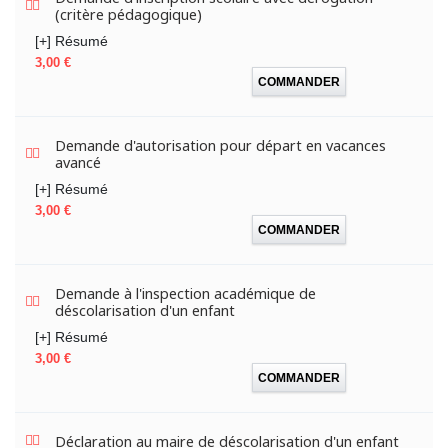
(critère pédagogique)
[+] Résumé
Prix
3,00 €
COMMANDER
Demande d'autorisation pour départ en vacances
avancé
[+] Résumé
Prix
3,00 €
COMMANDER
Demande à l'inspection académique de
déscolarisation d'un enfant
[+] Résumé
Prix
3,00 €
COMMANDER
Déclaration au maire de déscolarisation d'un enfant