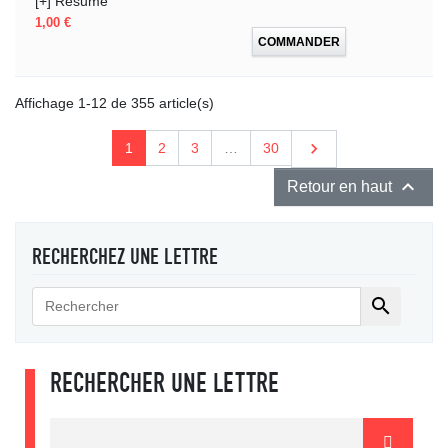
[+] Résumé
Prix
1,00 €
COMMANDER
Affichage 1-12 de 355 article(s)
Suivant

1
2
3
…
30

Retour en haut
RECHERCHEZ UNE LETTRE

RECHERCHER UNE LETTRE