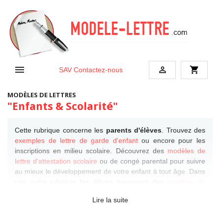


shopping_cart
SAV
Contactez-nous
MODÈLES DE LETTRES
"Enfants & Scolarité"
Cette rubrique concerne les
parents d'élèves
. Trouvez des
exemples de lettre de garde d'enfant
ou encore pour les
inscriptions en milieu scolaire. Découvrez des
modèles de
lettre d'attestation scolaire
ou de congé parental pour suivre
au mieux le développement de votre enfant à tout âge. Dans
une autre rubrique les élèves trouveront des
modèles de
lettres collège et lycée
spécialement rédigés pour eux.
Lire la suite