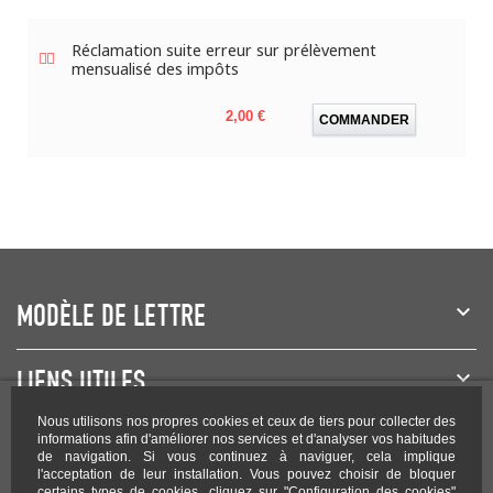
Réclamation suite erreur sur prélèvement
mensualisé des impôts
Prix
2,00 €
COMMANDER
MODÈLE DE LETTRE
LIENS UTILES
Nous utilisons nos propres cookies et ceux de tiers pour collecter des
NEWSLETTER
informations afin d'améliorer nos services et d'analyser vos habitudes
de navigation. Si vous continuez à naviguer, cela implique
l'acceptation de leur installation. Vous pouvez choisir de bloquer
certains types de cookies, cliquez sur "Configuration des cookies"