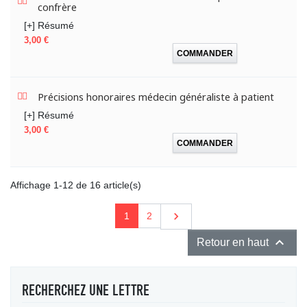
confrère
[+] Résumé
Prix
3,00 €
COMMANDER
Précisions honoraires médecin généraliste à patient
[+] Résumé
Prix
3,00 €
COMMANDER
Affichage 1-12 de 16 article(s)
Suivant

1
2

Retour en haut
RECHERCHEZ UNE LETTRE