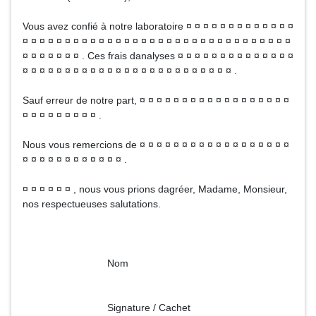
Vous avez confié à notre laboratoire ¤ ¤ ¤ ¤ ¤ ¤ ¤ ¤ ¤ ¤ ¤ ¤ ¤
¤ ¤ ¤ ¤ ¤ ¤ ¤ ¤ ¤ ¤ ¤ ¤ ¤ ¤ ¤ ¤ ¤ ¤ ¤ ¤ ¤ ¤ ¤ ¤ ¤ ¤ ¤ ¤ ¤ ¤ ¤ ¤
¤ ¤ ¤ ¤ ¤ ¤ ¤ . Ces frais danalyses ¤ ¤ ¤ ¤ ¤ ¤ ¤ ¤ ¤ ¤ ¤ ¤ ¤ ¤
¤ ¤ ¤ ¤ ¤ ¤ ¤ ¤ ¤ ¤ ¤ ¤ ¤ ¤ ¤ ¤ ¤ ¤ ¤ ¤ ¤ ¤ ¤ ¤ ¤ .
Sauf erreur de notre part, ¤ ¤ ¤ ¤ ¤ ¤ ¤ ¤ ¤ ¤ ¤ ¤ ¤ ¤ ¤ ¤ ¤ ¤
¤ ¤ ¤ ¤ ¤ ¤ ¤ ¤ ¤ .
Nous vous remercions de ¤ ¤ ¤ ¤ ¤ ¤ ¤ ¤ ¤ ¤ ¤ ¤ ¤ ¤ ¤ ¤ ¤ ¤
¤ ¤ ¤ ¤ ¤ ¤ ¤ ¤ ¤ ¤ ¤ ¤ .
¤ ¤ ¤ ¤ ¤ ¤ , nous vous prions dagréer, Madame, Monsieur,
nos respectueuses salutations.
Nom
Signature / Cachet