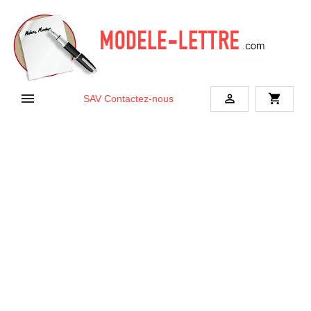


shopping_cart
SAV
Contactez-nous