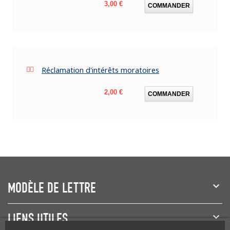
Prix
3,00 €
COMMANDER
Réclamation d'intérêts moratoires
Prix
2,00 €
COMMANDER
MODÈLE DE LETTRE
LIENS UTILES