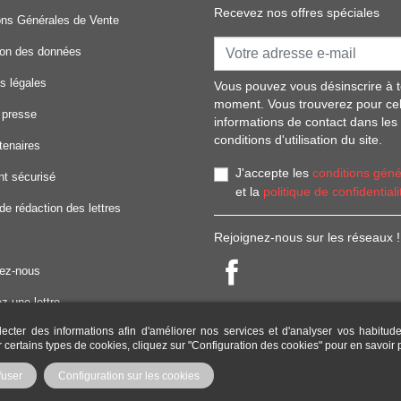
Recevez nos offres spéciales
ons Générales de Vente
ion des données
s légales
Vous pouvez vous désinscrire à t
moment. Vous trouverez pour ce
 presse
informations de contact dans les
conditions d'utilisation du site.
tenaires
J'accepte les
conditions géné
t sécurisé
et la
politique de confidentiali
de rédaction des lettres
Rejoignez-nous sur les réseaux !
ez-nous
z une lettre
lecter des informations afin d'améliorer nos services et d'analyser vos habitud
d'emploi
er certains types de cookies, cliquez sur "Configuration des cookies" pour en savoir
fuser
Configuration sur les cookies
Copyright Modele-lettre.com