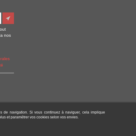
out
la nos
rales
té
es de navigation. Si vous continuez à naviguer, cela implique
 plus et paramétrer vos cookies selon vos envies.