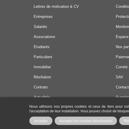
Lettres de motivation & CV
Conditi
Entreprises
Protect
Salariés
Mention
Associations
Espace
Etudiants
Nos par
Particuliers
Paiemen
Immobilier
Comité 
Résiliation
SAV
Contrats
Contact
Actualités
Suggére
Nous utilisons nos propres cookies et ceux de tiers pour col
Offres 
l'acceptation de leur installation. Vous pouvez choisir de bloqu
Accepter
Accepter les cookies sélectionnés
Re