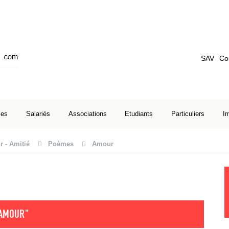
SAV
Co
ses
Salariés
Associations
Etudiants
Particuliers
I
 - Amitié
Poèmes
Amour
AMOUR"