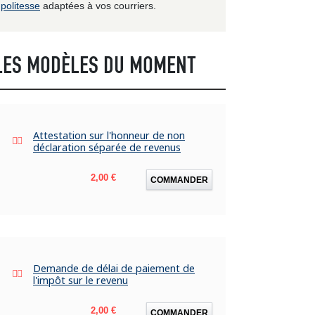
politesse
adaptées à vos courriers.
LES MODÈLES DU MOMENT
Attestation sur l'honneur de non
déclaration séparée de revenus
Prix
2,00 €
COMMANDER
Demande de délai de paiement de
l'impôt sur le revenu
Prix
2,00 €
COMMANDER