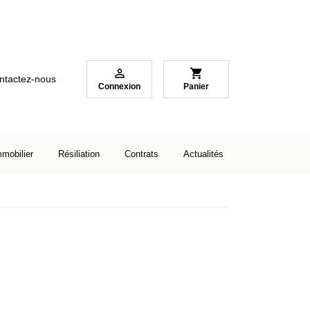

shopping_cart
ntactez-nous
Connexion
Panier
mmobilier
Résiliation
Contrats
Actualités