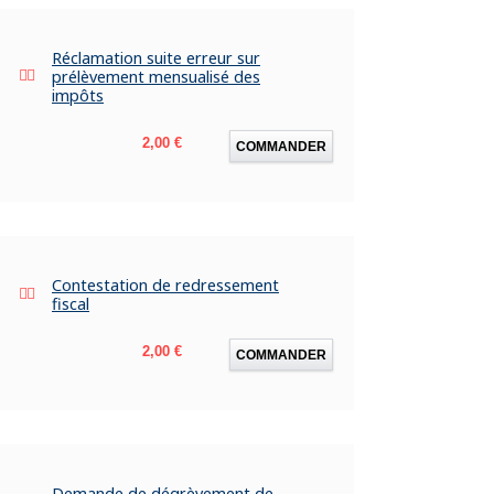
Réclamation suite erreur sur
prélèvement mensualisé des
impôts
Prix
2,00 €
COMMANDER
Contestation de redressement
fiscal
Prix
2,00 €
COMMANDER
Demande de dégrèvement de