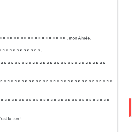
 ¤ ¤ ¤ ¤ ¤ ¤ ¤ ¤ ¤ ¤ ¤ ¤ ¤ ¤ ¤ ¤ ¤ ¤ ¤ , mon Aimée.
 ¤ ¤ ¤ ¤ ¤ ¤ ¤ ¤ ¤ ¤ ¤ .
 ¤ ¤ ¤ ¤ ¤ ¤ ¤ ¤ ¤ ¤ ¤ ¤ ¤ ¤ ¤ ¤ ¤ ¤ ¤ ¤ ¤ ¤ ¤ ¤ ¤ ¤ ¤ ¤ ¤ ¤
¤ ¤ ¤ ¤ ¤ ¤ ¤ ¤ ¤ ¤ ¤ ¤ ¤ ¤ ¤ ¤ ¤ ¤ ¤ ¤ ¤ ¤ ¤ ¤ ¤ ¤ ¤ ¤ ¤ ¤ ¤ ¤ ¤
 ¤ ¤ ¤ ¤ ¤ ¤ ¤ ¤ ¤ ¤ ¤ ¤ ¤ ¤ ¤ ¤ ¤ ¤ ¤ ¤ ¤ ¤ ¤ ¤ ¤ ¤ ¤ ¤ ¤ ¤ ¤
est le tien !