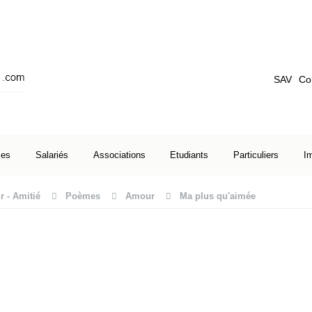
SAV
Co
ses
Salariés
Associations
Etudiants
Particuliers
I
 - Amitié
Poèmes
Amour
Ma plus qu'aimée