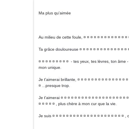
Ma plus qu'aimée
Au milieu de cette foule, ¤ ¤ ¤ ¤ ¤ ¤ ¤ ¤ ¤ ¤ ¤ ¤ ¤
Ta grâce douloureuse ¤ ¤ ¤ ¤ ¤ ¤ ¤ ¤ ¤ ¤ ¤ ¤ ¤ ¤ ¤
¤ ¤ ¤ ¤ ¤ ¤ ¤ ¤ ¤ - tes yeux, tes lèvres, ton âme -
mon unique.
Je t'aimerai brillante, ¤ ¤ ¤ ¤ ¤ ¤ ¤ ¤ ¤ ¤ ¤ ¤ ¤ ¤ 
¤ ...presque trop.
Je t'aimerai ¤ ¤ ¤ ¤ ¤ ¤ ¤ ¤ ¤ ¤ ¤ ¤ ¤ ¤ ¤ ¤ ¤ ¤ ¤ ¤
¤ ¤ ¤ ¤ ¤ , plus chère à mon cur que la vie.
Je suis ¤ ¤ ¤ ¤ ¤ ¤ ¤ ¤ ¤ ¤ ¤ ¤ ¤ ¤ ¤ ¤ ¤ ¤ ¤ ¤ ¤ , c'