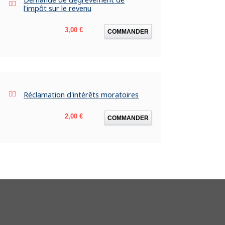
l'impôt sur le revenu
Prix
3,00 €
COMMANDER
Réclamation d'intérêts moratoires
Prix
2,00 €
COMMANDER