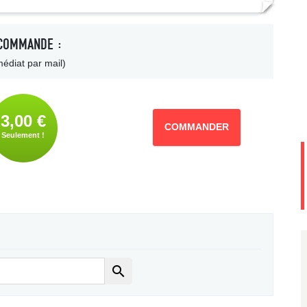
COMMANDE :
édiat par mail)
3,00 €
COMMANDER
Seulement !
