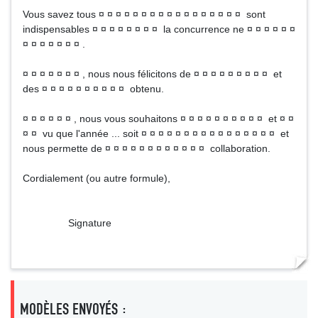
Vous savez tous ¤ ¤ ¤ ¤ ¤ ¤ ¤ ¤ ¤ ¤ ¤ ¤ ¤ ¤ ¤ ¤ ¤ sont
indispensables ¤ ¤ ¤ ¤ ¤ ¤ ¤ ¤ la concurrence ne ¤ ¤ ¤ ¤ ¤ ¤
¤ ¤ ¤ ¤ ¤ ¤ ¤ .
¤ ¤ ¤ ¤ ¤ ¤ ¤ , nous nous félicitons de ¤ ¤ ¤ ¤ ¤ ¤ ¤ ¤ ¤ et
des ¤ ¤ ¤ ¤ ¤ ¤ ¤ ¤ ¤ ¤ obtenu.
¤ ¤ ¤ ¤ ¤ ¤ , nous vous souhaitons ¤ ¤ ¤ ¤ ¤ ¤ ¤ ¤ ¤ ¤ et ¤ ¤
¤ ¤ vu que l'année ... soit ¤ ¤ ¤ ¤ ¤ ¤ ¤ ¤ ¤ ¤ ¤ ¤ ¤ ¤ ¤ ¤ et
nous permette de ¤ ¤ ¤ ¤ ¤ ¤ ¤ ¤ ¤ ¤ ¤ ¤ collaboration.
Cordialement (ou autre formule),
Signature
MODÈLES ENVOYÉS :