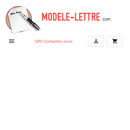


shopping_cart
SAV
Contactez-nous