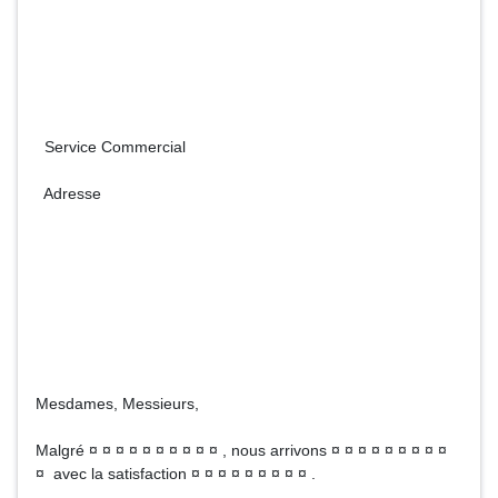
Service Commercial
Adresse
Mesdames, Messieurs,
Malgré ¤ ¤ ¤ ¤ ¤ ¤ ¤ ¤ ¤ ¤ , nous arrivons ¤ ¤ ¤ ¤ ¤ ¤ ¤ ¤ ¤
¤ avec la satisfaction ¤ ¤ ¤ ¤ ¤ ¤ ¤ ¤ ¤ .