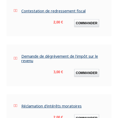
Contestation de redressement fiscal
Prix
2,00 €
COMMANDER
Demande de dégrèvement de l'impôt sur le
revenu
Prix
3,00 €
COMMANDER
Réclamation d'intérêts moratoires
Prix
2,00 €