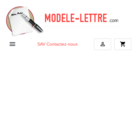


shopping_cart
SAV
Contactez-nous