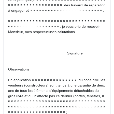
¤ ¤ ¤ ¤ ¤ ¤ ¤ ¤ ¤ ¤ ¤ ¤ ¤ ¤ ¤ ¤ ¤ ¤ des travaux de réparation
à engager et ¤ ¤ ¤ ¤ ¤ ¤ ¤ ¤ ¤ ¤ ¤ ¤ ¤ ¤ ¤ ¤ ¤ ¤ ¤ ¤ ¤ ¤ ¤ ¤ .
¤ ¤ ¤ ¤ ¤ ¤ ¤ ¤ ¤ ¤ ¤ ¤ ¤ ¤ ¤ ¤ ¤ ¤ ¤ ¤ ¤ ¤ ¤ ¤ ¤ ¤ ¤ ¤ ¤ ¤ ¤ ¤
¤ ¤ ¤ ¤ ¤ ¤ ¤ ¤ ¤ ¤ ¤ ¤ ¤ ¤ ¤ ¤ ¤ , je vous prie de recevoir,
Monsieur, mes respectueuses salutations.
Signature
Observations :
En application ¤ ¤ ¤ ¤ ¤ ¤ ¤ ¤ ¤ ¤ ¤ ¤ ¤ ¤ ¤ du code civil, les
vendeurs (constructeurs) sont tenus à une garantie de deux
ans de tous les éléments d'équipements détachables du
gros uvre et qui n'affecte pas ce dernier (portes, fenêtres, ¤
¤ ¤ ¤ ¤ ¤ ¤ ¤ ¤ ¤ ¤ ¤ ¤ ¤ ¤ ¤ ¤ ¤ ¤ ¤ ¤ ¤ ¤ ¤ ¤ ¤ ¤ ¤ ¤ ¤ ¤ ¤ ¤
¤ ¤ ¤ ¤ ¤ ¤ ¤ ¤ ¤ ¤ ¤ ¤ ¤ ¤ ¤ ¤ ¤ ¤ ¤ ¤ ¤ ¤ ¤ ¤ ¤ ¤ ¤ ¤ ¤ ¤ ¤ ¤
¤ ¤ ¤ ¤ ¤ ¤ ¤ ¤ ¤ ¤ ¤ ¤ ¤ ¤ ¤ ¤ ¤ ¤ ¤ ).