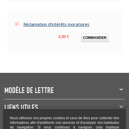
Réclamation d'intérêts moratoires
Prix
2,00 €
COMMANDER
MODÈLE DE LETTRE
LIENS UTILES
Nous utilisons nos propres cookies et ceux de tiers pour collecter des
NEWSLETTER
informations afin d'améliorer nos services et d'analyser vos habitudes
de navigation. Si vous continuez à naviguer, cela implique