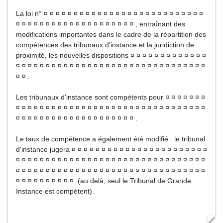
La loi n° ¤ ¤ ¤ ¤ ¤ ¤ ¤ ¤ ¤ ¤ ¤ ¤ ¤ ¤ ¤ ¤ ¤ ¤ ¤ ¤ ¤ ¤ ¤ ¤ ¤ ¤ ¤
¤ ¤ ¤ ¤ ¤ ¤ ¤ ¤ ¤ ¤ ¤ ¤ ¤ ¤ ¤ ¤ ¤ ¤ ¤ ¤ , entraînant des
modifications importantes dans le cadre de la répartition des
compétences des tribunaux d'instance et la juridiction de
proximité, les nouvelles dispositions ¤ ¤ ¤ ¤ ¤ ¤ ¤ ¤ ¤ ¤ ¤ ¤ ¤
¤ ¤ ¤ ¤ ¤ ¤ ¤ ¤ ¤ ¤ ¤ ¤ ¤ ¤ ¤ ¤ ¤ ¤ ¤ ¤ ¤ ¤ ¤ ¤ ¤ ¤ ¤ ¤ ¤ ¤ ¤ ¤
¤ ¤ .
Les tribunaux d'instance sont compétents pour ¤ ¤ ¤ ¤ ¤ ¤ ¤
¤ ¤ ¤ ¤ ¤ ¤ ¤ ¤ ¤ ¤ ¤ ¤ ¤ ¤ ¤ ¤ ¤ ¤ ¤ ¤ ¤ ¤ ¤ ¤ ¤ ¤ ¤ ¤ ¤ ¤ ¤ ¤
¤ ¤ ¤ ¤ ¤ ¤ ¤ ¤ ¤ ¤ ¤ ¤ ¤ ¤ ¤ ¤ ¤ ¤ ¤ ¤ .
Le taux de compétence a également été modifié : le tribunal
d'instance jugera ¤ ¤ ¤ ¤ ¤ ¤ ¤ ¤ ¤ ¤ ¤ ¤ ¤ ¤ ¤ ¤ ¤ ¤ ¤ ¤ ¤ ¤ ¤
¤ ¤ ¤ ¤ ¤ ¤ ¤ ¤ ¤ ¤ ¤ ¤ ¤ ¤ ¤ ¤ ¤ ¤ ¤ ¤ ¤ ¤ ¤ ¤ ¤ ¤ ¤ ¤ ¤ ¤ ¤ ¤
¤ ¤ ¤ ¤ ¤ ¤ ¤ ¤ ¤ ¤ ¤ ¤ ¤ ¤ ¤ ¤ ¤ ¤ ¤ ¤ ¤ ¤ ¤ ¤ ¤ ¤ ¤ ¤ ¤ ¤ ¤ ¤
¤ ¤ ¤ ¤ ¤ ¤ ¤ ¤ ¤ ¤ (au delà, seul le Tribunal de Grande
Instance est compétent).