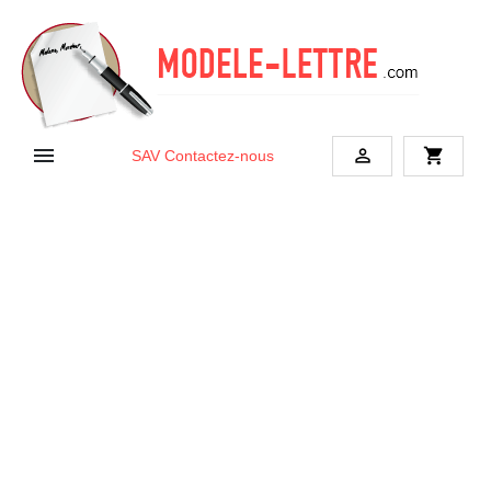


shopping_cart
SAV
Contactez-nous