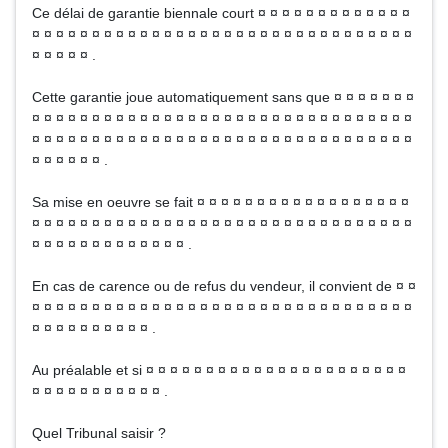
Ce délai de garantie biennale court ¤ ¤ ¤ ¤ ¤ ¤ ¤ ¤ ¤ ¤ ¤ ¤ ¤
¤ ¤ ¤ ¤ ¤ ¤ ¤ ¤ ¤ ¤ ¤ ¤ ¤ ¤ ¤ ¤ ¤ ¤ ¤ ¤ ¤ ¤ ¤ ¤ ¤ ¤ ¤ ¤ ¤ ¤ ¤ ¤
¤ ¤ ¤ ¤ ¤ .
Cette garantie joue automatiquement sans que ¤ ¤ ¤ ¤ ¤ ¤ ¤
¤ ¤ ¤ ¤ ¤ ¤ ¤ ¤ ¤ ¤ ¤ ¤ ¤ ¤ ¤ ¤ ¤ ¤ ¤ ¤ ¤ ¤ ¤ ¤ ¤ ¤ ¤ ¤ ¤ ¤ ¤ ¤
¤ ¤ ¤ ¤ ¤ ¤ ¤ ¤ ¤ ¤ ¤ ¤ ¤ ¤ ¤ ¤ ¤ ¤ ¤ ¤ ¤ ¤ ¤ ¤ ¤ ¤ ¤ ¤ ¤ ¤ ¤ ¤
¤ ¤ ¤ ¤ ¤ ¤ .
Sa mise en oeuvre se fait ¤ ¤ ¤ ¤ ¤ ¤ ¤ ¤ ¤ ¤ ¤ ¤ ¤ ¤ ¤ ¤ ¤ ¤
¤ ¤ ¤ ¤ ¤ ¤ ¤ ¤ ¤ ¤ ¤ ¤ ¤ ¤ ¤ ¤ ¤ ¤ ¤ ¤ ¤ ¤ ¤ ¤ ¤ ¤ ¤ ¤ ¤ ¤ ¤ ¤
¤ ¤ ¤ ¤ ¤ ¤ ¤ ¤ ¤ ¤ ¤ ¤ ¤ .
En cas de carence ou de refus du vendeur, il convient de ¤ ¤
¤ ¤ ¤ ¤ ¤ ¤ ¤ ¤ ¤ ¤ ¤ ¤ ¤ ¤ ¤ ¤ ¤ ¤ ¤ ¤ ¤ ¤ ¤ ¤ ¤ ¤ ¤ ¤ ¤ ¤ ¤ ¤
¤ ¤ ¤ ¤ ¤ ¤ ¤ ¤ ¤ ¤ .
Au préalable et si ¤ ¤ ¤ ¤ ¤ ¤ ¤ ¤ ¤ ¤ ¤ ¤ ¤ ¤ ¤ ¤ ¤ ¤ ¤ ¤ ¤ ¤
¤ ¤ ¤ ¤ ¤ ¤ ¤ ¤ ¤ ¤ ¤ .
Quel Tribunal saisir ?