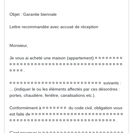
Objet : Garantie biennale
Lettre recommandée avec accusé de réception
Monsieur,
Je vous ai acheté une maison (appartement) ¤ ¤ ¤ ¤ ¤ ¤ ¤ ¤
¤ ¤ ¤ ¤ ¤ ¤ ¤ ¤ ¤ ¤ ¤ ¤ ¤ ¤ ¤ ¤ ¤ ¤ ¤ ¤ ¤ ¤ ¤ ¤ ¤ ¤ ¤ ¤ ¤ ¤ ¤ ¤
¤ ¤ ¤ ¤ .
¤ ¤ ¤ ¤ ¤ ¤ ¤ ¤ ¤ ¤ ¤ ¤ ¤ ¤ ¤ ¤ ¤ ¤ ¤ ¤ ¤ ¤ ¤ ¤ ¤ ¤ suivants :
... (indiquer le ou les éléments affectés par ces désordres :
portes, chaudière, fenêtre, canalisations etc.).
Conformément à ¤ ¤ ¤ ¤ ¤ ¤ ¤ du code civil, obligation vous
est faite de ¤ ¤ ¤ ¤ ¤ ¤ ¤ ¤ ¤ ¤ ¤ ¤ ¤ ¤ ¤ ¤ ¤ ¤ ¤ ¤ ¤ ¤ ¤ ¤ ¤ ¤
¤ ¤ ¤ ¤ ¤ ¤ ¤ ¤ ¤ ¤ ¤ ¤ ¤ ¤ ¤ ¤ ¤ ¤ ¤ ¤ ¤ ¤ ¤ ¤ ¤ ¤ ¤ ¤ ¤ ¤ .
C'est pourquoi je ¤ ¤ ¤ ¤ ¤ ¤ ¤ ¤ ¤ ¤ ¤ ¤ ¤ ¤ ¤ ¤ ¤ ¤ ¤ ¤ ¤ ¤ ¤