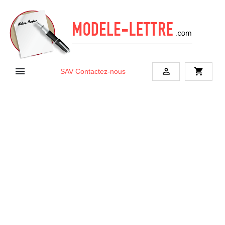


shopping_cart
SAV
Contactez-nous