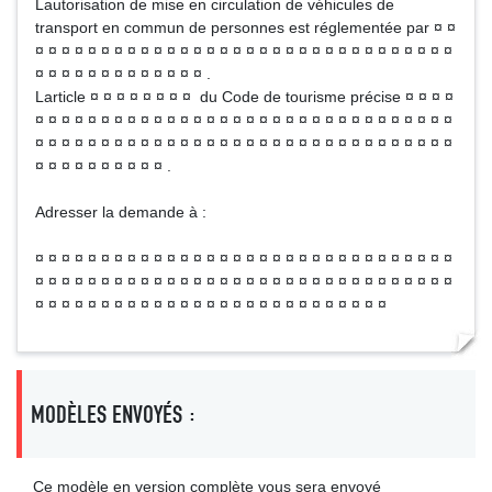
Lautorisation de mise en circulation de véhicules de
transport en commun de personnes est réglementée par ¤ ¤
¤ ¤ ¤ ¤ ¤ ¤ ¤ ¤ ¤ ¤ ¤ ¤ ¤ ¤ ¤ ¤ ¤ ¤ ¤ ¤ ¤ ¤ ¤ ¤ ¤ ¤ ¤ ¤ ¤ ¤ ¤ ¤
¤ ¤ ¤ ¤ ¤ ¤ ¤ ¤ ¤ ¤ ¤ ¤ ¤ .
Larticle ¤ ¤ ¤ ¤ ¤ ¤ ¤ ¤ du Code de tourisme précise ¤ ¤ ¤ ¤
¤ ¤ ¤ ¤ ¤ ¤ ¤ ¤ ¤ ¤ ¤ ¤ ¤ ¤ ¤ ¤ ¤ ¤ ¤ ¤ ¤ ¤ ¤ ¤ ¤ ¤ ¤ ¤ ¤ ¤ ¤ ¤
¤ ¤ ¤ ¤ ¤ ¤ ¤ ¤ ¤ ¤ ¤ ¤ ¤ ¤ ¤ ¤ ¤ ¤ ¤ ¤ ¤ ¤ ¤ ¤ ¤ ¤ ¤ ¤ ¤ ¤ ¤ ¤
¤ ¤ ¤ ¤ ¤ ¤ ¤ ¤ ¤ ¤ .
Adresser la demande à :
¤ ¤ ¤ ¤ ¤ ¤ ¤ ¤ ¤ ¤ ¤ ¤ ¤ ¤ ¤ ¤ ¤ ¤ ¤ ¤ ¤ ¤ ¤ ¤ ¤ ¤ ¤ ¤ ¤ ¤ ¤ ¤
¤ ¤ ¤ ¤ ¤ ¤ ¤ ¤ ¤ ¤ ¤ ¤ ¤ ¤ ¤ ¤ ¤ ¤ ¤ ¤ ¤ ¤ ¤ ¤ ¤ ¤ ¤ ¤ ¤ ¤ ¤ ¤
¤ ¤ ¤ ¤ ¤ ¤ ¤ ¤ ¤ ¤ ¤ ¤ ¤ ¤ ¤ ¤ ¤ ¤ ¤ ¤ ¤ ¤ ¤ ¤ ¤ ¤ ¤
MODÈLES ENVOYÉS :
Ce modèle en version complète vous sera envoyé