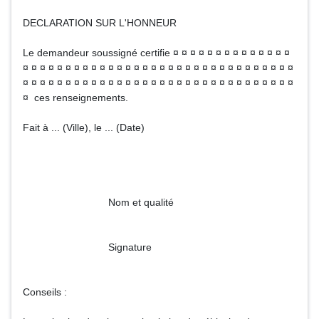
DECLARATION SUR L'HONNEUR
Le demandeur soussigné certifie ¤ ¤ ¤ ¤ ¤ ¤ ¤ ¤ ¤ ¤ ¤ ¤ ¤ ¤
¤ ¤ ¤ ¤ ¤ ¤ ¤ ¤ ¤ ¤ ¤ ¤ ¤ ¤ ¤ ¤ ¤ ¤ ¤ ¤ ¤ ¤ ¤ ¤ ¤ ¤ ¤ ¤ ¤ ¤ ¤ ¤
¤ ¤ ¤ ¤ ¤ ¤ ¤ ¤ ¤ ¤ ¤ ¤ ¤ ¤ ¤ ¤ ¤ ¤ ¤ ¤ ¤ ¤ ¤ ¤ ¤ ¤ ¤ ¤ ¤ ¤ ¤ ¤
¤ ces renseignements.
Fait à ... (Ville), le ... (Date)
Nom et qualité
Signature
Conseils :