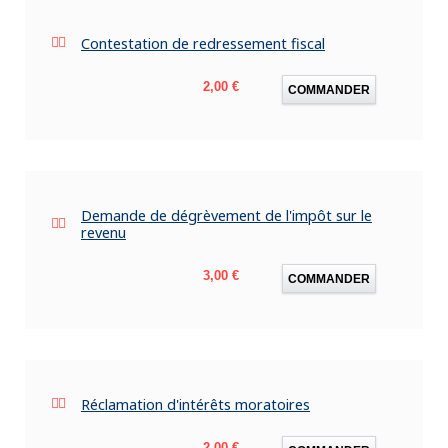
Contestation de redressement fiscal
Prix
2,00 €
COMMANDER
Demande de dégrèvement de l'impôt sur le
revenu
Prix
3,00 €
COMMANDER
Réclamation d'intérêts moratoires
Prix
2,00 €