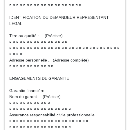
¤ ¤ ¤ ¤ ¤ ¤ ¤ ¤ ¤ ¤ ¤ ¤ ¤ ¤ ¤ ¤ ¤ ¤ ¤ ¤ ¤
IDENTIFICATION DU DEMANDEUR REPRESENTANT
LEGAL
Titre ou qualité : ... (Préciser)
¤ ¤ ¤ ¤ ¤ ¤ ¤ ¤ ¤ ¤ ¤ ¤ ¤ ¤ ¤ ¤ ¤
¤ ¤ ¤ ¤ ¤ ¤ ¤ ¤ ¤ ¤ ¤ ¤ ¤ ¤ ¤ ¤ ¤ ¤ ¤ ¤ ¤ ¤ ¤ ¤ ¤ ¤ ¤ ¤ ¤ ¤ ¤ ¤
¤ ¤ ¤ ¤
Adresse personnelle ... (Adresse complète)
¤ ¤ ¤ ¤ ¤ ¤ ¤ ¤ ¤ ¤ ¤ ¤ ¤
ENGAGEMENTS DE GARANTIE
Garantie financière
Nom du garant ... (Préciser)
¤ ¤ ¤ ¤ ¤ ¤ ¤ ¤ ¤ ¤ ¤ ¤
¤ ¤ ¤ ¤ ¤ ¤ ¤ ¤ ¤ ¤ ¤ ¤ ¤ ¤ ¤ ¤ ¤ ¤
Assurance responsabilité civile professionnelle
¤ ¤ ¤ ¤ ¤ ¤ ¤ ¤ ¤ ¤ ¤ ¤ ¤ ¤ ¤ ¤ ¤ ¤ ¤ ¤ ¤ ¤ ¤
¤ ¤ ¤ ¤ ¤ ¤ ¤ ¤ ¤ ¤ ¤ ¤ ¤ ¤ ¤ ¤ ¤ ¤