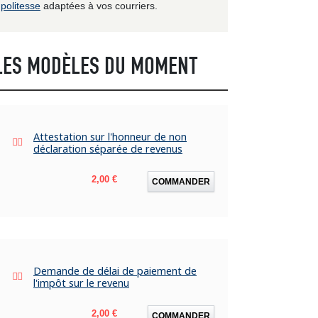
politesse
adaptées à vos courriers.
LES MODÈLES DU MOMENT
Attestation sur l'honneur de non
déclaration séparée de revenus
Prix
2,00 €
COMMANDER
Demande de délai de paiement de
l'impôt sur le revenu
Prix
2,00 €
COMMANDER