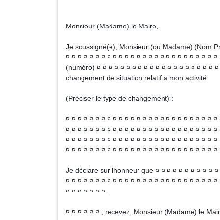
Monsieur (Madame) le Maire,
Je soussigné(e), Monsieur (ou Madame) (Nom Préno
¤ ¤ ¤ ¤ ¤ ¤ ¤ ¤ ¤ ¤ ¤ ¤ ¤ ¤ ¤ ¤ ¤ ¤ ¤ ¤ ¤ ¤ ¤ ¤ ¤ ¤
(numéro) ¤ ¤ ¤ ¤ ¤ ¤ ¤ ¤ ¤ ¤ ¤ ¤ ¤ ¤ ¤ ¤ ¤ ¤ ¤ ¤ ¤ 
changement de situation relatif à mon activité.
(Préciser le type de changement) :
¤ ¤ ¤ ¤ ¤ ¤ ¤ ¤ ¤ ¤ ¤ ¤ ¤ ¤ ¤ ¤ ¤ ¤ ¤ ¤ ¤ ¤ ¤ ¤ ¤ ¤ 
¤ ¤ ¤ ¤ ¤ ¤ ¤ ¤ ¤ ¤ ¤ ¤ ¤ ¤ ¤ ¤ ¤ ¤ ¤ ¤ ¤ ¤ ¤ ¤ ¤ ¤ 
¤ ¤ ¤ ¤ ¤ ¤ ¤ ¤ ¤ ¤ ¤ ¤ ¤ ¤ ¤ ¤ ¤ ¤ ¤ ¤ ¤ ¤ ¤ ¤ ¤ ¤ 
¤ ¤ ¤ ¤ ¤ ¤ ¤ ¤ ¤ ¤ ¤ ¤ ¤ ¤ ¤ ¤ ¤ ¤ ¤ ¤ ¤ ¤ ¤ ¤ ¤ ¤ 
Je déclare sur lhonneur que ¤ ¤ ¤ ¤ ¤ ¤ ¤ ¤ ¤ ¤ ¤ ¤
¤ ¤ ¤ ¤ ¤ ¤ ¤ ¤ ¤ ¤ ¤ ¤ ¤ ¤ ¤ ¤ ¤ ¤ ¤ ¤ ¤ ¤ ¤ ¤ ¤ ¤ 
¤ ¤ ¤ ¤ ¤ ¤ ¤ .
¤ ¤ ¤ ¤ ¤ ¤ , recevez, Monsieur (Madame) le Mai