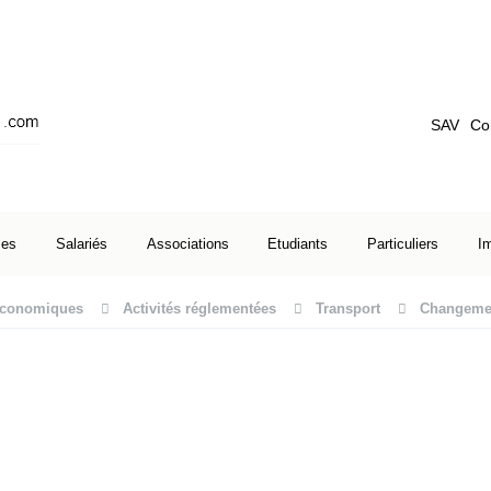
SAV
Co
ses
Salariés
Associations
Etudiants
Particuliers
I
 économiques
Activités réglementées
Transport
Changement