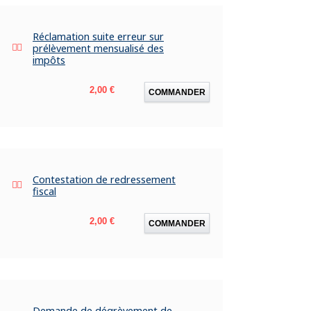
Réclamation suite erreur sur
prélèvement mensualisé des
impôts
Prix
2,00 €
COMMANDER
Contestation de redressement
fiscal
Prix
2,00 €
COMMANDER
Demande de dégrèvement de