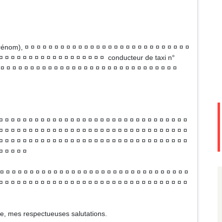
m), ¤ ¤ ¤ ¤ ¤ ¤ ¤ ¤ ¤ ¤ ¤ ¤ ¤ ¤ ¤ ¤ ¤ ¤ ¤ ¤ ¤ ¤ ¤ ¤ ¤ ¤ ¤ ¤
 ¤ ¤ ¤ ¤ ¤ ¤ ¤ ¤ ¤ ¤ ¤ ¤ ¤ ¤ ¤ ¤ ¤ ¤ conducteur de taxi n°
¤ ¤ ¤ ¤ ¤ ¤ ¤ ¤ ¤ ¤ ¤ ¤ ¤ ¤ ¤ ¤ ¤ ¤ ¤ ¤ ¤ ¤ ¤ ¤ ¤ ¤ ¤ ¤ ¤ ¤
¤ ¤ ¤ ¤ ¤ ¤ ¤ ¤ ¤ ¤ ¤ ¤ ¤ ¤ ¤ ¤ ¤ ¤ ¤ ¤ ¤ ¤ ¤ ¤ ¤ ¤ ¤ ¤ ¤ ¤ ¤ ¤
¤ ¤ ¤ ¤ ¤ ¤ ¤ ¤ ¤ ¤ ¤ ¤ ¤ ¤ ¤ ¤ ¤ ¤ ¤ ¤ ¤ ¤ ¤ ¤ ¤ ¤ ¤ ¤ ¤ ¤ ¤ ¤
¤ ¤ ¤ ¤ ¤ ¤ ¤ ¤ ¤ ¤ ¤ ¤ ¤ ¤ ¤ ¤ ¤ ¤ ¤ ¤ ¤ ¤ ¤ ¤ ¤ ¤ ¤ ¤ ¤ ¤ ¤ ¤
¤ ¤ ¤ ¤ ¤
 ¤ ¤ ¤ ¤ ¤ ¤ ¤ ¤ ¤ ¤ ¤ ¤ ¤ ¤ ¤ ¤ ¤ ¤ ¤ ¤ ¤ ¤ ¤ ¤ ¤ ¤ ¤ ¤ ¤ ¤ ¤
¤ ¤ ¤ ¤ ¤ ¤ ¤ ¤ ¤ ¤ ¤ ¤ ¤ ¤ ¤ ¤ ¤ ¤ ¤ ¤ ¤ ¤ ¤ ¤ ¤ ¤ ¤ ¤ ¤ ¤ ¤ ¤
re, mes respectueuses salutations.