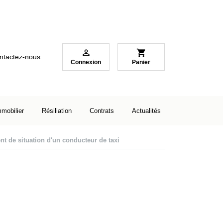

shopping_cart
ntactez-nous
Connexion
Panier
mmobilier
Résiliation
Contrats
Actualités
 de situation d'un conducteur de taxi