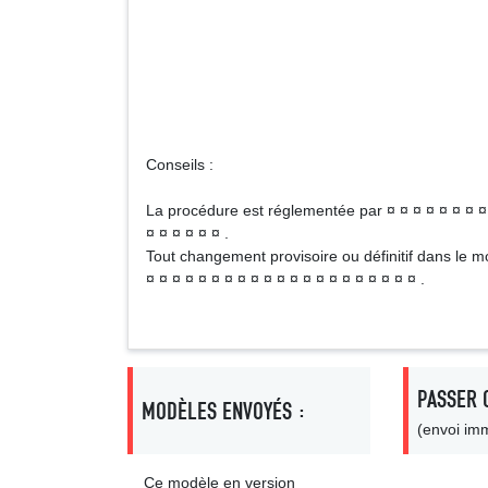
N
Signa
Conseils :
La procédure est réglementée par ¤ ¤ ¤ ¤ ¤ ¤ ¤ ¤ ¤
¤ ¤ ¤ ¤ ¤ ¤ .
Tout changement provisoire ou définitif dans le mo
¤ ¤ ¤ ¤ ¤ ¤ ¤ ¤ ¤ ¤ ¤ ¤ ¤ ¤ ¤ ¤ ¤ ¤ ¤ ¤ ¤ .
PASSER 
MODÈLES ENVOYÉS :
(envoi imm
Ce modèle en version