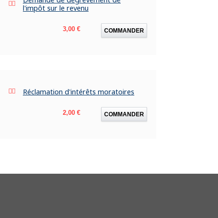
l'impôt sur le revenu
Prix
3,00 €
COMMANDER
Réclamation d'intérêts moratoires
Prix
2,00 €
COMMANDER