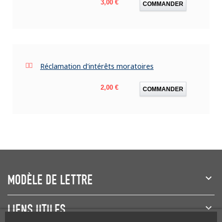
Prix
3,00 €
COMMANDER
Réclamation d'intérêts moratoires
Prix
2,00 €
COMMANDER
MODÈLE DE LETTRE
LIENS UTILES