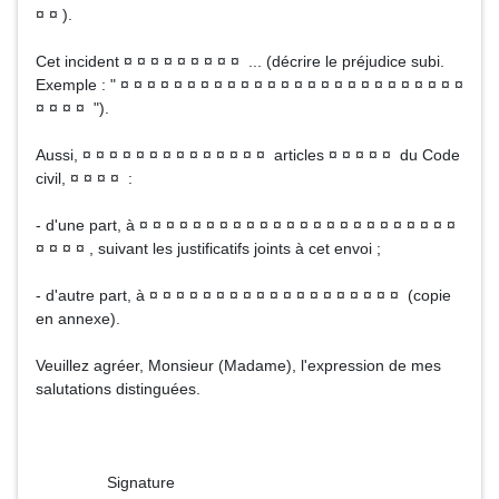
¤ ¤ ).
Cet incident ¤ ¤ ¤ ¤ ¤ ¤ ¤ ¤ ¤ ... (décrire le préjudice subi.
Exemple : " ¤ ¤ ¤ ¤ ¤ ¤ ¤ ¤ ¤ ¤ ¤ ¤ ¤ ¤ ¤ ¤ ¤ ¤ ¤ ¤ ¤ ¤ ¤ ¤ ¤ ¤
¤ ¤ ¤ ¤ ").
Aussi, ¤ ¤ ¤ ¤ ¤ ¤ ¤ ¤ ¤ ¤ ¤ ¤ ¤ ¤ articles ¤ ¤ ¤ ¤ ¤ du Code
civil, ¤ ¤ ¤ ¤ :
- d'une part, à ¤ ¤ ¤ ¤ ¤ ¤ ¤ ¤ ¤ ¤ ¤ ¤ ¤ ¤ ¤ ¤ ¤ ¤ ¤ ¤ ¤ ¤ ¤ ¤
¤ ¤ ¤ ¤ , suivant les justificatifs joints à cet envoi ;
- d'autre part, à ¤ ¤ ¤ ¤ ¤ ¤ ¤ ¤ ¤ ¤ ¤ ¤ ¤ ¤ ¤ ¤ ¤ ¤ ¤ (copie
en annexe).
Veuillez agréer, Monsieur (Madame), l'expression de mes
salutations distinguées.
Signature