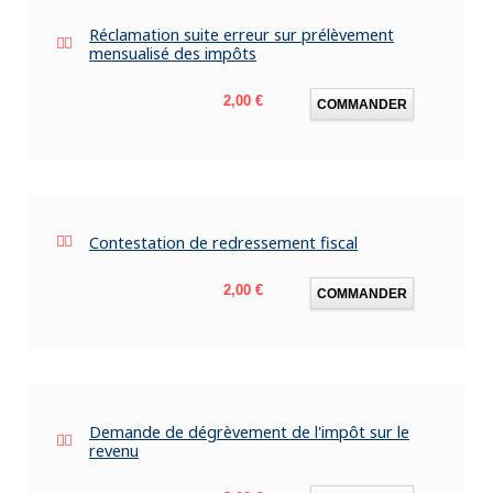
Réclamation suite erreur sur prélèvement
mensualisé des impôts
Prix
2,00 €
COMMANDER
Contestation de redressement fiscal
Prix
2,00 €
COMMANDER
Demande de dégrèvement de l'impôt sur le
revenu