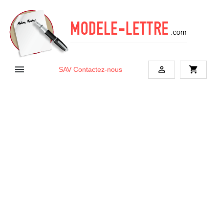


shopping_cart
SAV
Contactez-nous