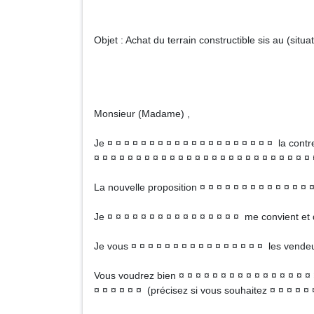
Objet : Achat du terrain constructible sis au (situa
Monsieur (Madame) ,
Je ¤ ¤ ¤ ¤ ¤ ¤ ¤ ¤ ¤ ¤ ¤ ¤ ¤ ¤ ¤ ¤ ¤ ¤ ¤ ¤ la contr
¤ ¤ ¤ ¤ ¤ ¤ ¤ ¤ ¤ ¤ ¤ ¤ ¤ ¤ ¤ ¤ ¤ ¤ ¤ ¤ ¤ ¤ ¤ ¤ ¤ ¤
La nouvelle proposition ¤ ¤ ¤ ¤ ¤ ¤ ¤ ¤ ¤ ¤ ¤ ¤ ¤ ¤
Je ¤ ¤ ¤ ¤ ¤ ¤ ¤ ¤ ¤ ¤ ¤ ¤ ¤ ¤ ¤ ¤ me convient et 
Je vous ¤ ¤ ¤ ¤ ¤ ¤ ¤ ¤ ¤ ¤ ¤ ¤ ¤ ¤ ¤ ¤ les vende
Vous voudrez bien ¤ ¤ ¤ ¤ ¤ ¤ ¤ ¤ ¤ ¤ ¤ ¤ ¤ ¤ ¤ ¤
¤ ¤ ¤ ¤ ¤ ¤ (précisez si vous souhaitez ¤ ¤ ¤ ¤ ¤ ¤