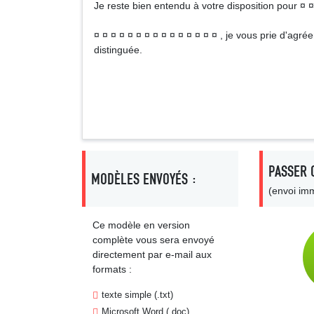
Je reste bien entendu à votre disposition pour ¤ ¤ 
¤ ¤ ¤ ¤ ¤ ¤ ¤ ¤ ¤ ¤ ¤ ¤ ¤ ¤ ¤ , je vous prie d'ag
distinguée.
Signa
PASSER 
MODÈLES ENVOYÉS :
(envoi imm
Ce modèle en version
complète vous sera envoyé
directement par e-mail aux
formats :
texte simple (.txt)
Microsoft Word (.doc)