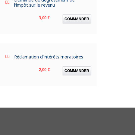
l'impôt sur le revenu
Prix
3,00 €
COMMANDER
Réclamation d'intérêts moratoires
Prix
2,00 €
COMMANDER