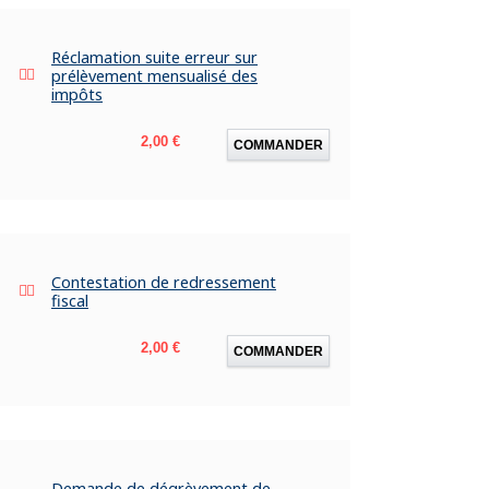
Réclamation suite erreur sur
prélèvement mensualisé des
impôts
Prix
2,00 €
COMMANDER
Contestation de redressement
fiscal
Prix
2,00 €
COMMANDER
Demande de dégrèvement de