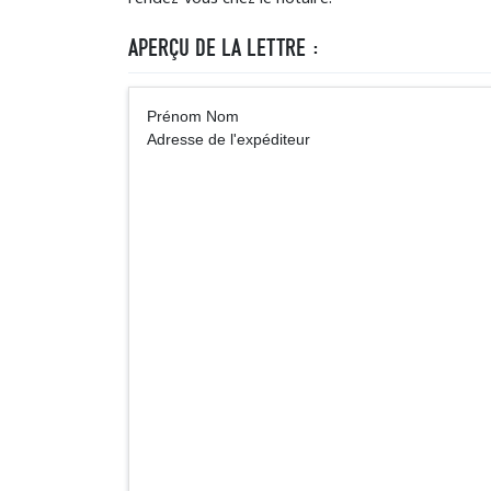
APERÇU DE LA LETTRE :
Prénom Nom 
Adresse de l'expéditeur
Nom, dénomination de
A lattention de (No
qui soccupe de vo
Adres