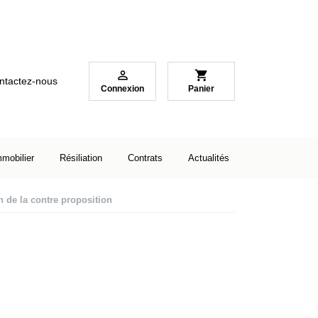

shopping_cart
ntactez-nous
Connexion
Panier
mmobilier
Résiliation
Contrats
Actualités
n de la contre proposition