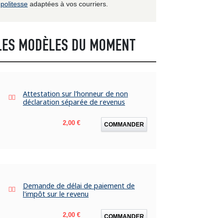
politesse
adaptées à vos courriers.
LES MODÈLES DU MOMENT
Attestation sur l'honneur de non
déclaration séparée de revenus
Prix
2,00 €
COMMANDER
Demande de délai de paiement de
l'impôt sur le revenu
Prix
2,00 €
COMMANDER