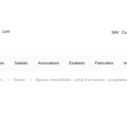
SAV
Co
ses
Salariés
Associations
Etudiants
Particuliers
I
rs
Terrain
Agence immobilière - achat d'un terrain - acceptatio