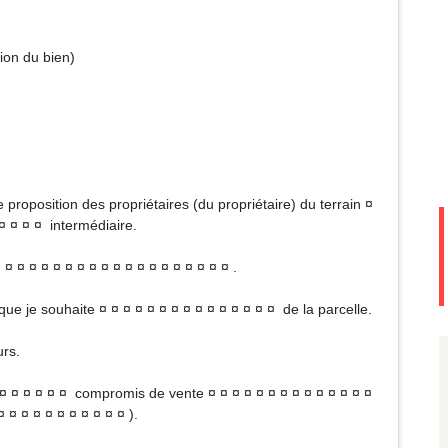
tion du bien)
e proposition des propriétaires (du propriétaire) du terrain ¤
 ¤ ¤ ¤ ¤ intermédiaire.
 ¤ ¤ ¤ ¤ ¤ ¤ ¤ ¤ ¤ ¤ ¤ ¤ ¤ ¤ ¤ ¤ ¤ ¤ ¤ .
que je souhaite ¤ ¤ ¤ ¤ ¤ ¤ ¤ ¤ ¤ ¤ ¤ ¤ ¤ ¤ ¤ de la parcelle.
urs.
 ¤ ¤ ¤ ¤ ¤ ¤ compromis de vente ¤ ¤ ¤ ¤ ¤ ¤ ¤ ¤ ¤ ¤ ¤ ¤ ¤ ¤
 ¤ ¤ ¤ ¤ ¤ ¤ ¤ ¤ ¤ ¤ ).