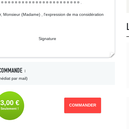
¤ ¤ ¤ ¤ ¤ ¤ ¤ ¤ ¤ ¤ ¤ ¤ ¤ ¤ ¤ ¤ ¤ ¤ ¤ ¤ ¤ ¤ ¤ .
réer, Monsieur (Madame) , l'expression de ma considération
ture
COMMANDE :
édiat par mail)
3,00 €
COMMANDER
Seulement !