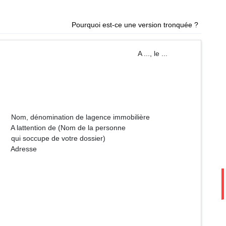
Pourquoi est-ce une version tronquée ?
A ..., le ...
 lagence immobilière
m de la personne
tre dossier)
se