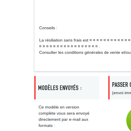
Signa
Conseils :
La résiliation sans frais est ¤ ¤ ¤ ¤ ¤ ¤ ¤ ¤ ¤ ¤ ¤ 
¤ ¤ ¤ ¤ ¤ ¤ ¤ ¤ ¤ ¤ ¤ ¤ ¤ ¤ ¤ ¤ ¤ .
Consulter les conditions générales de vente et/o
PASSER 
MODÈLES ENVOYÉS :
(envoi imm
Ce modèle en version
complète vous sera envoyé
directement par e-mail aux
formats :