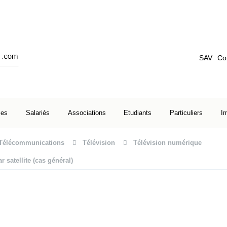
SAV
Co
ses
Salariés
Associations
Etudiants
Particuliers
I
Télécommunications
Télévision
Télévision numérique
 satellite (cas général)