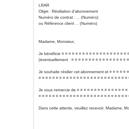
LRAR
Objet : Résiliation d'abonnement
Numéro de contrat : ... (Numéro)
ou Référence client ... (Numéro)
Madame, Monsieur,
Je bénéficie ¤ ¤ ¤ ¤ ¤ ¤ ¤ ¤ ¤ ¤ ¤ ¤ ¤ ¤ ¤ ¤ ¤ ¤ ¤ 
(éventuellement : ¤ ¤ ¤ ¤ ¤ ¤ ¤ ¤ ¤ ¤ ¤ ¤ ¤ ¤ ¤ ¤ 
Je souhaite résilier cet abonnement et ¤ ¤ ¤ ¤ ¤ ¤ 
¤ ¤ ¤ ¤ ¤ ¤ ¤ ¤ ¤ ¤ ¤ ¤ ¤ ¤ ¤ ¤ ¤ ¤ ¤ ¤ ¤ ¤ ¤ ¤ ¤ ¤
Je vous remercie de ¤ ¤ ¤ ¤ ¤ ¤ ¤ ¤ ¤ ¤ ¤ ¤ ¤ ¤ ¤
¤ ¤ ¤ ¤ ¤ ¤ ¤ ¤ ¤ ¤ ¤ ¤ ¤ ¤ ¤ ¤ ¤ ¤ ¤ ¤ ¤ ¤ ¤ ¤ ¤ ¤
Dans cette attente, veuillez recevoir, Madame, Mo
N