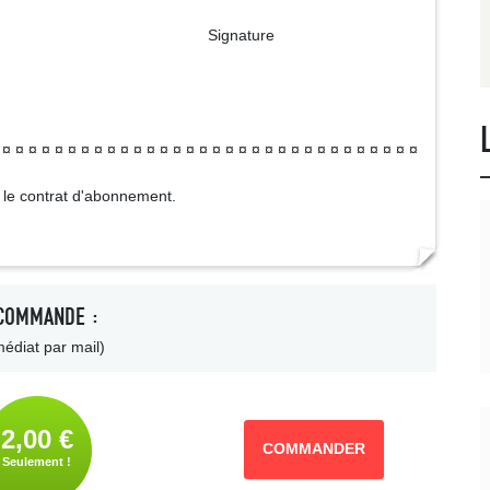
ture
¤ ¤ ¤ ¤ ¤ ¤ ¤ ¤ ¤ ¤ ¤ ¤ ¤ ¤ ¤ ¤ ¤ ¤ ¤ ¤ ¤ ¤ ¤ ¤ ¤ ¤ ¤ ¤ ¤ ¤ ¤ ¤ ¤
u le contrat d'abonnement.
COMMANDE :
édiat par mail)
2,00 €
COMMANDER
Seulement !