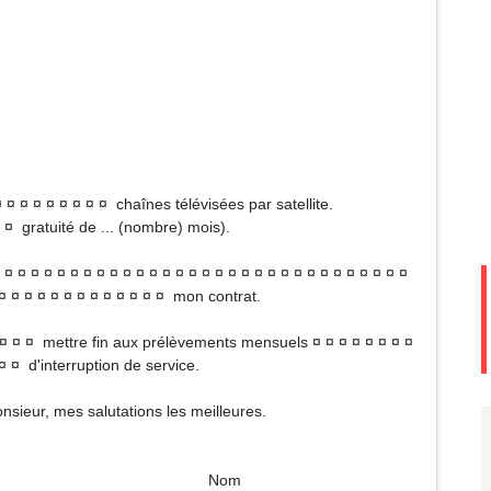
¤ ¤ ¤ ¤ ¤ ¤ ¤ ¤ ¤ chaînes télévisées par satellite.
¤ ¤ gratuité de ... (nombre) mois).
¤ ¤ ¤ ¤ ¤ ¤ ¤ ¤ ¤ ¤ ¤ ¤ ¤ ¤ ¤ ¤ ¤ ¤ ¤ ¤ ¤ ¤ ¤ ¤ ¤ ¤ ¤ ¤ ¤ ¤ ¤
 ¤ ¤ ¤ ¤ ¤ ¤ ¤ ¤ ¤ ¤ ¤ ¤ ¤ mon contrat.
 ¤ ¤ ¤ mettre fin aux prélèvements mensuels ¤ ¤ ¤ ¤ ¤ ¤ ¤ ¤
 ¤ ¤ d'interruption de service.
nsieur, mes salutations les meilleures.
om