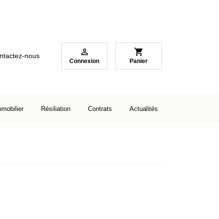

shopping_cart
ntactez-nous
Connexion
Panier
mmobilier
Résiliation
Contrats
Actualités