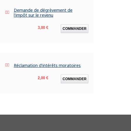
Demande de dégrèvement de
l'impôt sur le revenu
Prix
3,00 €
COMMANDER
Réclamation d'intérêts moratoires
Prix
2,00 €
COMMANDER