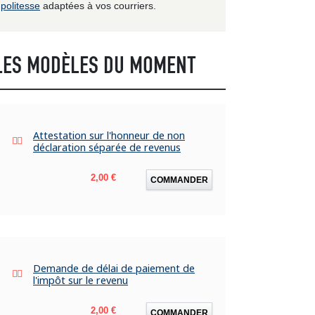
politesse
adaptées à vos courriers.
LES MODÈLES DU MOMENT
Attestation sur l'honneur de non
déclaration séparée de revenus
Prix
2,00 €
COMMANDER
Demande de délai de paiement de
l'impôt sur le revenu
Prix
2,00 €
COMMANDER