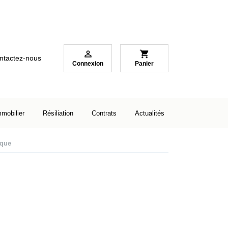

shopping_cart
ntactez-nous
Connexion
Panier
mmobilier
Résiliation
Contrats
Actualités
ique