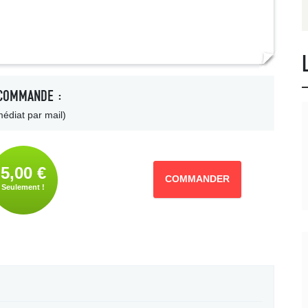
COMMANDE :
édiat par mail)
5,00 €
COMMANDER
Seulement !