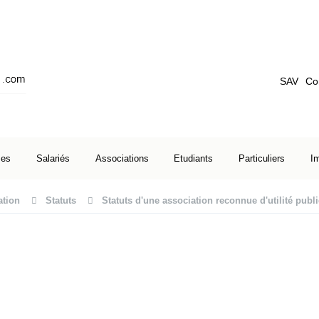
SAV
Co
ses
Salariés
Associations
Etudiants
Particuliers
I
ation
Statuts
Statuts d'une association reconnue d'utilité publ