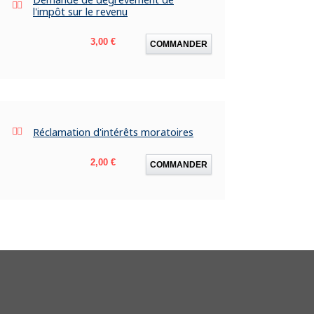
l'impôt sur le revenu
Prix
3,00 €
COMMANDER
Réclamation d'intérêts moratoires
Prix
2,00 €
COMMANDER