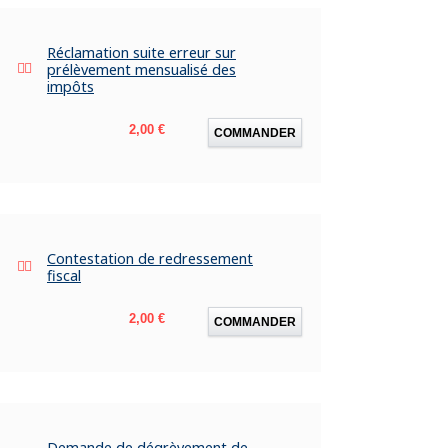
Réclamation suite erreur sur
prélèvement mensualisé des
impôts
Prix
2,00 €
COMMANDER
Contestation de redressement
fiscal
Prix
2,00 €
COMMANDER
Demande de dégrèvement de