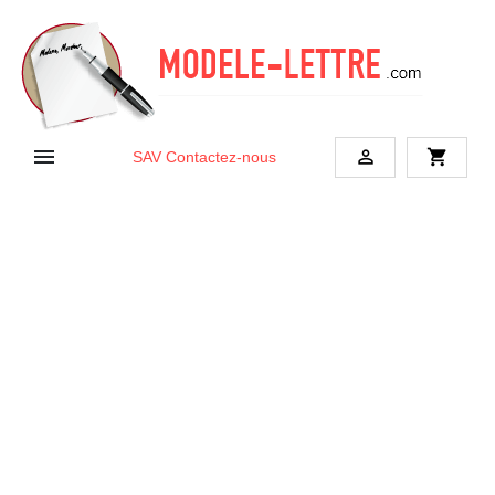


shopping_cart
SAV
Contactez-nous