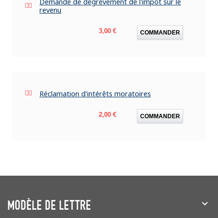
Demande de dégrèvement de l'impôt sur le
revenu
Prix
3,00 €
COMMANDER
Réclamation d'intérêts moratoires
Prix
2,00 €
COMMANDER
MODÈLE DE LETTRE