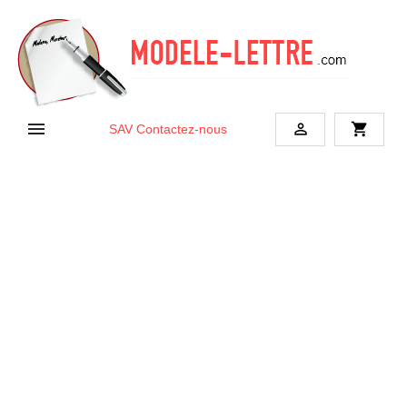


shopping_cart
SAV
Contactez-nous