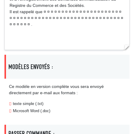
Registre du Commerce et des Sociétés.
Il est rappelé que ¤ ¤ ¤ ¤ ¤ ¤ ¤ ¤ ¤ ¤ ¤ ¤ ¤ ¤ ¤ ¤ ¤ ¤ ¤ ¤ ¤ ¤
¤ ¤ ¤ ¤ ¤ ¤ ¤ ¤ ¤ ¤ ¤ ¤ ¤ ¤ ¤ ¤ ¤ ¤ ¤ ¤ ¤ ¤ ¤ ¤ ¤ ¤ ¤ ¤ ¤ ¤ ¤ ¤
¤ ¤ ¤ ¤ ¤ ¤ .
MODÈLES ENVOYÉS :
Ce modèle en version complète vous sera envoyé
directement par e-mail aux formats :
texte simple (.txt)
Microsoft Word (.doc)
PASSER COMMANDE :