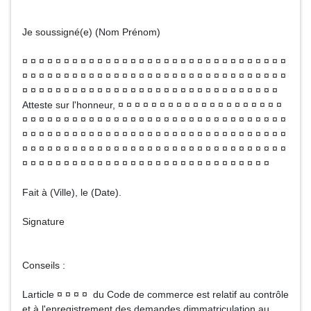
Je soussigné(e) (Nom Prénom)
¤ ¤ ¤ ¤ ¤ ¤ ¤ ¤ ¤ ¤ ¤ ¤ ¤ ¤ ¤ ¤ ¤ ¤ ¤ ¤ ¤ ¤ ¤ ¤ ¤ ¤ ¤ ¤ ¤ ¤ ¤ ¤
¤ ¤ ¤ ¤ ¤ ¤ ¤ ¤ ¤ ¤ ¤ ¤ ¤ ¤ ¤ ¤ ¤ ¤ ¤ ¤ ¤ ¤ ¤ ¤ ¤ ¤ ¤ ¤ ¤ ¤ ¤ ¤
¤ ¤ ¤ ¤ ¤ ¤ ¤ ¤ ¤ ¤ ¤ ¤ ¤ ¤ ¤ ¤ ¤ ¤ ¤ ¤ ¤ ¤ ¤ ¤ ¤ ¤ ¤ ¤ ¤ ¤ ¤
Atteste sur l'honneur, ¤ ¤ ¤ ¤ ¤ ¤ ¤ ¤ ¤ ¤ ¤ ¤ ¤ ¤ ¤ ¤ ¤ ¤ ¤ ¤
¤ ¤ ¤ ¤ ¤ ¤ ¤ ¤ ¤ ¤ ¤ ¤ ¤ ¤ ¤ ¤ ¤ ¤ ¤ ¤ ¤ ¤ ¤ ¤ ¤ ¤ ¤ ¤ ¤ ¤ ¤ ¤
¤ ¤ ¤ ¤ ¤ ¤ ¤ ¤ ¤ ¤ ¤ ¤ ¤ ¤ ¤ ¤ ¤ ¤ ¤ ¤ ¤ ¤ ¤ ¤ ¤ ¤ ¤ ¤ ¤ ¤ ¤ ¤
¤ ¤ ¤ ¤ ¤ ¤ ¤ ¤ ¤ ¤ ¤ ¤ ¤ ¤ ¤ ¤ ¤ ¤ ¤ ¤ ¤ ¤ ¤ ¤ ¤ ¤ ¤ ¤ ¤ ¤ ¤ ¤
¤ ¤ ¤ ¤ ¤ ¤ ¤ ¤ ¤ ¤ ¤ ¤ ¤ ¤ ¤ ¤ ¤ ¤ ¤ ¤ ¤ ¤ ¤ ¤ ¤ ¤ ¤ ¤ ¤ ¤
Fait à (Ville), le (Date).
Signature
Conseils :
Larticle ¤ ¤ ¤ ¤ du Code de commerce est relatif au contrôle
et à l'enregistrement des demandes dimmatriculation au