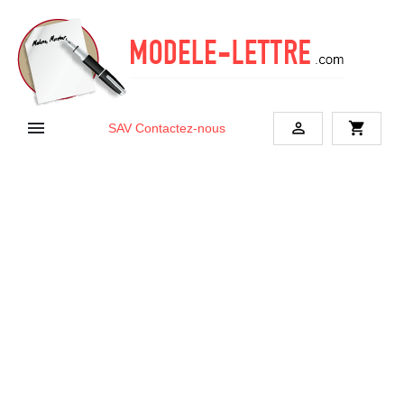


shopping_cart
SAV
Contactez-nous