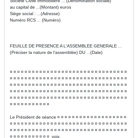
Société Civile Immobilière ... (Dénomination sociale)
au capital de ...(Montant) euros
Siège social : ...(Adresse)
Numéro RCS ... (Numéro)
FEUILLE DE PRESENCE A L'ASSEMBLEE GENERALE ...
(Préciser la nature de l'assemblée) DU ...(Date)
¤ ¤ ¤ ¤ ¤ ¤ ¤ ¤ ¤ ¤ ¤ ¤ ¤ ¤ ¤ ¤ ¤ ¤ ¤ ¤ ¤ ¤ ¤ ¤ ¤ ¤ ¤ ¤ ¤ ¤ ¤ ¤
¤ ¤ ¤ ¤ ¤ ¤ ¤ ¤ ¤ ¤ ¤ ¤ ¤ ¤ ¤ ¤ ¤ ¤ ¤ ¤ ¤ ¤ ¤ ¤ ¤ ¤ ¤ ¤ ¤ ¤ ¤ ¤
¤ ¤ ¤ ¤ ¤ ¤ ¤ ¤ ¤ ¤ ¤ ¤ ¤ ¤ ¤ ¤ ¤ ¤ ¤ ¤ ¤ ¤ ¤ ¤ ¤ ¤ ¤ ¤ ¤ ¤ ¤ ¤
¤ ¤ ¤ ¤ ¤ ¤ ¤ ¤ ¤ ¤ ¤ ¤ ¤ ¤ ¤ ¤ ¤ ¤ ¤ ¤ ¤ ¤ ¤ ¤ ¤ ¤ ¤ ¤ ¤ ¤ ¤ ¤
¤ ¤ ¤ ¤ ¤ ¤ ¤ ¤ ¤ ¤ ¤ ¤ ¤ ¤ ¤ ¤ ¤ ¤ ¤ ¤ ¤ ¤ ¤ ¤ ¤ ¤ ¤ ¤ ¤ ¤ ¤ ¤
¤ ¤ ¤ ¤ ¤ ¤ ¤ ¤ ¤ ¤ ¤
Le Président de séance ¤ ¤ ¤ ¤ ¤ ¤ ¤ ¤ ¤ ¤ ¤ ¤ ¤ ¤ ¤ ¤ ¤ ¤ ¤
¤ ¤ ¤ ¤ ¤ ¤ ¤ ¤ ¤ ¤ ¤ ¤ ¤ ¤ ¤ ¤ ¤ ¤ ¤ ¤ ¤ ¤ ¤ ¤ ¤ ¤ ¤ ¤ ¤ ¤ ¤ ¤
¤ ¤ ¤ ¤ ¤ ¤ ¤ ¤ ¤ ¤ ¤ ¤ ¤ ¤ ¤ ¤ ¤ ¤ ¤ ¤ ¤ ¤ ¤ ¤ ¤ ¤ ¤ ¤ ¤ ¤ ¤ ¤
¤ ¤ ¤ ¤ ¤ ¤ ¤ ¤ ¤ ¤ ¤ voix.