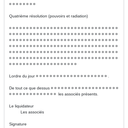
¤ ¤ ¤ ¤ ¤ ¤ ¤ ¤
Quatrième résolution (pouvoirs et radiation)
¤ ¤ ¤ ¤ ¤ ¤ ¤ ¤ ¤ ¤ ¤ ¤ ¤ ¤ ¤ ¤ ¤ ¤ ¤ ¤ ¤ ¤ ¤ ¤ ¤ ¤ ¤ ¤ ¤ ¤ ¤ ¤
¤ ¤ ¤ ¤ ¤ ¤ ¤ ¤ ¤ ¤ ¤ ¤ ¤ ¤ ¤ ¤ ¤ ¤ ¤ ¤ ¤ ¤ ¤ ¤ ¤ ¤ ¤ ¤ ¤ ¤ ¤ ¤
¤ ¤ ¤ ¤ ¤ ¤ ¤ ¤ ¤ ¤ ¤ ¤ ¤ ¤ ¤ ¤ ¤ ¤ ¤ ¤ ¤ ¤ ¤ ¤ ¤ ¤ ¤ ¤ ¤ ¤ ¤ ¤
¤ ¤ ¤ ¤ ¤ ¤ ¤ ¤ ¤ ¤ ¤ ¤ ¤ ¤ ¤ ¤ ¤ ¤ ¤ ¤ ¤ ¤ ¤ ¤ ¤ ¤ ¤ ¤ ¤ ¤ ¤ ¤
¤ ¤ ¤ ¤ ¤ ¤ ¤ ¤ ¤ ¤ ¤ ¤ ¤ ¤ ¤ ¤ ¤ ¤ ¤ ¤ ¤ ¤ ¤ ¤ ¤ ¤ ¤ ¤ ¤ ¤ ¤ ¤
¤ ¤ ¤ ¤ ¤ ¤ ¤ ¤ ¤ ¤ ¤ ¤ ¤ ¤ ¤ ¤ ¤ ¤ ¤ ¤ ¤ ¤ ¤ ¤ ¤ ¤ ¤ ¤ ¤ ¤ ¤ ¤
¤ ¤ ¤ ¤ ¤ ¤ ¤ ¤ ¤ ¤ ¤ ¤ ¤ ¤ ¤ ¤ ¤ ¤ ¤ ¤
Lordre du jour ¤ ¤ ¤ ¤ ¤ ¤ ¤ ¤ ¤ ¤ ¤ ¤ ¤ ¤ ¤ ¤ ¤ ¤ ¤ ¤ ¤ .
De tout ce que dessus ¤ ¤ ¤ ¤ ¤ ¤ ¤ ¤ ¤ ¤ ¤ ¤ ¤ ¤ ¤ ¤ ¤ ¤ ¤ ¤
¤ ¤ ¤ ¤ ¤ ¤ ¤ ¤ ¤ ¤ ¤ ¤ ¤ ¤ les associés présents.
Le liquidateur
Les associés
Signature