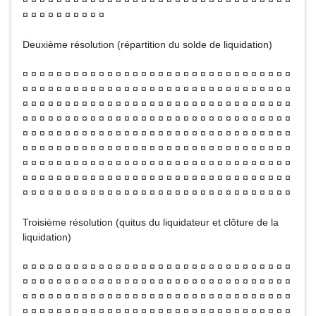
¤ ¤ ¤ ¤ ¤ ¤ ¤ ¤ ¤ ¤ ¤ ¤ ¤ ¤ ¤ ¤ ¤ ¤ ¤ ¤ ¤ ¤ ¤ ¤ ¤ ¤ ¤ ¤ ¤ ¤ ¤ ¤
¤ ¤ ¤ ¤ ¤ ¤ ¤ ¤ ¤ ¤
Deuxième résolution (répartition du solde de liquidation)
¤ ¤ ¤ ¤ ¤ ¤ ¤ ¤ ¤ ¤ ¤ ¤ ¤ ¤ ¤ ¤ ¤ ¤ ¤ ¤ ¤ ¤ ¤ ¤ ¤ ¤ ¤ ¤ ¤ ¤ ¤ ¤
¤ ¤ ¤ ¤ ¤ ¤ ¤ ¤ ¤ ¤ ¤ ¤ ¤ ¤ ¤ ¤ ¤ ¤ ¤ ¤ ¤ ¤ ¤ ¤ ¤ ¤ ¤ ¤ ¤ ¤ ¤ ¤
¤ ¤ ¤ ¤ ¤ ¤ ¤ ¤ ¤ ¤ ¤ ¤ ¤ ¤ ¤ ¤ ¤ ¤ ¤ ¤ ¤ ¤ ¤ ¤ ¤ ¤ ¤ ¤ ¤ ¤ ¤ ¤
¤ ¤ ¤ ¤ ¤ ¤ ¤ ¤ ¤ ¤ ¤ ¤ ¤ ¤ ¤ ¤ ¤ ¤ ¤ ¤ ¤ ¤ ¤ ¤ ¤ ¤ ¤ ¤ ¤ ¤ ¤ ¤
¤ ¤ ¤ ¤ ¤ ¤ ¤ ¤ ¤ ¤ ¤ ¤ ¤ ¤ ¤ ¤ ¤ ¤ ¤ ¤ ¤ ¤ ¤ ¤ ¤ ¤ ¤ ¤ ¤ ¤ ¤ ¤
¤ ¤ ¤ ¤ ¤ ¤ ¤ ¤ ¤ ¤ ¤ ¤ ¤ ¤ ¤ ¤ ¤ ¤ ¤ ¤ ¤ ¤ ¤ ¤ ¤ ¤ ¤ ¤ ¤ ¤ ¤ ¤
¤ ¤ ¤ ¤ ¤ ¤ ¤ ¤ ¤ ¤ ¤ ¤ ¤ ¤ ¤ ¤ ¤ ¤ ¤ ¤ ¤ ¤ ¤ ¤ ¤ ¤ ¤ ¤ ¤ ¤ ¤ ¤
¤ ¤ ¤ ¤ ¤ ¤ ¤ ¤ ¤ ¤ ¤ ¤ ¤ ¤ ¤ ¤ ¤ ¤ ¤ ¤ ¤ ¤ ¤ ¤ ¤ ¤ ¤ ¤ ¤ ¤ ¤ ¤
¤ ¤ ¤ ¤ ¤ ¤ ¤ ¤ ¤ ¤ ¤ ¤ ¤ ¤ ¤ ¤ ¤ ¤ ¤ ¤ ¤ ¤ ¤ ¤ ¤ ¤ ¤ ¤ ¤ ¤ ¤ ¤
Troisième résolution (quitus du liquidateur et clôture de la
liquidation)
¤ ¤ ¤ ¤ ¤ ¤ ¤ ¤ ¤ ¤ ¤ ¤ ¤ ¤ ¤ ¤ ¤ ¤ ¤ ¤ ¤ ¤ ¤ ¤ ¤ ¤ ¤ ¤ ¤ ¤ ¤ ¤
¤ ¤ ¤ ¤ ¤ ¤ ¤ ¤ ¤ ¤ ¤ ¤ ¤ ¤ ¤ ¤ ¤ ¤ ¤ ¤ ¤ ¤ ¤ ¤ ¤ ¤ ¤ ¤ ¤ ¤ ¤ ¤
¤ ¤ ¤ ¤ ¤ ¤ ¤ ¤ ¤ ¤ ¤ ¤ ¤ ¤ ¤ ¤ ¤ ¤ ¤ ¤ ¤ ¤ ¤ ¤ ¤ ¤ ¤ ¤ ¤ ¤ ¤ ¤
¤ ¤ ¤ ¤ ¤ ¤ ¤ ¤ ¤ ¤ ¤ ¤ ¤ ¤ ¤ ¤ ¤ ¤ ¤ ¤ ¤ ¤ ¤ ¤ ¤ ¤ ¤ ¤ ¤ ¤ ¤ ¤