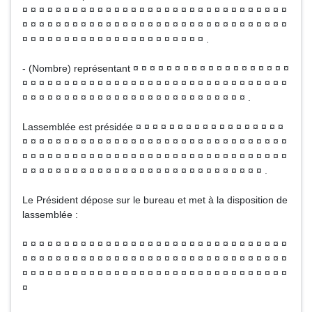
¤ ¤ ¤ ¤ ¤ ¤ ¤ ¤ ¤ ¤ ¤ ¤ ¤ ¤ ¤ ¤ ¤ ¤ ¤ ¤ ¤ ¤ ¤ ¤ ¤ ¤ ¤ ¤ ¤ ¤ ¤ ¤
¤ ¤ ¤ ¤ ¤ ¤ ¤ ¤ ¤ ¤ ¤ ¤ ¤ ¤ ¤ ¤ ¤ ¤ ¤ ¤ ¤ ¤ ¤ ¤ ¤ ¤ ¤ ¤ ¤ ¤ ¤ ¤
¤ ¤ ¤ ¤ ¤ ¤ ¤ ¤ ¤ ¤ ¤ ¤ ¤ ¤ ¤ ¤ ¤ ¤ ¤ ¤ ¤ ¤ .
- (Nombre) représentant ¤ ¤ ¤ ¤ ¤ ¤ ¤ ¤ ¤ ¤ ¤ ¤ ¤ ¤ ¤ ¤ ¤ ¤ ¤
¤ ¤ ¤ ¤ ¤ ¤ ¤ ¤ ¤ ¤ ¤ ¤ ¤ ¤ ¤ ¤ ¤ ¤ ¤ ¤ ¤ ¤ ¤ ¤ ¤ ¤ ¤ ¤ ¤ ¤ ¤ ¤
¤ ¤ ¤ ¤ ¤ ¤ ¤ ¤ ¤ ¤ ¤ ¤ ¤ ¤ ¤ ¤ ¤ ¤ ¤ ¤ ¤ ¤ ¤ ¤ ¤ ¤ ¤ .
Lassemblée est présidée ¤ ¤ ¤ ¤ ¤ ¤ ¤ ¤ ¤ ¤ ¤ ¤ ¤ ¤ ¤ ¤ ¤ ¤
¤ ¤ ¤ ¤ ¤ ¤ ¤ ¤ ¤ ¤ ¤ ¤ ¤ ¤ ¤ ¤ ¤ ¤ ¤ ¤ ¤ ¤ ¤ ¤ ¤ ¤ ¤ ¤ ¤ ¤ ¤ ¤
¤ ¤ ¤ ¤ ¤ ¤ ¤ ¤ ¤ ¤ ¤ ¤ ¤ ¤ ¤ ¤ ¤ ¤ ¤ ¤ ¤ ¤ ¤ ¤ ¤ ¤ ¤ ¤ ¤ ¤ ¤ ¤
¤ ¤ ¤ ¤ ¤ ¤ ¤ ¤ ¤ ¤ ¤ ¤ ¤ ¤ ¤ ¤ ¤ ¤ ¤ ¤ ¤ ¤ ¤ ¤ ¤ ¤ ¤ ¤ ¤ .
Le Président dépose sur le bureau et met à la disposition de
lassemblée :
¤ ¤ ¤ ¤ ¤ ¤ ¤ ¤ ¤ ¤ ¤ ¤ ¤ ¤ ¤ ¤ ¤ ¤ ¤ ¤ ¤ ¤ ¤ ¤ ¤ ¤ ¤ ¤ ¤ ¤ ¤ ¤
¤ ¤ ¤ ¤ ¤ ¤ ¤ ¤ ¤ ¤ ¤ ¤ ¤ ¤ ¤ ¤ ¤ ¤ ¤ ¤ ¤ ¤ ¤ ¤ ¤ ¤ ¤ ¤ ¤ ¤ ¤ ¤
¤ ¤ ¤ ¤ ¤ ¤ ¤ ¤ ¤ ¤ ¤ ¤ ¤ ¤ ¤ ¤ ¤ ¤ ¤ ¤ ¤ ¤ ¤ ¤ ¤ ¤ ¤ ¤ ¤ ¤ ¤ ¤
¤