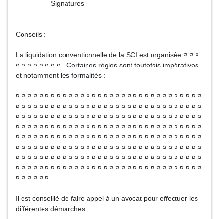
Signatures
Conseils :
La liquidation conventionnelle de la SCI est organisée ¤ ¤ ¤
¤ ¤ ¤ ¤ ¤ ¤ ¤ ¤ . Certaines règles sont toutefois impératives
et notamment les formalités :
¤ ¤ ¤ ¤ ¤ ¤ ¤ ¤ ¤ ¤ ¤ ¤ ¤ ¤ ¤ ¤ ¤ ¤ ¤ ¤ ¤ ¤ ¤ ¤ ¤ ¤ ¤ ¤ ¤ ¤ ¤ ¤
¤ ¤ ¤ ¤ ¤ ¤ ¤ ¤ ¤ ¤ ¤ ¤ ¤ ¤ ¤ ¤ ¤ ¤ ¤ ¤ ¤ ¤ ¤ ¤ ¤ ¤ ¤ ¤ ¤ ¤ ¤ ¤
¤ ¤ ¤ ¤ ¤ ¤ ¤ ¤ ¤ ¤ ¤ ¤ ¤ ¤ ¤ ¤ ¤ ¤ ¤ ¤ ¤ ¤ ¤ ¤ ¤ ¤ ¤ ¤ ¤ ¤ ¤ ¤
¤ ¤ ¤ ¤ ¤ ¤ ¤ ¤ ¤ ¤ ¤ ¤ ¤ ¤ ¤ ¤ ¤ ¤ ¤ ¤ ¤ ¤ ¤ ¤ ¤ ¤ ¤ ¤ ¤ ¤ ¤ ¤
¤ ¤ ¤ ¤ ¤ ¤ ¤ ¤ ¤ ¤ ¤ ¤ ¤ ¤ ¤ ¤ ¤ ¤ ¤ ¤ ¤ ¤ ¤ ¤ ¤ ¤ ¤ ¤ ¤ ¤ ¤ ¤
¤ ¤ ¤ ¤ ¤ ¤ ¤ ¤ ¤ ¤ ¤ ¤ ¤ ¤ ¤ ¤ ¤ ¤ ¤ ¤ ¤ ¤ ¤ ¤ ¤ ¤ ¤ ¤ ¤ ¤ ¤ ¤
¤ ¤ ¤ ¤ ¤ ¤ ¤ ¤ ¤ ¤ ¤ ¤ ¤ ¤ ¤ ¤ ¤ ¤ ¤ ¤ ¤ ¤ ¤ ¤ ¤ ¤ ¤ ¤ ¤ ¤ ¤ ¤
¤ ¤ ¤ ¤ ¤ ¤ ¤ ¤ ¤ ¤ ¤ ¤ ¤ ¤ ¤ ¤ ¤ ¤ ¤ ¤ ¤ ¤ ¤ ¤ ¤ ¤ ¤ ¤ ¤ ¤ ¤ ¤
¤ ¤ ¤ ¤ ¤ ¤
Il est conseillé de faire appel à un avocat pour effectuer les
différentes démarches.