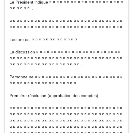
Le Président indique ¤ ¤ ¤ ¤ ¤ ¤ ¤ ¤ ¤ ¤ ¤ ¤ ¤ ¤ ¤ ¤ ¤ ¤ ¤ ¤ ¤
¤ ¤ ¤ ¤ ¤ ¤ :
¤ ¤ ¤ ¤ ¤ ¤ ¤ ¤ ¤ ¤ ¤ ¤ ¤ ¤ ¤ ¤ ¤ ¤ ¤ ¤ ¤ ¤ ¤ ¤ ¤ ¤ ¤ ¤ ¤ ¤ ¤ ¤
¤ ¤ ¤ ¤ ¤ ¤ ¤ ¤ ¤ ¤ ¤ ¤ ¤ ¤ ¤ ¤ ¤ ¤ ¤ ¤ ¤ ¤ ¤ ¤ ¤ ¤ ¤ ¤ ¤ ¤ ¤ ¤
Lecture est ¤ ¤ ¤ ¤ ¤ ¤ ¤ ¤ ¤ ¤ ¤ ¤ ¤ .
La discussion ¤ ¤ ¤ ¤ ¤ ¤ ¤ ¤ ¤ ¤ ¤ ¤ ¤ ¤ ¤ ¤ ¤ ¤ ¤ ¤ ¤ ¤ ¤ ¤
¤ ¤ ¤ ¤ ¤ ¤ ¤ ¤ ¤ ¤ ¤ ¤ ¤ ¤ ¤ ¤ ¤ ¤ ¤ ¤ ¤ ¤ ¤ ¤ ¤ ¤ ¤ ¤ ¤ ¤ ¤ ¤
¤ ¤ ¤ ¤ ¤ ¤ ¤ ¤ ¤ ¤ ¤ ¤ ¤ ¤ ¤ ¤ ¤ ¤ ¤ ¤ .
Personne ne ¤ ¤ ¤ ¤ ¤ ¤ ¤ ¤ ¤ ¤ ¤ ¤ ¤ ¤ ¤ ¤ ¤ ¤ ¤ ¤ ¤ ¤ ¤ ¤ ¤
¤ ¤ ¤ ¤ ¤ ¤ ¤ ¤ ¤ ¤ ¤ ¤ ¤ ¤ ¤ ¤ ¤ ¤ ¤ :
Première résolution (approbation des comptes)
¤ ¤ ¤ ¤ ¤ ¤ ¤ ¤ ¤ ¤ ¤ ¤ ¤ ¤ ¤ ¤ ¤ ¤ ¤ ¤ ¤ ¤ ¤ ¤ ¤ ¤ ¤ ¤ ¤ ¤ ¤ ¤
¤ ¤ ¤ ¤ ¤ ¤ ¤ ¤ ¤ ¤ ¤ ¤ ¤ ¤ ¤ ¤ ¤ ¤ ¤ ¤ ¤ ¤ ¤ ¤ ¤ ¤ ¤ ¤ ¤ ¤ ¤ ¤
¤ ¤ ¤ ¤ ¤ ¤ ¤ ¤ ¤ ¤ ¤ ¤ ¤ ¤ ¤ ¤ ¤ ¤ ¤ ¤ ¤ ¤ ¤ ¤ ¤ ¤ ¤ ¤ ¤ ¤ ¤ ¤
¤ ¤ ¤ ¤ ¤ ¤ ¤ ¤ ¤ ¤ ¤ ¤ ¤ ¤ ¤ ¤ ¤ ¤ ¤ ¤ ¤ ¤ ¤ ¤ ¤ ¤ ¤ ¤ ¤ ¤ ¤ ¤