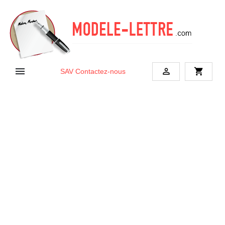


shopping_cart
SAV
Contactez-nous