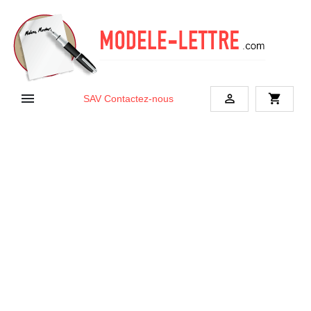


shopping_cart
SAV
Contactez-nous