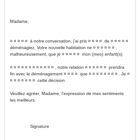
Madame,
¤ ¤ ¤ ¤ ¤ à notre conversation, j'ai pris ¤ ¤ ¤ ¤ de ¤ ¤ ¤ ¤ ¤
déménagiez. Votre nouvelle habitation ne ¤ ¤ ¤ ¤ ¤ ¤ ,
malheureusement, que je ¤ ¤ ¤ ¤ ¤ mon (mes) enfant(s).
¤ ¤ ¤ ¤ ¤ ¤ ¤ ¤ ¤ ¤ ¤ ¤ , notre relation ¤ ¤ ¤ ¤ ¤ ¤ prendra
fin avec le déménagement ¤ ¤ ¤ ¤ que ¤ ¤ ¤ ¤ ¤ ¤ ¤ ¤ . Je ¤
¤ ¤ ¤ ¤ ¤ ¤ ¤ cette décision.
Veuillez agréer, Madame, l'expression de mes sentiments
les meilleurs.
Signature