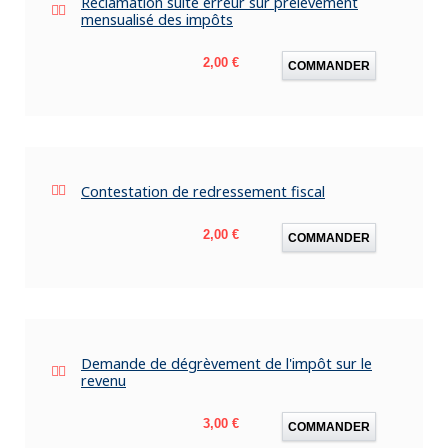
Réclamation suite erreur sur prélèvement
mensualisé des impôts
Prix
2,00 €
COMMANDER
Contestation de redressement fiscal
Prix
2,00 €
COMMANDER
Demande de dégrèvement de l'impôt sur le
revenu
Prix
3,00 €
COMMANDER